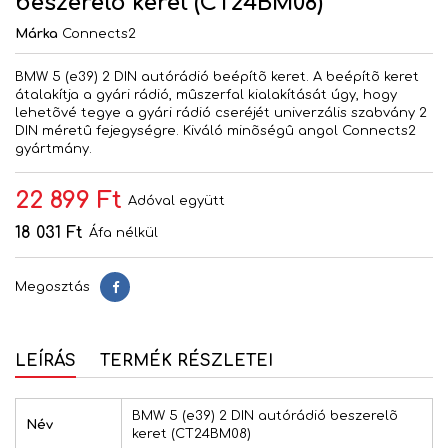
beszerelõ keret (CT24BM08)
Márka
Connects2
BMW 5 (e39) 2 DIN autórádió beépítõ keret. A beépítõ keret
átalakítja a gyári rádió, mûszerfal kialakítását úgy, hogy
lehetõvé tegye a gyári rádió cseréjét univerzális szabvány 2
DIN méretû fejegységre. Kiváló minõségû angol Connects2
gyártmány.
22 899 Ft
Adóval együtt
18 031 Ft
Áfa nélkül
Megosztás
Megosztás
LEÍRÁS
TERMÉK RÉSZLETEI
BMW 5 (e39) 2 DIN autórádió beszerelõ
Név
keret (CT24BM08)