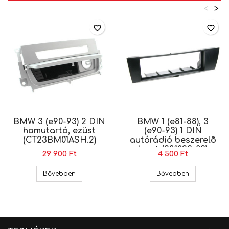
<
>
favorite_border
favorite_border
BMW 3 (e90-93) 2 DIN
BMW 1 (e81-88), 3
hamutartó, ezüst
(e90-93) 1 DIN
(CT23BM01ASH.2)
autórádió beszerelõ
keret (281023-03)
29 900 Ft
4 500 Ft
BMW 3 (e90-93) 2 DIN hamutartó, ezüst (CT23BM
BMW 1 (e81-8
Bővebben
Bővebben