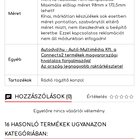
Maximális elõlap méret 98mm x 173,5mm
lehet!!
Méret
Kínai, márkátlan készülékek sok esetben
méret pontatlan, szabványtól eltérõ
méret miatt, nem illeszkednek a beépítõ
keretbe. Ezzel kapcsolatos reklamációt
nem áll módunkban elfogadni!
Autodvd.hu - Autó-Multimédia Kft. a
Connects2 termékek magyarországi
Egyéb
hivatalos forgalmazója!
Az ország legnagyobb raktárkészlete!
Tartozékok
Rádió rögzítõ konzol
HOZZÁSZÓLÁSOK (0)
Értékelés
Egyelőre nincs vásárlói vélemény.
16 HASONLÓ TERMÉKEK UGYANAZON
KATEGÓRIÁBAN: