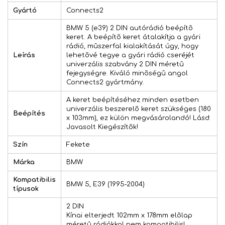
Gyártó
Connects2
BMW 5 (e39) 2 DIN autórádió beépítõ
keret. A beépítõ keret átalakítja a gyári
rádió, mûszerfal kialakítását úgy, hogy
Leírás
lehetõvé tegye a gyári rádió cseréjét
univerzális szabvány 2 DIN méretû
fejegységre. Kiváló minõségû angol
Connects2 gyártmány.
A keret beépítéséhez minden esetben
univerzális beszerelõ keret szükséges (180
Beépítés
x 103mm), ez külön megvásárolandó! Lásd:
Javasolt Kiegészítõk!
Szín
Fekete
Márka
BMW
Kompatibilis
BMW 5, E39 (1995-2004)
típusok
2 DIN
Kínai elterjedt 102mm x 178mm elõlap
méretû rádiókkal nem kompatibilis!