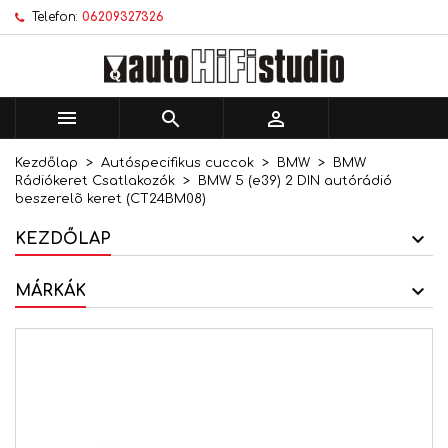
Telefon:
06209327326
×
×
×
Kívánságlistáim
Kívánságlista létrehozása
Bejelentkezés
add_circle_outline
Új lista létrehozása
Be kell jelentkezned a termékek kívánságlistába
Kívánságlista neve
történő mentéséhez.



Kezdőlap
Autóspecifikus cuccok
BMW
BMW
Mégsem
Bejelentkezés
Rádiókeret Csatlakozók
BMW 5 (e39) 2 DIN autórádió
Mégsem
Kívánságlista létrehozása
beszerelõ keret (CT24BM08)
KEZDŐLAP
MÁRKÁK