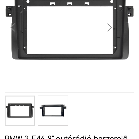
BMW 3, E46, 9" autórádió beszerelõ