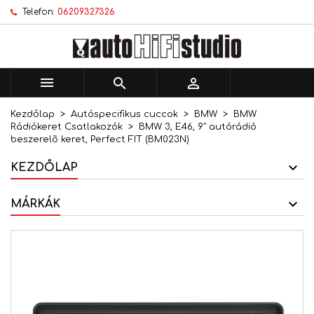
Telefon:
06209327326
×
×
×
Kívánságlistáim
Kívánságlista létrehozása
Bejelentkezés
add_circle_outline
Új lista létrehozása
Be kell jelentkezned a termékek kívánságlistába
Kívánságlista neve
történő mentéséhez.



Kezdőlap
Autóspecifikus cuccok
BMW
BMW
Mégsem
Bejelentkezés
Rádiókeret Csatlakozók
BMW 3, E46, 9" autórádió
Mégsem
Kívánságlista létrehozása
beszerelõ keret, Perfect FIT (BM023N)
KEZDŐLAP
MÁRKÁK