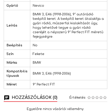
Gyártó
Nevico
BMW 3, E46 (1998-2006), 9" autórádió
beépítõ keret. A beépítõ keret átalakítja a
gyári rádió, mûszerfal kialakítását úgy,
Leírás
hogy lehetõvé tegye a gyári rádió
cseréjét a népszerû 9" Perfect FIT méretû
fejegységre.
Beépítés
No
Szín
Fekete
Márka
BMW
Kompatibilis
BMW 3, E46 (1998-2006)
típusok
Méret
9" Perfect FIT
HOZZÁSZÓLÁSOK (0)
Értékelés
Egyelőre nincs vásárlói vélemény.