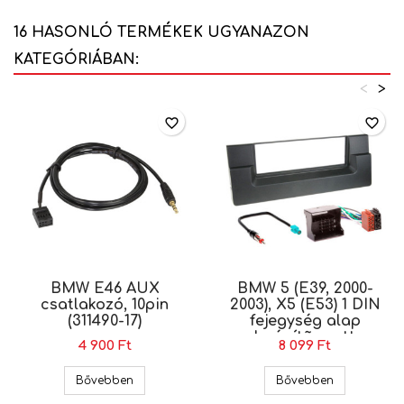
16 HASONLÓ TERMÉKEK UGYANAZON
KATEGÓRIÁBAN:
<
>
favorite_border
favorite_border
BMW E46 AUX
BMW 5 (E39, 2000-
csatlakozó, 10pin
2003), X5 (E53) 1 DIN
(311490-17)
fejegység alap
beépítõ szett
4 900 Ft
8 099 Ft
BMW E46 AUX csatlakozó, 10pin (311490-17)
BMW 5 (E39, 
Bővebben
Bővebben