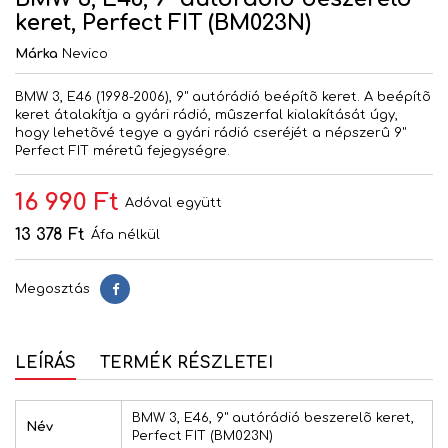
keret, Perfect FIT (BM023N)
Márka
Nevico
BMW 3, E46 (1998-2006), 9" autórádió beépítõ keret. A beépítõ
keret átalakítja a gyári rádió, mûszerfal kialakítását úgy,
hogy lehetõvé tegye a gyári rádió cseréjét a népszerû 9"
Perfect FIT méretû fejegységre.
16 990 Ft
Adóval együtt
13 378 Ft
Áfa nélkül
Megosztás
Megosztás
LEÍRÁS
TERMÉK RÉSZLETEI
BMW 3, E46, 9" autórádió beszerelõ keret,
Név
Perfect FIT (BM023N)