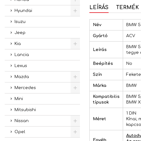
LEÍRÁS
TERMÉK 
Hyundai
Isuzu
Név
BMW 5 
Jeep
Gyártó
ACV
Kia
BMW 5 (
Leírás
tegye 
Lancia
Beépítés
No
Lexus
Szín
Fekete
Mazda
Márka
BMW
Mercedes
Kompatibilis
BMW 5,
Mini
típusok
BMW X5
Mitsubishi
1 DIN
Méret
Kínai,
Nissan
kapcso
Opel
Autodv
Egyéb