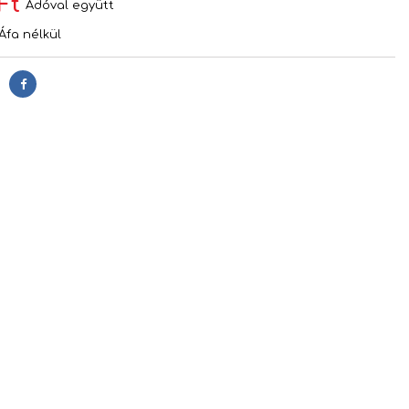
Ft
Adóval együtt
Áfa nélkül
Megosztás
s