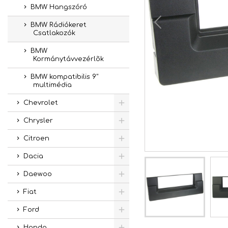
BMW Hangszóró
BMW Rádiókeret
Csatlakozók
BMW
Kormánytávvezérlõk
BMW kompatibilis 9"
multimédia
Chevrolet
Chrysler
Citroen
Dacia
Daewoo
Fiat
Ford
Honda