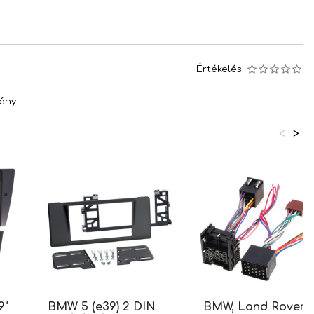
Értékelés
ény.
<
>
9"
BMW 5 (e39) 2 DIN
BMW, Land Rover