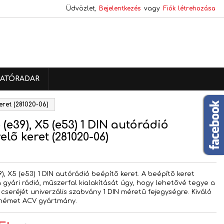
Üdvözlet,
Bejelentkezés
vagy
Fiók létrehozása
×
×
×
ATÓRADAR
s
eret (281020-06)
a
(e39), X5 (e53) 1 DIN autórádió
elõ keret (281020-06)
V
), X5 (e53) 1 DIN autórádió beépítõ keret. A beépítõ keret
a gyári rádió, mûszerfal kialakítását úgy, hogy lehetõvé tegye a
 cseréjét univerzális szabvány 1 DIN méretû fejegységre. Kiváló
német ACV gyártmány.