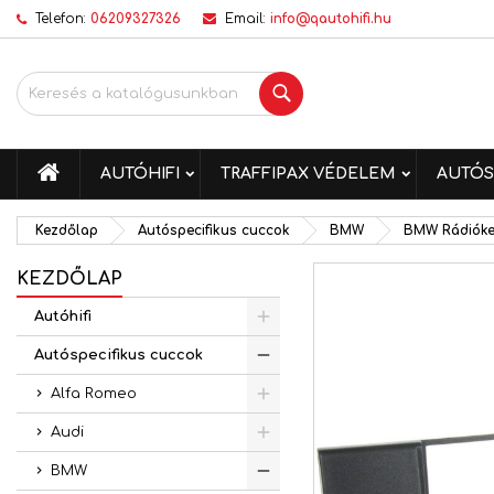
Telefon:
06209327326
Email:
info@qautohifi.hu
K
K
B
Keresés
add_circle_outline
Be
Kí
me
KEZDŐLAP
AUTÓHIFI
TRAFFIPAX VÉDELEM
AUTÓS
Kezdőlap
Autóspecifikus cuccok
BMW
BMW Rádióke
KEZDŐLAP
Autóhifi
Autóspecifikus cuccok
Alfa Romeo
Audi
BMW