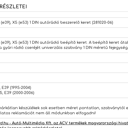
RÉSZLETEI
(e39), X5 (e53) 1 DIN autórádió beszerelõ keret (281020-06)
e39), X5 (e53) 1 DIN autórádió beépítõ keret. A beépítõ keret átal
a gyári rádió cseréjét univerzális szabvány 1 DIN méretû fejegys
 E39 (1995-2004)
, E39 (2000-2006)
 márkátlan készülékek sok esetben méret pontatlan, szabványtól e
latos reklamációt nem áll módunkban elfogadni!
d.hu - Autó-Multimédia Kft. az ACV termékek magyarországi hivat