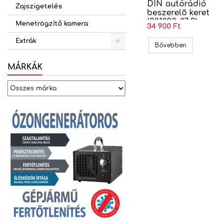
DIN autórádió
Zajszigetelés
beszerelõ keret
(381023-07-2)
Menetrögzítő kamera
34 900 Ft
Extrák
BMW 1 (E81-
Bővebben
MÁRKÁK