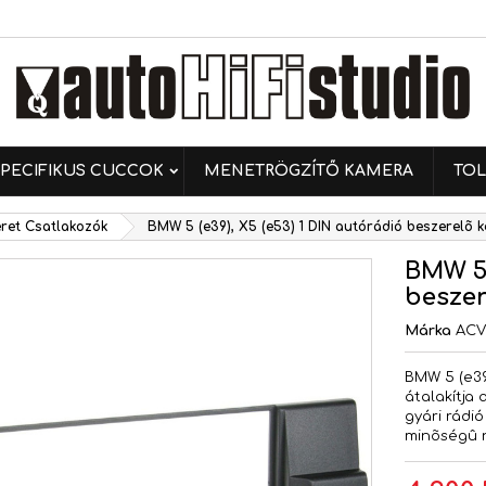
ívánságlistáim
ívánságlista létrehozása
ejelentkezés
Új lista létrehozása
 kell jelentkezned a termékek kívánságlistába történő
vánságlista neve
ntéséhez.
PECIFIKUS CUCCOK
MENETRÖGZÍTŐ KAMERA
TOL
Mégsem
Bejelentkezé
ret Csatlakozók
BMW 5 (e39), X5 (e53) 1 DIN autórádió beszerelõ k
Mégsem
Kívánságlista létrehozás
BMW 5 
beszer
Márka
AC
BMW 5 (e39
átalakítja 
gyári rádió
minõségû 