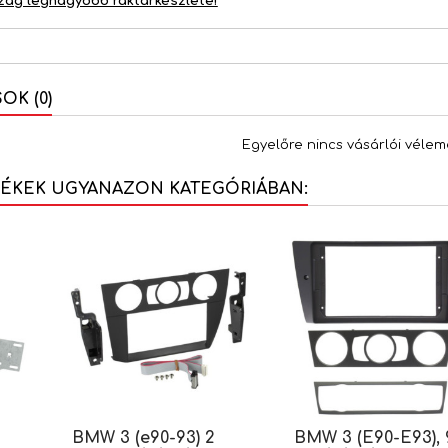
zág legnagyobb raktárkészlete!
K (0)
Egyelőre nincs vásárlói vélem
MÉKEK UGYANAZON KATEGÓRIÁBAN:
BMW 3 (e90-93) 2
BMW 3 (E90-E93), 