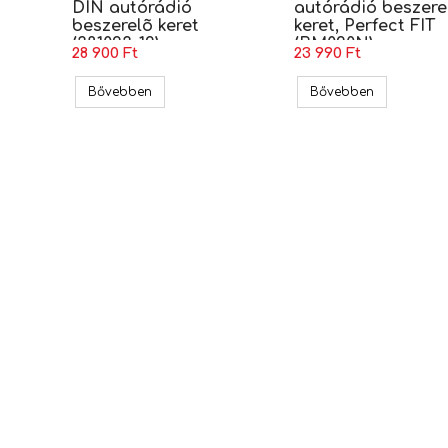
DIN autórádió
autórádió beszere
beszerelõ keret
keret, Perfect FIT
(381023-12)
(BM020N)
28 900 Ft
23 990 Ft
88) 2 DIN autórádió beszerelõ keret (381023-07-2)
BMW 3 (e90-93) 2 DIN autórádió beszerelõ keret
BMW 3 (E90-E
Bővebben
Bővebben