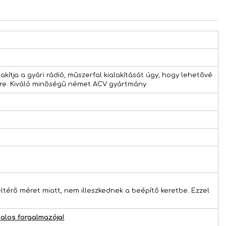
akítja a gyári rádió, mûszerfal kialakítását úgy, hogy lehetõvé
égre. Kiváló minõségû német ACV gyártmány.
ltérõ méret miatt, nem illeszkednek a beépítõ keretbe. Ezzel
alos forgalmazója!