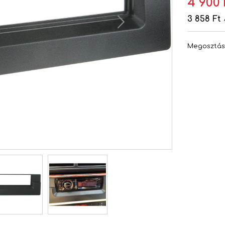
4 900 
3 858 Ft
Megosztá