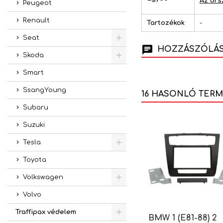
Az ors
Peugeot
Renault
Tartozékok
-
Seat
HOZZÁSZÓLÁSO
Skoda
Smart
SsangYoung
16 HASONLÓ TER
Subaru
Suzuki
Tesla
Toyota
Volkswagen
Volvo
Traffipax védelem
BMW 1 (E81-88) 2