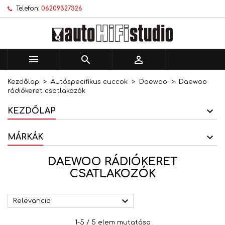
Telefon:
06209327326
×
×
×
×
Kívánságlistáim
((modalTitle))
Kívánságlista létrehozása
Bejelentkezés
add_circle_outline
Új lista létrehozása
((confirmMessage))
Be kell jelentkezned a termékek kívánságlistába
Kívánságlista neve
történő mentéséhez.



((cancelText))
((modalDeleteText))
Kezdőlap
Autóspecifikus cuccok
Daewoo
Daewoo
Mégsem
Bejelentkezés
rádiókeret csatlakozók
Mégsem
Kívánságlista létrehozása
KEZDŐLAP
MÁRKÁK
DAEWOO RÁDIÓKERET
CSATLAKOZÓK

Relevancia
1-5 / 5 elem mutatása