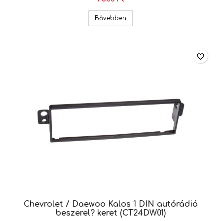
Daewoo autórádió ISO csatlak
Bővebben
favorite_border
Chevrolet / Daewoo Kalos 1 DIN autórádió
beszerel? keret (CT24DW01)