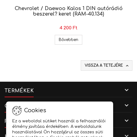
Chevrolet / Daewoo Kalos 1 DIN autórádió
beszerel? keret (RAM-40.134)
4 200 Ft
Chevrolet / Daewoo Kalos 1 DIN
Bővebben

VISSZA A TETEJÉRE

TERMÉKEK

CÉGADATOK
Cookies

FIÓKOD
Ez a weboldal sütiket használ a felhasználói
élmény javítása érdekében. A weboldalunk
használatával Ön hozzájárul az összes süti

KAPCSOLAT