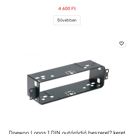
4 600 Ft
Chevrolet / Daewoo Kalos 1 DI
Bővebben
favorite_border
Daewoo Lanos 1 DIN autórádió beszerel? keret