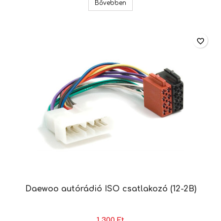
Daewoo autórádió ISO csatlak
Bővebben
favorite_border
Daewoo autórádió ISO csatlakozó (12-2B)
1 300 Ft