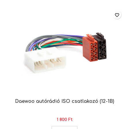
favorite_border
Daewoo autórádió ISO csatlakozó (12-1B)
1 800 Ft