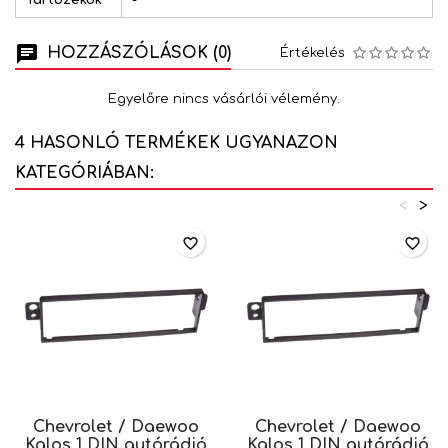
Tartozékok
-
HOZZÁSZÓLÁSOK (0)
Értékelés
Egyelőre nincs vásárlói vélemény.
4 HASONLÓ TERMÉKEK UGYANAZON
KATEGÓRIÁBAN:
<
>
favorite_border
favorite_border
Chevrolet / Daewoo
Chevrolet / Daewoo
Kalos 1 DIN autórádió
Kalos 1 DIN autórádió