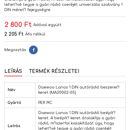
lehet?vé tegye a gyári rádió cseréjét univerzális szabvány 1
DIN méret? fejegységre.
2 800 Ft
Adóval együtt
2 205 Ft
Áfa nélkül
Megosztás
Megosztás
LEÍRÁS
TERMÉK RÉSZLETEI
Daewoo Lanos 1 DIN autórádió beszerel?
Név
keret (MA20002-05)
Gyártó
PER PIC
Daewoo Lanos 1 DIN autórádió beépít?
keret. A beépít? keret átalakítja a gyári
rádió, m?szerfal kialakítását úgy, hogy
Leírás
lehet?vé tegye a gyári rádió cseréjét