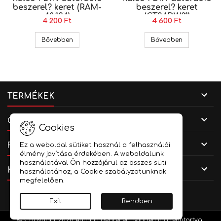
beszerel? keret (RAM-
beszerel? keret
40.134)
(CT24DW01)
4 200 Ft
4 600 Ft
Chevrolet / Daewoo Kalos 1 DIN autórádió besze
Chevrolet / 
Bővebben
Bővebben

TERMÉKEK

CÉGADATOK
Cookies

FIÓKOD
Ez a weboldal sütiket használ a felhasználói
élmény javítása érdekében. A weboldalunk
használatával Ön hozzájárul az összes süti

KAPCSOLAT
használatához, a Cookie szabályzatunknak
megfelelően.
Facebook
YouTube
Instagram
Exit
Rendben
© Copyright 2026 Autóhifi Debrecen. Minden jog fenntartva.