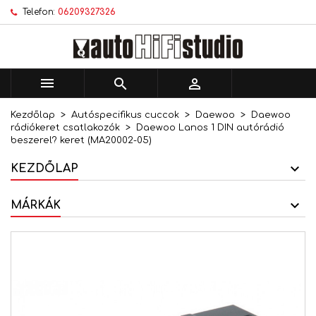
Telefon:
06209327326
×
×
×
Kívánságlistáim
Kívánságlista létrehozása
Bejelentkezés
add_circle_outline
Új lista létrehozása
Be kell jelentkezned a termékek kívánságlistába
Kívánságlista neve
történő mentéséhez.



Kezdőlap
Autóspecifikus cuccok
Daewoo
Daewoo
Mégsem
Bejelentkezés
rádiókeret csatlakozók
Daewoo Lanos 1 DIN autórádió
Mégsem
Kívánságlista létrehozása
beszerel? keret (MA20002-05)
KEZDŐLAP
MÁRKÁK