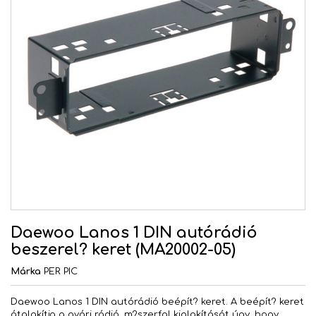
Daewoo Lanos 1 DIN autórádió
beszerel? keret (MA20002-05)
Márka
PER PIC
Daewoo Lanos 1 DIN autórádió beépít? keret. A beépít? keret
átalakítja a gyári rádió, m?szerfal kialakítását úgy, hogy