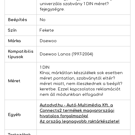
univerzális szabvány 1 DIN méret?
fejegységre.
Beépítés
No
Szín
Fekete
Márka
Daewoo
Kompatibilis
Daewoo Lanos (1997-2004)
típusok
1 DIN
Kínai, márkátlan készülékek sok esetben
méret pontatlan, szabványtól eltér?
Méret
méret miatt, nem illeszkednek a beépít?
keretbe. Ezzel kapcsolatos reklamációt
nem áll módunkban elfogadni!
Autodvd.hu - Autó-Multimédia Kft. a
Connects2 termékek magyarországi
Egyéb
hivatalos forgalmazója!
Az ország legnagyobb raktárkészlete!