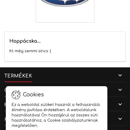
Hoppácska...
Itt még semmi sincs :(

TERMÉKEK

CÉGADATOK
Cookies

FIÓKOD
Ez a weboldal sütiket használ a felhasználói
élmény javítása érdekében. A weboldalunk
használatával Ön hozzájárul az összes süti

KAPCSOLAT
használatához, a Cookie szabályzatunknak
megfelelően.