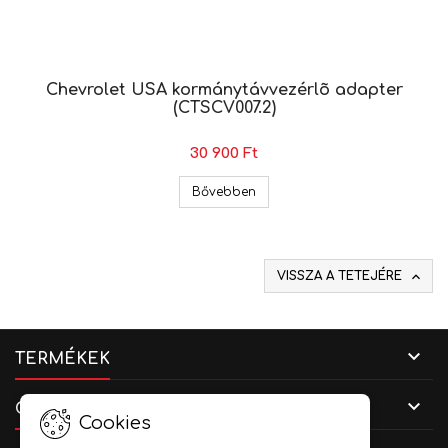
Chevrolet USA kormánytávvezérlõ adapter
(CTSCV007.2)
30 900 Ft
Chevrolet USA kormánytávvezé
Bővebben

VISSZA A TETEJÉRE

TERMÉKEK

CÉGADATOK
Cookies