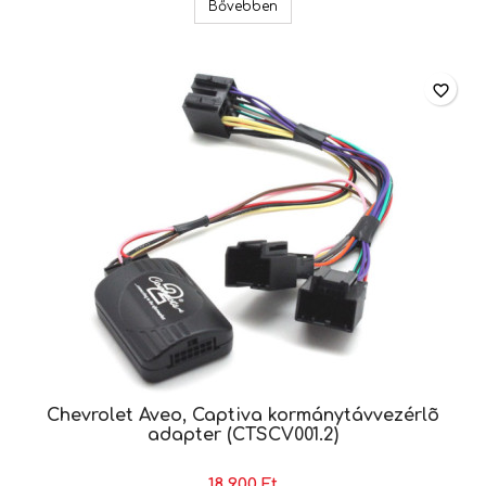
Opel, Chevrolet kormánytávve
Bővebben
favorite_border
Chevrolet Aveo, Captiva kormánytávvezérlõ
adapter (CTSCV001.2)
18 900 Ft