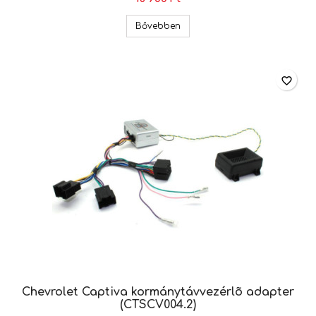
Chevrolet Aveo, Captiva korm
Bővebben
favorite_border
Chevrolet Captiva kormánytávvezérlõ adapter
(CTSCV004.2)