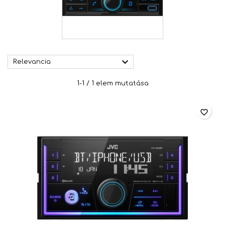

Relevancia
1-1 / 1 elem mutatása
favorite_border