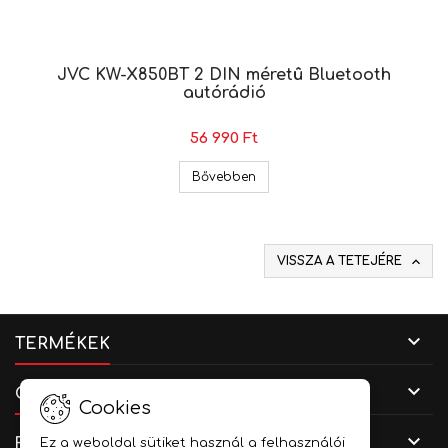
JVC KW-X850BT 2 DIN méretû Bluetooth
autórádió
56 990 Ft
JVC KW-X850BT 2 DIN méretû 
Bővebben

VISSZA A TETEJÉRE

TERMÉKEK

CÉGADATOK
Cookies

FIÓKOD
Ez a weboldal sütiket használ a felhasználói