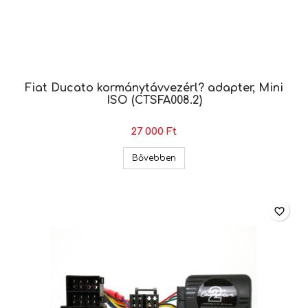
Fiat Ducato kormánytávvezérl? adapter, Mini
ISO (CTSFA008.2)
27 000 Ft
Fiat Ducato kormánytávvezérl?
Bővebben
favorite_border