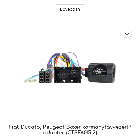
Fiat Ducato, Peugeot Boxer ko
Bővebben
favorite_border
Fiat Ducato, Peugeot Boxer kormánytávvezérl?
adapter (CTSFA015.2)