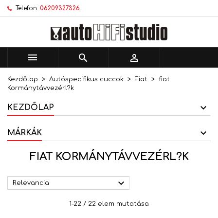
Telefon:
06209327326
×
×
×
×
Kívánságlistáim
((modalTitle))
Kívánságlista létrehozása
Bejelentkezés
add_circle_outline
Új lista létrehozása
((confirmMessage))
Be kell jelentkezned a termékek kívánságlistába
Kívánságlista neve
történő mentéséhez.



((cancelText))
((modalDeleteText))
Kezdőlap
Autóspecifikus cuccok
Fiat
fiat
Mégsem
Bejelentkezés
Kormánytávvezérl?k
Mégsem
Kívánságlista létrehozása
KEZDŐLAP
MÁRKÁK
FIAT KORMÁNYTÁVVEZÉRL?K

Relevancia
1-22 / 22 elem mutatása