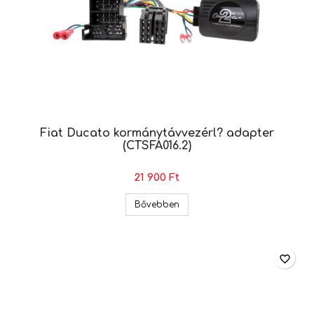
Fiat Ducato kormánytávvezérl? adapter
(CTSFA016.2)
21 900 Ft
Fiat Ducato kormánytávvezérl?
Bővebben
favorite_border