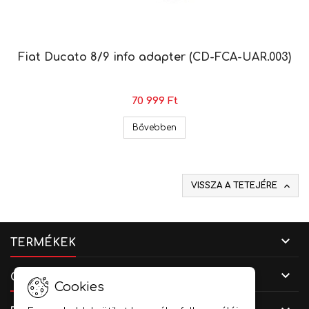
Fiat Ducato 8/9 info adapter (CD-FCA-UAR.003)
70 999 Ft
Fiat Ducato 8/9 info adapter 
Bővebben

VISSZA A TETEJÉRE

TERMÉKEK

CÉGADATOK
Cookies