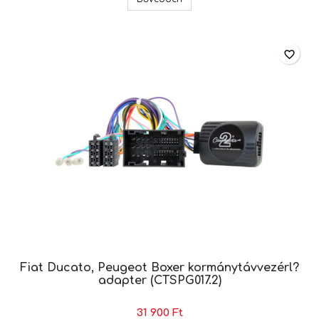
favorite_border
Fiat Ducato, Peugeot Boxer kormánytávvezérl?
adapter (CTSPG017.2)
31 900 Ft