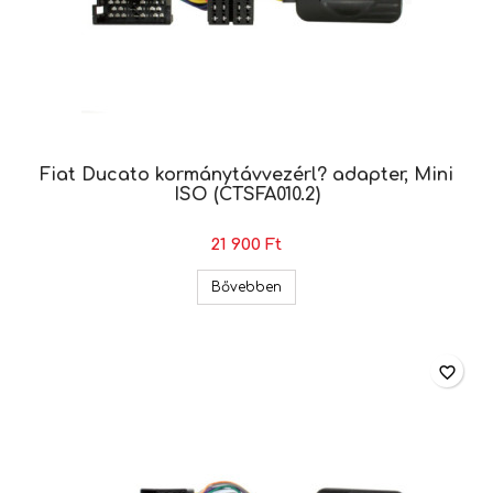
Fiat Ducato kormánytávvezérl? adapter, Mini
ISO (CTSFA010.2)
21 900 Ft
Fiat Ducato kormánytávvezérl?
Bővebben
favorite_border