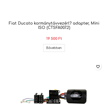
Fiat Ducato kormánytávvezérl? adapter, Mini
ISO (CTSFA007.2)
19 500 Ft
Fiat Ducato kormánytávvezérl?
Bővebben
favorite_border