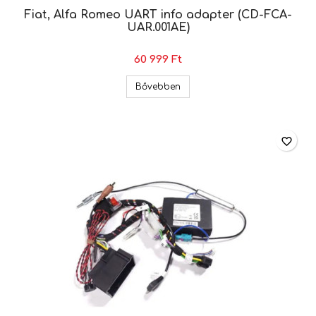
Fiat, Alfa Romeo UART info adapter (CD-FCA-
UAR.001AE)
60 999 Ft
Fiat, Alfa Romeo UART info ad
Bővebben
favorite_border