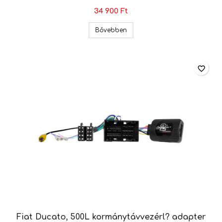
34 900 Ft
Fiat Ducato, Peugeot Boxer ko
Bővebben
favorite_border
Fiat Ducato, 500L kormánytávvezérl? adapter