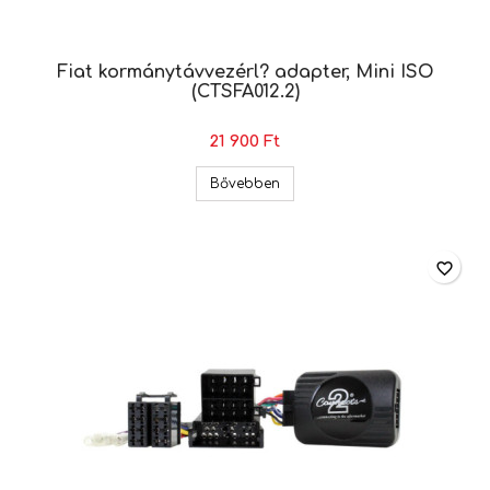
Fiat kormánytávvezérl? adapter, Mini ISO
(CTSFA012.2)
21 900 Ft
Fiat kormánytávvezérl? adapter
Bővebben
favorite_border