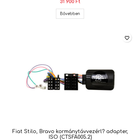
31 900 Ft
Fiat kormánytávvezérl? adapte
Bővebben
favorite_border
Fiat Stilo, Bravo kormánytávvezérl? adapter,
ISO (CTSFA005.2)