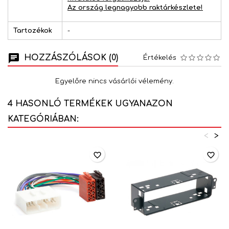
Az ország legnagyobb raktárkészlete!
Tartozékok
-
HOZZÁSZÓLÁSOK (0)
Értékelés
Egyelőre nincs vásárlói vélemény.
4 HASONLÓ TERMÉKEK UGYANAZON
KATEGÓRIÁBAN:
<
>
favorite_border
favorite_border