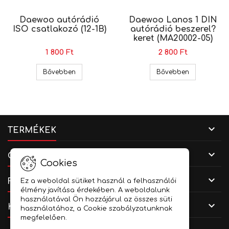
Daewoo autórádió
Daewoo Lanos 1 DIN
ISO csatlakozó (12-1B)
autórádió beszerel?
keret (MA20002-05)
1 800 Ft
2 800 Ft
Daewoo autórádió ISO csatlakozó (12-1B)
Daewoo Lano
Bővebben
Bővebben

TERMÉKEK

CÉGADATOK
Cookies

FIÓKOD
Ez a weboldal sütiket használ a felhasználói
élmény javítása érdekében. A weboldalunk
használatával Ön hozzájárul az összes süti

KAPCSOLAT
használatához, a Cookie szabályzatunknak
megfelelően.