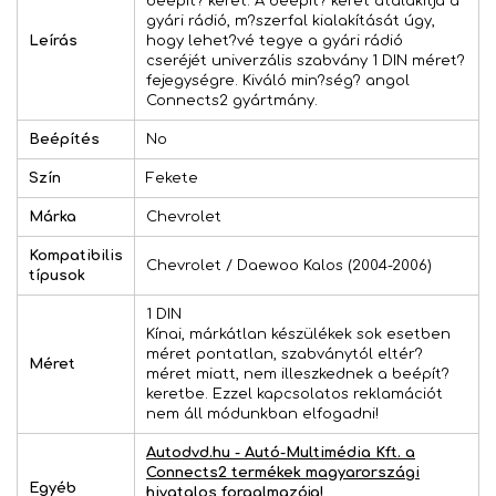
beépít? keret. A beépít? keret átalakítja a
gyári rádió, m?szerfal kialakítását úgy,
Leírás
hogy lehet?vé tegye a gyári rádió
cseréjét univerzális szabvány 1 DIN méret?
fejegységre. Kiváló min?ség? angol
Connects2 gyártmány.
Beépítés
No
Szín
Fekete
Márka
Chevrolet
Kompatibilis
Chevrolet / Daewoo Kalos (2004-2006)
típusok
1 DIN
Kínai, márkátlan készülékek sok esetben
méret pontatlan, szabványtól eltér?
Méret
méret miatt, nem illeszkednek a beépít?
keretbe. Ezzel kapcsolatos reklamációt
nem áll módunkban elfogadni!
Autodvd.hu - Autó-Multimédia Kft. a
Connects2 termékek magyarországi
Egyéb
hivatalos forgalmazója!