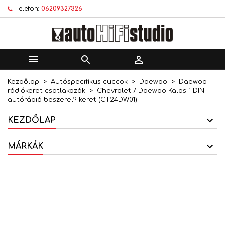
Telefon:
06209327326
×
×
×
Kívánságlistáim
Kívánságlista létrehozása
Bejelentkezés
add_circle_outline
Új lista létrehozása
Be kell jelentkezned a termékek kívánságlistába
Kívánságlista neve
történő mentéséhez.



Kezdőlap
Autóspecifikus cuccok
Daewoo
Daewoo
Mégsem
Bejelentkezés
rádiókeret csatlakozók
Chevrolet / Daewoo Kalos 1 DIN
Mégsem
Kívánságlista létrehozása
autórádió beszerel? keret (CT24DW01)
KEZDŐLAP
MÁRKÁK