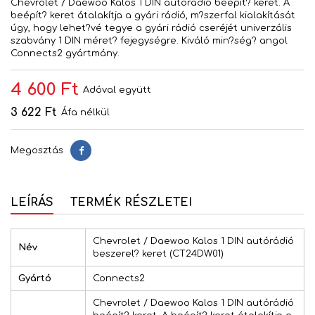
Chevrolet / Daewoo Kalos 1 DIN autórádió beépít? keret. A
beépít? keret átalakítja a gyári rádió, m?szerfal kialakítását
úgy, hogy lehet?vé tegye a gyári rádió cseréjét univerzális
szabvány 1 DIN méret? fejegységre. Kiváló min?ség? angol
Connects2 gyártmány.
4 600 Ft
Adóval együtt
3 622 Ft
Áfa nélkül
Megosztás
Megosztás
LEÍRÁS
TERMÉK RÉSZLETEI
Chevrolet / Daewoo Kalos 1 DIN autórádió
Név
beszerel? keret (CT24DW01)
Gyártó
Connects2
Chevrolet / Daewoo Kalos 1 DIN autórádió