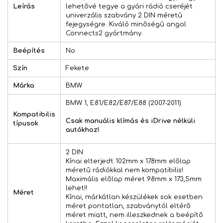
Leírás
lehetõvé tegye a gyári rádió cseréjét
univerzális szabvány 2 DIN méretû
fejegységre. Kiváló minõségû angol
Connects2 gyártmány.
Beépítés
No
Szín
Fekete
Márka
BMW
BMW 1, E81/E82/E87/E88 (2007-2011)
Kompatibilis
Csak manuális klímás és iDrive nélküli
típusok
autókhoz!
2 DIN
Kínai elterjedt 102mm x 178mm elõlap
méretû rádiókkal nem kompatibilis!
Maximális elõlap méret 98mm x 173,5mm
lehet!!
Méret
Kínai, márkátlan készülékek sok esetben
méret pontatlan, szabványtól eltérõ
méret miatt, nem illeszkednek a beépítõ