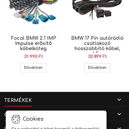
Focal BMW 2.1 IMP
BMW 17 Pin autórádió
Impulse erõsítõ
csatlakozó
kábelköteg
hosszabbító kábel,
6,5m
31 990 Ft
32 899 Ft
Focal BMW 2.1 IMP Impulse erõsítõ kábelköteg
BMW 17 Pin 
Bővebben
Bővebben

TERMÉKEK

CÉGADATOK
Cookies
