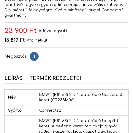
lehetõvé tegye a gyári rádió cseréjét univerzális szabvány 2
DIN méretû fejegységre. Kiváló minõségû angol Connects2
gyártmány.
23 900 Ft
Adóval együtt
18 819 Ft
Áfa nélkül
Megosztás
Megosztás
LEÍRÁS
TERMÉK RÉSZLETEI
BMW 1 (E81-88) 2 DIN autórádió beszerelõ
Név
keret (CT23BM06)
Gyártó
Connects2
BMW 1 (E81-88) 2 DIN autórádió beépítõ
keret. A beépítõ keret átalakítja a gyári
rádió, mûszerfal kialakítását úgy, hogy