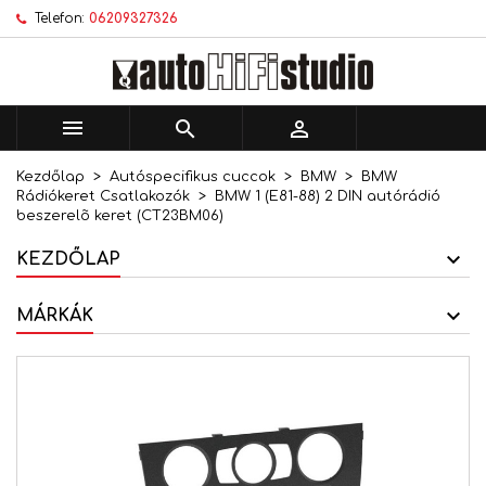
Telefon:
06209327326
×
×
×
Kívánságlistáim
Kívánságlista létrehozása
Bejelentkezés
add_circle_outline
Új lista létrehozása
Be kell jelentkezned a termékek kívánságlistába
Kívánságlista neve
történő mentéséhez.



Kezdőlap
Autóspecifikus cuccok
BMW
BMW
Mégsem
Bejelentkezés
Rádiókeret Csatlakozók
BMW 1 (E81-88) 2 DIN autórádió
Mégsem
Kívánságlista létrehozása
beszerelõ keret (CT23BM06)
KEZDŐLAP
MÁRKÁK