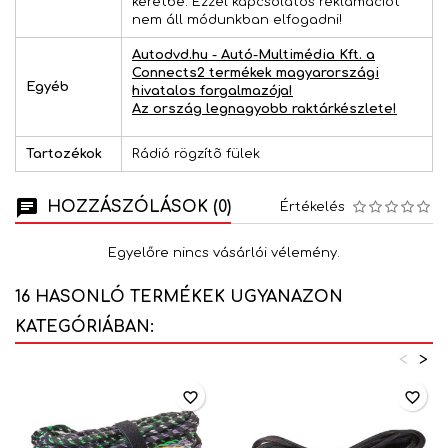
keretbe. Ezzel kapcsolatos reklamációt
nem áll módunkban elfogadni!
Autodvd.hu - Autó-Multimédia Kft. a
Connects2 termékek magyarországi
Egyéb
hivatalos forgalmazója!
Az ország legnagyobb raktárkészlete!
Tartozékok
Rádió rögzítõ fülek
HOZZÁSZÓLÁSOK (0)
Értékelés
Egyelőre nincs vásárlói vélemény.
16 HASONLÓ TERMÉKEK UGYANAZON
KATEGÓRIÁBAN:
<
>
favorite_border
favorite_border