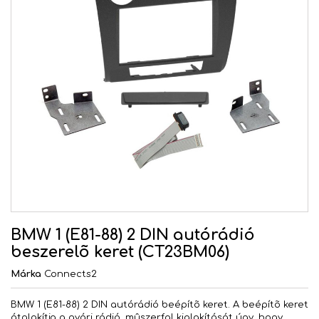
BMW 1 (E81-88) 2 DIN autórádió
beszerelõ keret (CT23BM06)
Márka
Connects2
BMW 1 (E81-88) 2 DIN autórádió beépítõ keret. A beépítõ keret
átalakítja a gyári rádió, mûszerfal kialakítását úgy, hogy