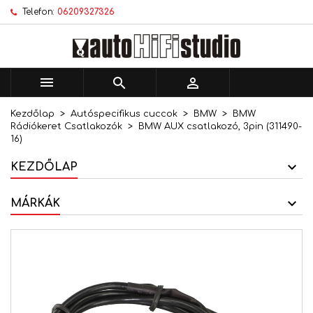
Telefon:
06209327326
×
×
×
Kívánságlistáim
Kívánságlista létrehozása
Bejelentkezés
add_circle_outline
Új lista létrehozása
Be kell jelentkezned a termékek kívánságlistába
Kívánságlista neve
történő mentéséhez.



Kezdőlap
Autóspecifikus cuccok
BMW
BMW
Mégsem
Bejelentkezés
Rádiókeret Csatlakozók
BMW AUX csatlakozó, 3pin (311490-
Mégsem
Kívánságlista létrehozása
16)
KEZDŐLAP
MÁRKÁK