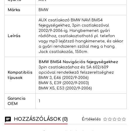
Márka
BMW
AUX csatlakozó BMW NAVI BM54
fejegységekhez, 3pin csatlakozóval
2002/9-2006-ig. Hangbemenet gyári
Leírás
rádióhoz, csatlakoztatható pl. telefon
vagy mp3 lejátszó hangkimenete, és akkor
a gyári rendszeren szólal meg a hang.
Jack csatlakozás, 150cm.
BMW BM54 Navigációs fejegységekhez
3pin csatlakozáshoz és SA 602/609
Kompatibilis
opcióval rendelkezõ felszereltséghez
típusok
BMW 3, E46 (2002/9-2006)
BMW 5, E39 (2002/9-2003)
BMW X5, E53 (2002/9-2006)
Garancia
1
OEM
HOZZÁSZÓLÁSOK (0)
Értékelés