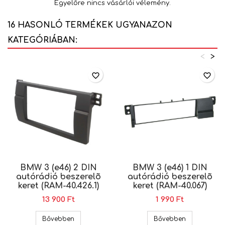
Egyelőre nincs vásárlói vélemény.
16 HASONLÓ TERMÉKEK UGYANAZON
KATEGÓRIÁBAN:
<
>
favorite_border
favorite_border
BMW 3 (e46) 2 DIN
BMW 3 (e46) 1 DIN
autórádió beszerelõ
autórádió beszerelõ
keret (RAM-40.426.1)
keret (RAM-40.067)
13 900 Ft
1 990 Ft
BMW 3 (e46) 2 DIN autórádió beszerelõ keret (RA
BMW 3 (e46) 
Bővebben
Bővebben