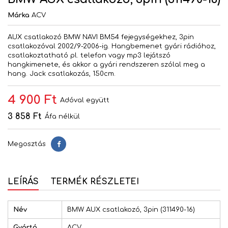
Márka
ACV
AUX csatlakozó BMW NAVI BM54 fejegységekhez, 3pin
csatlakozóval 2002/9-2006-ig. Hangbemenet gyári rádióhoz,
csatlakoztatható pl. telefon vagy mp3 lejátszó
hangkimenete, és akkor a gyári rendszeren szólal meg a
hang. Jack csatlakozás, 150cm.
4 900 Ft
Adóval együtt
3 858 Ft
Áfa nélkül
Megosztás
Megosztás
LEÍRÁS
TERMÉK RÉSZLETEI
Név
BMW AUX csatlakozó, 3pin (311490-16)
Gyártó
ACV