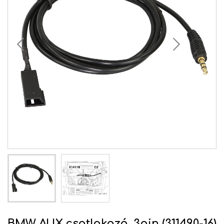
BMW AUX csatlakozó, 3pin (311490-16)