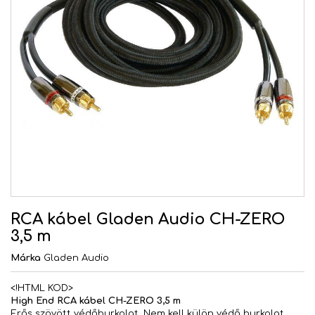
RCA kábel Gladen Audio CH-ZERO
3,5 m
Márka
Gladen Audio
<!HTML KOD>
High End RCA kábel CH-ZERO 3,5 m
Erős szövött védőburkolat. Nem kell külön védő burkolat