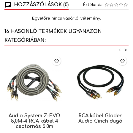
HOZZÁSZÓLÁSOK (0)
Értékelés
Egyelőre nincs vásárlói vélemény.
16 HASONLÓ TERMÉKEK UGYANAZON
KATEGÓRIÁBAN:
<
>
favorite_border
favorite_border
Audio System Z-EVO
RCA kábel Gladen
5,0M-4 RCA kábel 4
Audio Cinch dugó
csatornás 5,0m