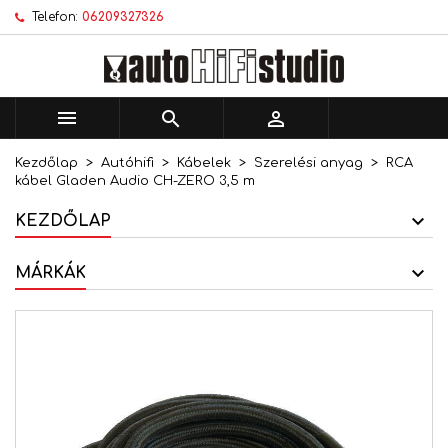
Telefon:
06209327326
×
×
×
Kívánságlistáim
Kívánságlista létrehozása
Bejelentkezés
add_circle_outline
Új lista létrehozása
Be kell jelentkezned a termékek kívánságlistába
Kívánságlista neve
történő mentéséhez.



Kezdőlap
Autóhifi
Kábelek
Szerelési anyag
RCA
Mégsem
Bejelentkezés
kábel Gladen Audio CH-ZERO 3,5 m
Mégsem
Kívánságlista létrehozása
KEZDŐLAP
MÁRKÁK