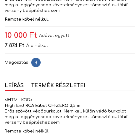
még a legigényesebb követelményeket támasztó autóhifi
verseny beépítéshez sem.
Remote kábel nélkül.
10 000 Ft
Adóval együtt
7 874 Ft
Áfa nélkül
Megosztás
Megosztás
LEÍRÁS
TERMÉK RÉSZLETEI
<!HTML KOD>
High End RCA kábel CH-ZERO 3,5 m
Erős szövött védőburkolat. Nem kell külön védő burkolat
még a legigényesebb követelményeket támasztó autóhifi
verseny beépítéshez sem.
Remote kábel nélkül.