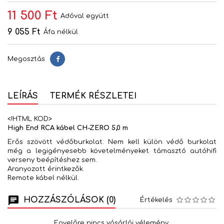
11 500 Ft
Adóval együtt
9 055 Ft
Áfa nélkül
Megosztás
Megosztás
LEÍRÁS
TERMÉK RÉSZLETEI
<!HTML KOD>
High End RCA kábel CH-ZERO 5,0 m
Erős szövött védőburkolat. Nem kell külön védő burkolat
még a legigényesebb követelményeket támasztó autóhifi
verseny beépítéshez sem.
Aranyozott érintkezők.
Remote kábel nélkül.
HOZZÁSZÓLÁSOK (0)
Értékelés
Egyelőre nincs vásárlói vélemény.