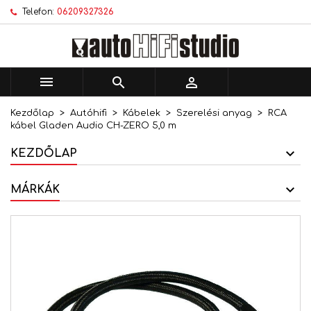
Telefon:
06209327326
×
×
×
Kívánságlistáim
Kívánságlista létrehozása
Bejelentkezés
add_circle_outline
Új lista létrehozása
Be kell jelentkezned a termékek kívánságlistába
Kívánságlista neve
történő mentéséhez.



Kezdőlap
Autóhifi
Kábelek
Szerelési anyag
RCA
Mégsem
Bejelentkezés
kábel Gladen Audio CH-ZERO 5,0 m
Mégsem
Kívánságlista létrehozása
KEZDŐLAP
MÁRKÁK