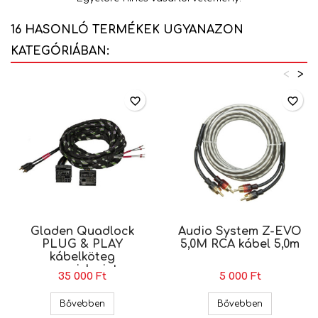
16 HASONLÓ TERMÉKEK UGYANAZON
KATEGÓRIÁBAN:
<
>
favorite_border
favorite_border
Gladen Quadlock
Audio System Z-EVO
PLUG & PLAY
5,0M RCA kábel 5,0m
kábelköteg
nagyjelszint
35 000 Ft
5 000 Ft
bemenetű
erősítőkhöz 2
Gladen Quadlock PLUG & PLAY kábelköteg nagyj
Audio Syste
Bővebben
Bővebben
csatornás 5 méter Z-