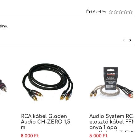
Értékelés
ény.
<
>
RCA kábel Gladen
Audio System RCA 
Audio CH-ZERO 1,5
elosztó kábel FFM
m
anya 1 apa
csatlakozó Z-EVO
8 000 Ft
5 000 Ft