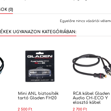
K (0)
Egyelőre nincs vásárlói vélem
MÉKEK UGYANAZON KATEGÓRIÁBAN:
Mini ANL biztosíték
RCA kábel Gladen
tartó Gladen FH20
Audio CH-ECO Y
elosztó kábel
2 500 Ft
2 700 Ft