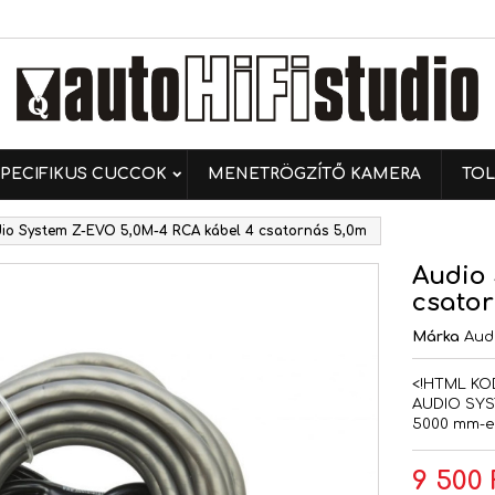
ívánságlistáim
ívánságlista létrehozása
ejelentkezés
Új lista létrehozása
 kell jelentkezned a termékek kívánságlistába történő
vánságlista neve
ntéséhez.
PECIFIKUS CUCCOK
MENETRÖGZÍTŐ KAMERA
TOL
Mégsem
Bejelentkezé
io System Z-EVO 5,0M-4 RCA kábel 4 csatornás 5,0m
Mégsem
Kívánságlista létrehozás
Audio 
csator
Márka
Aud
<!HTML KO
AUDIO SYS
5000 mm-es
9 500 