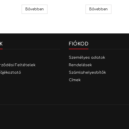
Gladen Audio 0,75 m High End
Mini ANL biztosíték tartó Gladen FH20
RCA kábel 
Bővebben
Bővebben
K
FIÓKOD
Személyes adatok
rződési Feltételek
Rendelések
Tájékoztató
Számlahelyesbítők
Címek