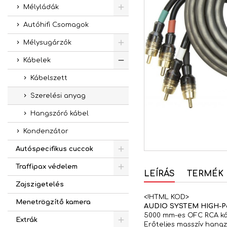
Mélyládák
Autóhifi Csomagok
Mélysugárzók
Kábelek
Kábelszett
Szerelési anyag
Hangszóró kábel
Kondenzátor
Autóspecifikus cuccok
Traffipax védelem
LEÍRÁS
TERMÉK 
Zajszigetelés
<!HTML KOD>
Menetrögzítő kamera
AUDIO SYSTEM HIGH-Pe
5000 mm-es OFC RCA káb
Extrák
Erőteljes masszív hangz