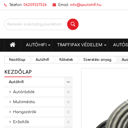
Telefon:
06209327326
Email:
info@qautohifi.hu
K
K
B
Keresés
add_circle_outline
Be
Kí
me
KEZDŐLAP
AUTÓHIFI
TRAFFIPAX VÉDELEM
AUTÓS
Kezdőlap
Autóhifi
Kábelek
Szerelési anyag
Aud
KEZDŐLAP
Autóhifi
Autórádiók
Multimédia
Hangszórók
Erősítők