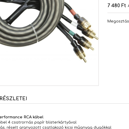
7 480 Ft
Megosztá
RÉSZLETEI
rformance RCA kábel
el 4 csatrornás papír blisterkártyával
ás, réselt aranyozott csatlakozó kicsi műanyag dugókkal