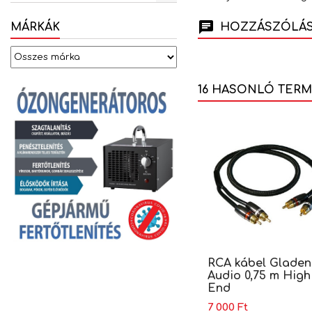
HOZZÁSZÓLÁSO
MÁRKÁK
16 HASONLÓ TER
RCA kábel Gladen
Audio 0,75 m High
End
7 000 Ft