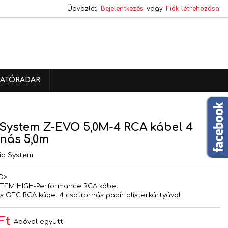
Üdvözlet,
Bejelentkezés
vagy
Fiók létrehozása
×
×
×
ATÓRADAR
s
a
System Z-EVO 5,0M-4 RCA kábel 4
nás 5,0m
io System
D>
TEM HIGH-Performance RCA kábel
 OFC RCA kábel 4 csatrornás papír blisterkártyával
Ft
Adóval együtt