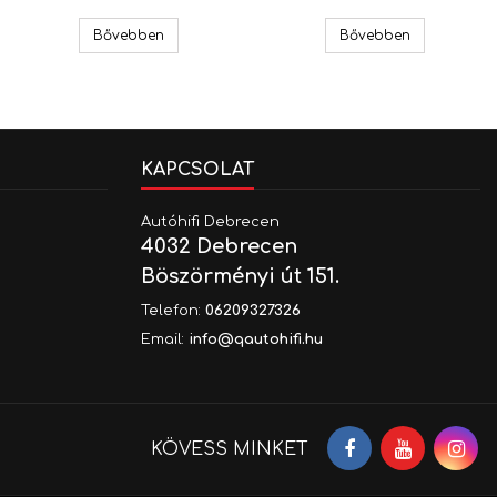
YR
Gladen Audio CH-ECO Y elosztó kábel
RCA kábel Gladen Audio CH-ZERO 1,5 m
Audio Syste
Bővebben
Bővebben
KAPCSOLAT
Autóhifi Debrecen
4032 Debrecen
Böszörményi út 151.
Telefon:
06209327326
Email:
info@qautohifi.hu
Facebook
YouTube
In
KÖVESS MINKET