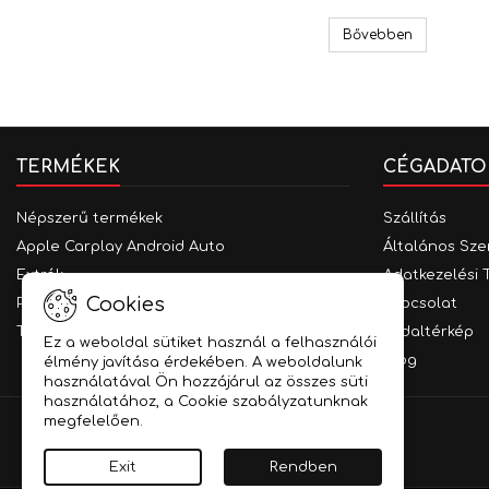
RCA kábel 
Bővebben
TERMÉKEK
CÉGADATO
Népszerű termékek
Szállítás
Apple Carplay Android Auto
Általános Sze
Extrák
Adatkezelési 
Cookies
Parkolást segítő rendszerek
Kapcsolat
Traffipax védelem
Oldaltérkép
Ez a weboldal sütiket használ a felhasználói
Blog
élmény javítása érdekében. A weboldalunk
használatával Ön hozzájárul az összes süti
használatához, a Cookie szabályzatunknak
megfelelően.
Exit
Rendben