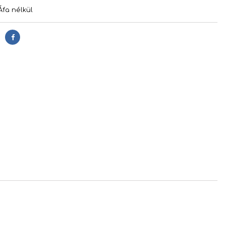
Áfa nélkül
Megosztás
s