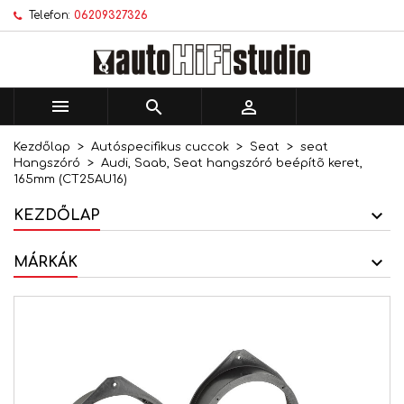
Telefon:
06209327326
×
×
×
Kívánságlistáim
Kívánságlista létrehozása
Bejelentkezés
add_circle_outline
Új lista létrehozása
Be kell jelentkezned a termékek kívánságlistába
Kívánságlista neve
történő mentéséhez.



Kezdőlap
Autóspecifikus cuccok
Seat
seat
Mégsem
Bejelentkezés
Hangszóró
Audi, Saab, Seat hangszóró beépítõ keret,
Mégsem
Kívánságlista létrehozása
165mm (CT25AU16)
KEZDŐLAP
MÁRKÁK