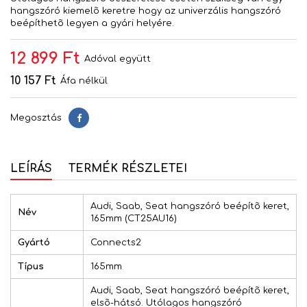
hangszóró kiemelõ keretre hogy az univerzális hangszóró
beépíthetõ legyen a gyári helyére.
12 899 Ft
Adóval együtt
10 157 Ft
Áfa nélkül
Megosztás
Megosztás
LEÍRÁS
TERMÉK RÉSZLETEI
Audi, Saab, Seat hangszóró beépítõ keret,
Név
165mm (CT25AU16)
Gyártó
Connects2
Típus
165mm
Audi, Saab, Seat hangszóró beépítõ keret,
elsõ-hátsó. Utólagos hangszóró