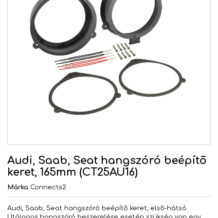
Audi, Saab, Seat hangszóró beépítõ
keret, 165mm (CT25AU16)
Márka
Connects2
Audi, Saab, Seat hangszóró beépítõ keret, elsõ-hátsó.
Utólagos hangszóró beszerelése esetén szükség van egy