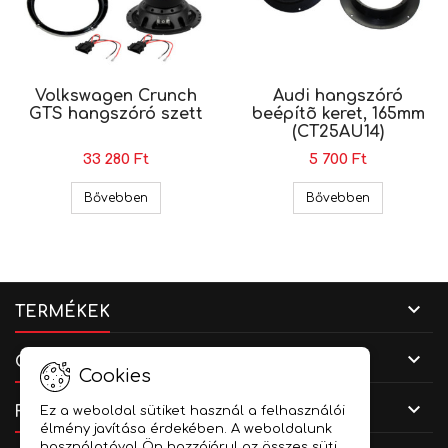
Volkswagen Crunch
Audi hangszóró
GTS hangszóró szett
beépítõ keret, 165mm
(CT25AU14)
33 280 Ft
5 700 Ft
Volkswagen Crunch GTS hangszóró szett
Audi hangsz
Bővebben
Bővebben

TERMÉKEK

CÉGADATOK
Cookies

FIÓKOD
Ez a weboldal sütiket használ a felhasználói
élmény javítása érdekében. A weboldalunk
használatával Ön hozzájárul az összes süti