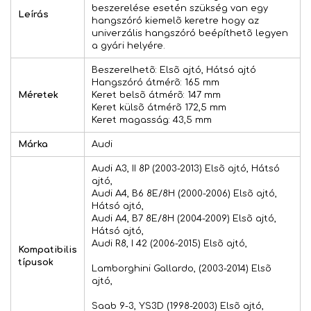
beszerelése esetén szükség van egy
Leírás
hangszóró kiemelõ keretre hogy az
univerzális hangszóró beépíthetõ legyen
a gyári helyére.
Beszerelhetõ: Elsõ ajtó, Hátsó ajtó
Hangszóró átmérõ: 165 mm
Méretek
Keret belsõ átmérõ: 147 mm
Keret külsõ átmérõ 172,5 mm
Keret magasság: 43,5 mm
Márka
Audi
Audi A3, II 8P (2003-2013) Elsõ ajtó, Hátsó
ajtó,
Audi A4, B6 8E/8H (2000-2006) Elsõ ajtó,
Hátsó ajtó,
Audi A4, B7 8E/8H (2004-2009) Elsõ ajtó,
Hátsó ajtó,
Audi R8, I 42 (2006-2015) Elsõ ajtó,
Kompatibilis
típusok
Lamborghini Gallardo, (2003-2014) Elsõ
ajtó,
Saab 9-3, YS3D (1998-2003) Elsõ ajtó,