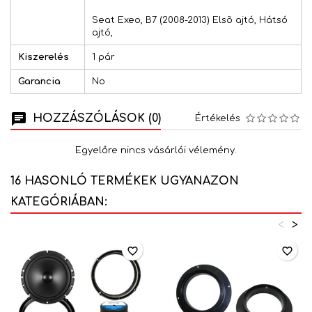
Seat Exeo, B7 (2008-2013) Elsõ ajtó, Hátsó
ajtó,
Kiszerelés
1 pár
Garancia
No
HOZZÁSZÓLÁSOK (0)
Értékelés
Egyelőre nincs vásárlói vélemény.
16 HASONLÓ TERMÉKEK UGYANAZON
KATEGÓRIÁBAN:
<
>
favorite_border
favorite_border