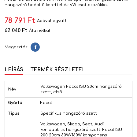
hangszóró beépítõ kerettel és VW csatlakozókkal.
78 791 Ft
Adóval együtt
62 040 Ft
Áfa nélkül
Megosztás
Megosztás
LEÍRÁS
TERMÉK RÉSZLETEI
Volkswagen Focal ISU 20cm hangszóró
Név
szett, elsõ
Gyártó
Focal
Típus
Specifikus hangszóró szett
Volkswagen, Skoda, Seat, Audi
kompatibilis hangszóró szett. Focal ISU
200 20cm 80W/160W komponens