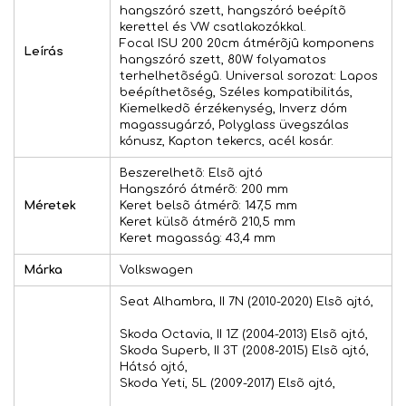
hangszóró szett, hangszóró beépítõ
kerettel és VW csatlakozókkal.
Focal ISU 200 20cm átmérõjû komponens
Leírás
hangszóró szett, 80W folyamatos
terhelhetõségû. Universal sorozat: Lapos
beépíthetõség, Széles kompatibilitás,
Kiemelkedõ érzékenység, Inverz dóm
magassugárzó, Polyglass üvegszálas
kónusz, Kapton tekercs, acél kosár.
Beszerelhetõ: Elsõ ajtó
Hangszóró átmérõ: 200 mm
Méretek
Keret belsõ átmérõ: 147,5 mm
Keret külsõ átmérõ 210,5 mm
Keret magasság: 43,4 mm
Márka
Volkswagen
Seat Alhambra, II 7N (2010-2020) Elsõ ajtó,
Skoda Octavia, II 1Z (2004-2013) Elsõ ajtó,
Skoda Superb, II 3T (2008-2015) Elsõ ajtó,
Hátsó ajtó,
Skoda Yeti, 5L (2009-2017) Elsõ ajtó,