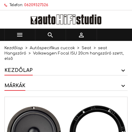
Telefon:
06209327326
×
×
×
Kívánságlistáim
Kívánságlista létrehozása
Bejelentkezés
add_circle_outline
Új lista létrehozása
Be kell jelentkezned a termékek kívánságlistába
Kívánságlista neve
történő mentéséhez.



Kezdőlap
Autóspecifikus cuccok
Seat
seat
Mégsem
Bejelentkezés
Hangszóró
Volkswagen Focal ISU 20cm hangszóró szett,
Mégsem
Kívánságlista létrehozása
elsõ
KEZDŐLAP
MÁRKÁK