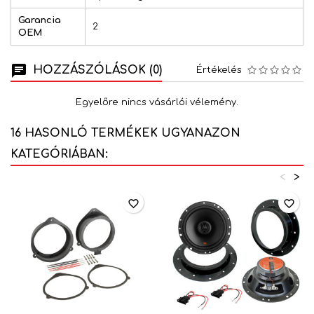
Garancia
2
OEM
HOZZÁSZÓLÁSOK (0)
Értékelés
Egyelőre nincs vásárlói vélemény.
16 HASONLÓ TERMÉKEK UGYANAZON
KATEGÓRIÁBAN:
<
>
favorite_border
favorite_border