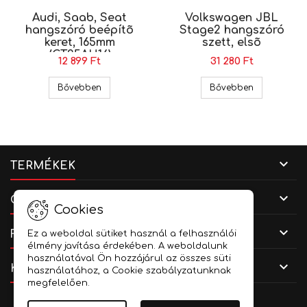
Audi, Saab, Seat
Volkswagen JBL
hangszóró beépítõ
Stage2 hangszóró
keret, 165mm
szett, elsõ
(CT25AU16)
12 899 Ft
31 280 Ft
Audi, Saab, Seat hangszóró beépítõ keret, 165
Volkswagen 
Bővebben
Bővebben

TERMÉKEK

CÉGADATOK
Cookies

FIÓKOD
Ez a weboldal sütiket használ a felhasználói
élmény javítása érdekében. A weboldalunk
használatával Ön hozzájárul az összes süti

KAPCSOLAT
használatához, a Cookie szabályzatunknak
megfelelően.
Facebook
YouTube
Instagram