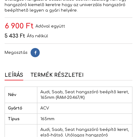
hangszóró kiemelõ keretre hogy az univerzális hangszóró
beépíthetõ legyen a gyári helyére.
6 900 Ft
Adóval együtt
5 433 Ft
Áfa nélkül
Megosztás
Megosztás
LEÍRÁS
TERMÉK RÉSZLETEI
Audi, Saab, Seat hangszóró beépítõ keret,
Név
165mm (RAM-20.467/K)
Gyártó
ACV
Típus
165mm
Audi, Saab, Seat hangszóró beépítõ keret,
elsõ-hátsó. Utólagos hangszóró