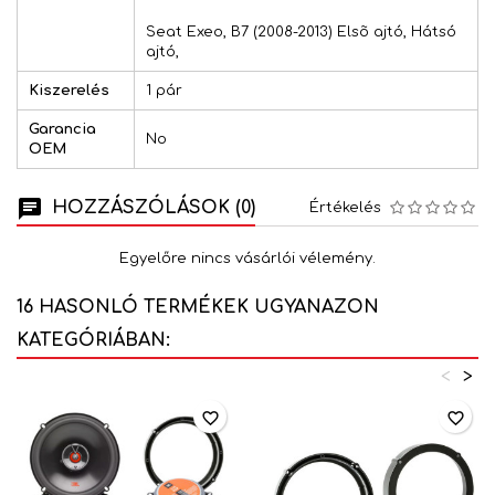
Seat Exeo, B7 (2008-2013) Elsõ ajtó, Hátsó
ajtó,
Kiszerelés
1 pár
Garancia
No
OEM
HOZZÁSZÓLÁSOK (0)
Értékelés
Egyelőre nincs vásárlói vélemény.
16 HASONLÓ TERMÉKEK UGYANAZON
KATEGÓRIÁBAN:
<
>
favorite_border
favorite_border