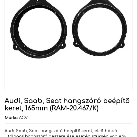
Audi, Saab, Seat hangszóró beépítõ
keret, 165mm (RAM-20.467/K)
Márka
ACV
Audi, Saab, Seat hangszóró beépítõ keret, elsõ-hátsó.
Utólagos hangszóró beszerelése esetén szükség van egy