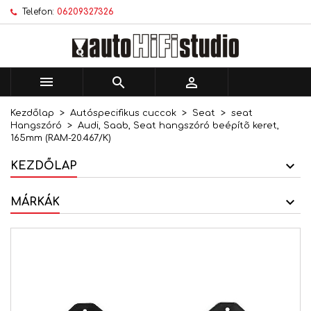
Telefon:
06209327326
×
×
×
Kívánságlistáim
Kívánságlista létrehozása
Bejelentkezés
add_circle_outline
Új lista létrehozása
Be kell jelentkezned a termékek kívánságlistába
Kívánságlista neve
történő mentéséhez.



Kezdőlap
Autóspecifikus cuccok
Seat
seat
Mégsem
Bejelentkezés
Hangszóró
Audi, Saab, Seat hangszóró beépítõ keret,
Mégsem
Kívánságlista létrehozása
165mm (RAM-20.467/K)
KEZDŐLAP
MÁRKÁK