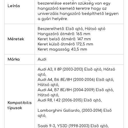
beszerelése esetén szükség van egy
Leírás
hangszóró kiemelõ keretre hogy az
univerzális hangszóró beépíthetõ legyen
a gyári helyére.
Beszerelhetõ: Elsõ ajtó, Hátsó ajtó
Hangszóró átmérõ: 165 mm
Méretek
Keret belsõ átmérõ: 147 mm
Keret külsõ átmérõ 172,5 mm
Keret magasság: 43,5 mm
Márka
Audi
Audi A3, II 8P (2003-2013) Elsõ ajtó, Hátsó
ajtó,
Audi A4, B6 8E/8H (2000-2006) Elsõ ajtó,
Hátsó ajtó,
Audi A4, B7 8E/8H (2004-2009) Elsõ ajtó,
Hátsó ajtó,
Audi R8, I 42 (2006-2015) Elsõ ajtó,
Kompatibilis
típusok
Lamborghini Gallardo, (2003-2014) Elsõ
ajtó,
Saab 9-3, YS3D (1998-2003) Elsõ ajtó,