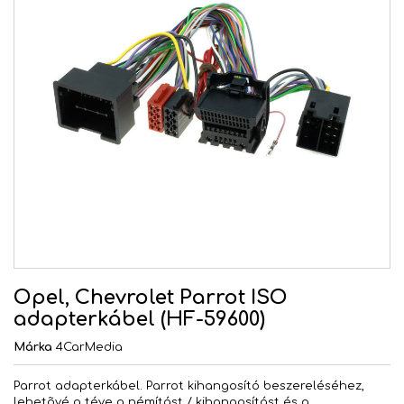
Opel, Chevrolet Parrot ISO
adapterkábel (HF-59600)
Márka
4CarMedia
Parrot adapterkábel. Parrot kihangosító beszereléséhez,
lehetõvé a téve a némítást / kihangosítást és a