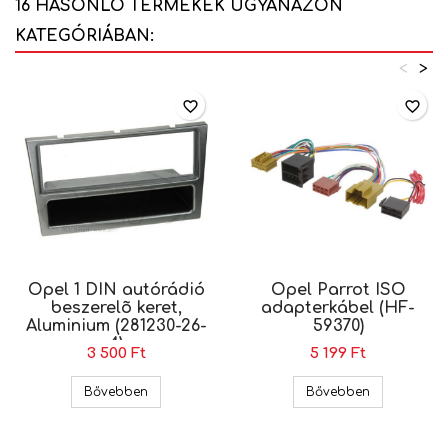
16 HASONLÓ TERMÉKEK UGYANAZON
KATEGÓRIÁBAN:
<
>
favorite_border
favorite_border
Opel 1 DIN autórádió
Opel Parrot ISO
beszerelõ keret,
adapterkábel (HF-
Aluminium (281230-26-
59370)
4)
3 500 Ft
5 199 Ft
Opel 1 DIN autórádió beszerelõ keret, Aluminium
Opel Parrot
Bővebben
Bővebben