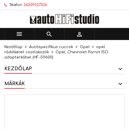
Telefon:
06209327326
×
×
×
Kívánságlistáim
Kívánságlista létrehozása
Bejelentkezés
add_circle_outline
Új lista létrehozása
Be kell jelentkezned a termékek kívánságlistába
Kívánságlista neve
történő mentéséhez.



Kezdőlap
Autóspecifikus cuccok
Opel
opel
Mégsem
Bejelentkezés
rádiókeret csatlakozók
Opel, Chevrolet Parrot ISO
Mégsem
Kívánságlista létrehozása
adapterkábel (HF-59600)
KEZDŐLAP
MÁRKÁK