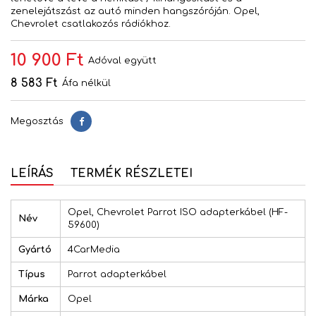
zenelejátszást az autó minden hangszóróján. Opel,
Chevrolet csatlakozós rádiókhoz.
10 900 Ft
Adóval együtt
8 583 Ft
Áfa nélkül
Megosztás
Megosztás
LEÍRÁS
TERMÉK RÉSZLETEI
Opel, Chevrolet Parrot ISO adapterkábel (HF-
Név
59600)
Gyártó
4CarMedia
Típus
Parrot adapterkábel
Márka
Opel