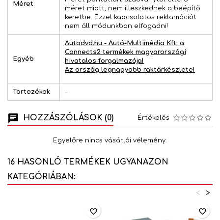
Méret
méret miatt, nem illeszkednek a beépítõ
keretbe. Ezzel kapcsolatos reklamációt
nem áll módunkban elfogadni!
Autodvd.hu - Autó-Multimédia Kft. a
Connects2 termékek magyarországi
Egyéb
hivatalos forgalmazója!
Az ország legnagyobb raktárkészlete!
Tartozékok
-
HOZZÁSZÓLÁSOK (0)
Értékelés
Egyelőre nincs vásárlói vélemény.
16 HASONLÓ TERMÉKEK UGYANAZON
KATEGÓRIÁBAN:
<
>
favorite_border
favorite_border