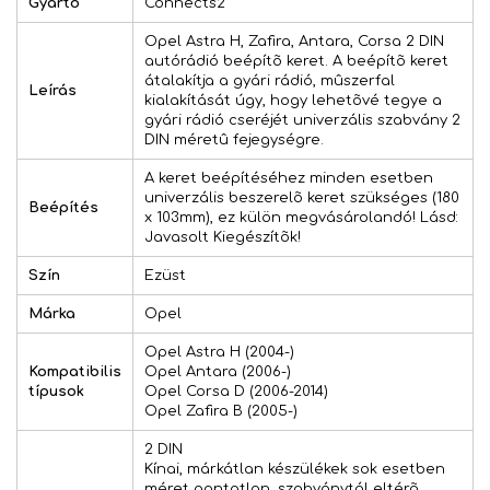
Gyártó
Connects2
Opel Astra H, Zafira, Antara, Corsa 2 DIN
autórádió beépítõ keret. A beépítõ keret
átalakítja a gyári rádió, mûszerfal
Leírás
kialakítását úgy, hogy lehetõvé tegye a
gyári rádió cseréjét univerzális szabvány 2
DIN méretû fejegységre.
A keret beépítéséhez minden esetben
univerzális beszerelõ keret szükséges (180
Beépítés
x 103mm), ez külön megvásárolandó! Lásd:
Javasolt Kiegészítõk!
Szín
Ezüst
Márka
Opel
Opel Astra H (2004-)
Kompatibilis
Opel Antara (2006-)
típusok
Opel Corsa D (2006-2014)
Opel Zafira B (2005-)
2 DIN
Kínai, márkátlan készülékek sok esetben
méret pontatlan, szabványtól eltérõ