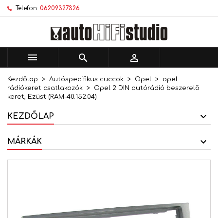
Telefon:
06209327326
×
×
×
Kívánságlistáim
Kívánságlista létrehozása
Bejelentkezés
add_circle_outline
Új lista létrehozása
Be kell jelentkezned a termékek kívánságlistába
Kívánságlista neve
történő mentéséhez.



Kezdőlap
Autóspecifikus cuccok
Opel
opel
Mégsem
Bejelentkezés
rádiókeret csatlakozók
Opel 2 DIN autórádió beszerelõ
Mégsem
Kívánságlista létrehozása
keret, Ezüst (RAM-40.152.04)
KEZDŐLAP
MÁRKÁK