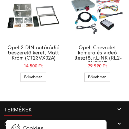
Opel 2 DIN autórádió
Opel, Chevrolet
beszerelõ keret, Matt
kamera és videó
Króm (CT23VX02A)
illesztõ, r.LiNK (RL2-
DVD900)
14 500 Ft
79 990 Ft
Opel 2 DIN autórádió beszerelõ keret, Matt Kr
Opel, Chevro
Bővebben
Bővebben

TERMÉKEK

CÉGADATOK
Cookies