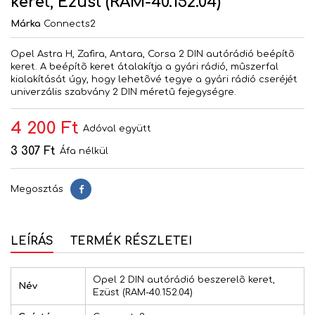
keret, Ezüst (RAM-40.152.04)
Márka
Connects2
Opel Astra H, Zafira, Antara, Corsa 2 DIN autórádió beépítõ
keret. A beépítõ keret átalakítja a gyári rádió, mûszerfal
kialakítását úgy, hogy lehetõvé tegye a gyári rádió cseréjét
univerzális szabvány 2 DIN méretû fejegységre.
4 200 Ft
Adóval együtt
3 307 Ft
Áfa nélkül
Megosztás
Megosztás
LEÍRÁS
TERMÉK RÉSZLETEI
Opel 2 DIN autórádió beszerelõ keret,
Név
Ezüst (RAM-40.152.04)