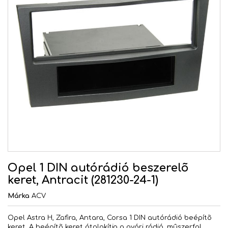
Opel 1 DIN autórádió beszerelõ
keret, Antracit (281230-24-1)
Márka
ACV
Opel Astra H, Zafira, Antara, Corsa 1 DIN autórádió beépítõ
keret. A beépítõ keret átalakítja a gyári rádió, mûszerfal