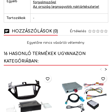
Egyéb
forgalmazója!
Az ország legnagyobb raktárkészlete!
Tartozékok
-
HOZZÁSZÓLÁSOK (0)
Értékelés
Egyelőre nincs vásárlói vélemény.
16 HASONLÓ TERMÉKEK UGYANAZON
KATEGÓRIÁBAN:
<
>
favorite_border
favorite_border