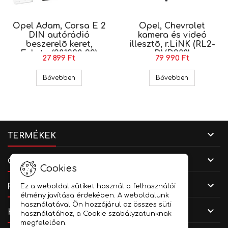
Opel Adam, Corsa E 2
Opel, Chevrolet
DIN autórádió
kamera és videó
beszerelõ keret,
illesztõ, r.LiNK (RL2-
Fekete (281230-29)
DVD900)
27 899 Ft
79 990 Ft
Opel Adam, Corsa E 2 DIN autórádió beszerelõ k
Opel, Chevro
Bővebben
Bővebben

TERMÉKEK

CÉGADATOK
Cookies

FIÓKOD
Ez a weboldal sütiket használ a felhasználói
élmény javítása érdekében. A weboldalunk
használatával Ön hozzájárul az összes süti

KAPCSOLAT
használatához, a Cookie szabályzatunknak
megfelelően.