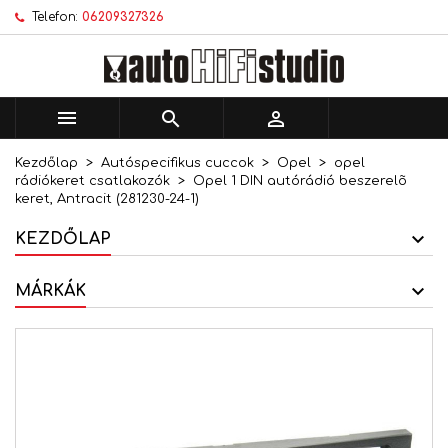
Telefon:
06209327326
×
×
×
Kívánságlistáim
Kívánságlista létrehozása
Bejelentkezés
add_circle_outline
Új lista létrehozása
Be kell jelentkezned a termékek kívánságlistába
Kívánságlista neve
történő mentéséhez.



Kezdőlap
Autóspecifikus cuccok
Opel
opel
Mégsem
Bejelentkezés
rádiókeret csatlakozók
Opel 1 DIN autórádió beszerelõ
Mégsem
Kívánságlista létrehozása
keret, Antracit (281230-24-1)
KEZDŐLAP
MÁRKÁK