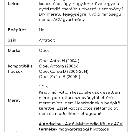
Leírás
kialakítását úgy, hogy lehetõvé tegye a
gyári rádió cseréjét univerzális szabvány 1
DIN méretû fejegységre. Kiváló minõségû
német ACV gyártmány.
Beépítés
No
Szín
Antracit
Márka
Opel
Opel Astra H (2004-)
Kompatibilis
Opel Antara (2006-)
típusok
Opel Corsa D (2006-2014)
Opel Zafira B (2005-)
1 DIN
Kínai, márkátlan készülékek sok esetben
méret pontatlan, szabványtól eltérõ
Méret
méret miatt, nem illeszkednek a beépítõ
keretbe. Ezzel kapcsolatos reklamációt
nem áll módunkban elfogadni!
Autodvd.hu - Autó-Multimédia Kft. az ACV
termékek magyarországi hivatalos