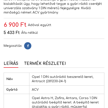
kialakítását úgy, hogy lehetõvé tegye a gyári rádió cseréjét
univerzális szabvány 1 DIN méretû fejegységre. Kiváló
minõségû német ACV gyártmány.
6 900 Ft
Adóval együtt
5 433 Ft
Áfa nélkül
Megosztás
Megosztás
LEÍRÁS
TERMÉK RÉSZLETEI
Opel 1 DIN autórádió beszerelõ keret,
Név
Antracit (281230-24-1)
Gyártó
ACV
Opel Astra H, Zafira, Antara, Corsa 1 DIN
autórádió beépítõ keret. A beépítõ keret
átalakítja a gyári rádió, mûszerfal