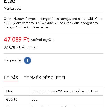
Elsõ
Márka
JBL
Opel, Nissan, Renault kompatibilis hangszóró szett. JBL Club
622 16,5cm átmérõjû 60W/180W 2 utas koaxiális hangszóró,
hangszóró beépítõ kerettel.
47 089 Ft
Adóval együtt
37 078 Ft
Áfa nélkül
Megosztás
Megosztás
LEÍRÁS
TERMÉK RÉSZLETEI
Név
Opel JBL Club 622 hangszóró szett, Elsõ
Gyártó
JBL