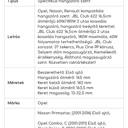
Típus
Specifikus hangszóró szett
Opel, Nissan, Renault kompatibilis
hangszóró szett. JBL Club 622 16,5cm
átmérõjû 60W/180W 2 utas koaxiális
hangszóró, hangszóró beépítõ kerettel.
JBL Club 622 16,5cm átmérõjû 2 utas
Leírás
koaxiális hangszóró, 180W maximális, 60W
folyamatos terhelhetõségû. JBL Club
sorozat: 3? tekercs, Plus One PP kónusz,
Selyem dóm magassugárzó, Kiemelkedõ
érzékenység, Állítható magassugárzó
szint. Közvetlen raktárkészlet!
Beszerelhetõ: Elsõ ajtó
Hangszóró átmérõ: 165 mm
Méretek
Keret belsõ átmérõ: 142 mm
Keret külsõ átmérõ 163,5 mm
Keret magasság: 13-32,5 mm
Márka
Opel
Nissan Primastar, (2001-2014) Elsõ ajtó,
Opel Combo, C (2001-2011) Elsõ ajtó,