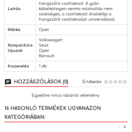
hangszóró csatlakozó. A gyári
Leírás
kábelkötegen semmi módosítás nem
szükséges, a csatlakozó átalakítja a
hangszóró csatlakozást univerzálissá.
Márka
Opel
Volkswagen
Kompatibilis
Seat
típusok
Opel
Renault
Kiszerelés
1 db
HOZZÁSZÓLÁSOK (0)
Értékelés
Egyelőre nincs vásárlói vélemény.
16 HASONLÓ TERMÉKEK UGYANAZON
KATEGÓRIÁBAN:
<
>