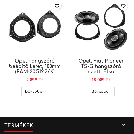
favorite_border
favorite_border
Opel hangszóró
Opel, Fiat Pioneer
beépítõ keret, 100mm
TS-G hangszóró
(RAM-20.519.2/K)
szett, Elsõ
2 899 Ft
18 089 Ft
Opel hangszóró beépítõ keret, 100mm (RAM-20.5
Opel, Fiat P
Bővebben
Bővebben

TERMÉKEK