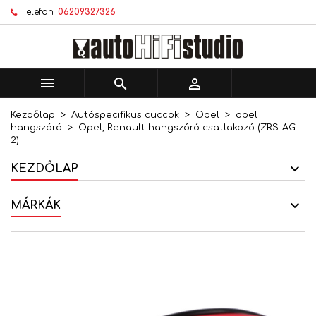
Telefon:
06209327326
×
×
×
Kívánságlistáim
Kívánságlista létrehozása
Bejelentkezés
add_circle_outline
Új lista létrehozása
Be kell jelentkezned a termékek kívánságlistába
Kívánságlista neve
történő mentéséhez.



Kezdőlap
Autóspecifikus cuccok
Opel
opel
Mégsem
Bejelentkezés
hangszóró
Opel, Renault hangszóró csatlakozó (ZRS-AG-
Mégsem
Kívánságlista létrehozása
2)
KEZDŐLAP
MÁRKÁK