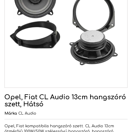
Opel, Fiat CL Audio 13cm hangszóró
szett, Hátsó
Márka
CL Audio
Opel, Fiat kompatibilis hangszóró szett. CL Audio 13cm
átmérõjû 100W/50W szélessávú hangszóró, hangszóró