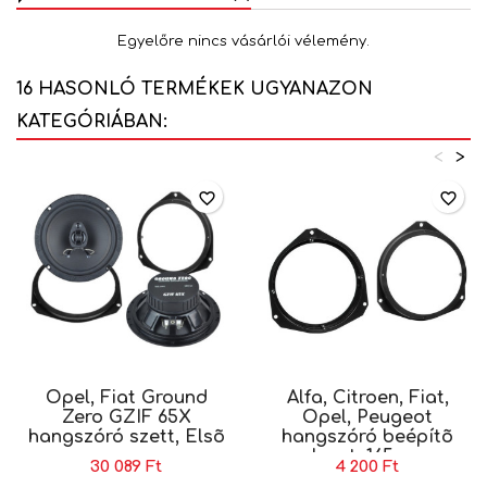
Egyelőre nincs vásárlói vélemény.
16 HASONLÓ TERMÉKEK UGYANAZON
KATEGÓRIÁBAN:
<
>
favorite_border
favorite_border
Opel, Fiat Ground
Alfa, Citroen, Fiat,
Zero GZIF 65X
Opel, Peugeot
hangszóró szett, Elsõ
hangszóró beépítõ
keret, 165mm
30 089 Ft
4 200 Ft
(CT25VX06)