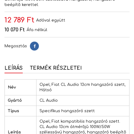
beépítõ kerettel.
12 789 Ft
Adóval együtt
10 070 Ft
Áfa nélkül
Megosztás
Megosztás
LEÍRÁS
TERMÉK RÉSZLETEI
Opel, Fiat CL Audio 13cm hangszóró szett,
Név
Hátsó
Gyártó
CL Audio
Típus
Specifikus hangszóró szett
Opel, Fiat kompatibilis hangszóró szett.
CL Audio 13cm átmérõjû 100W/50W
Leírás
szélessávú hangszóró, hangszóró beépítõ