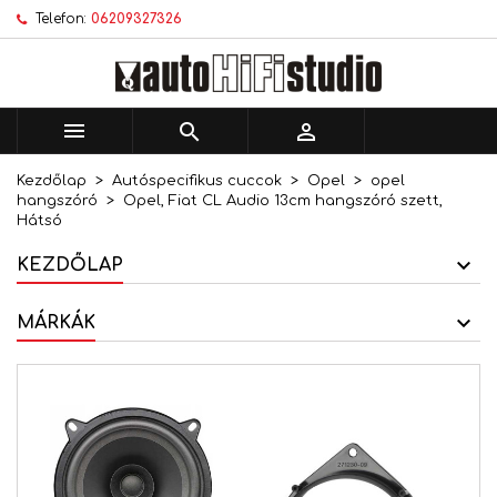
Telefon:
06209327326
×
×
×
Kívánságlistáim
Kívánságlista létrehozása
Bejelentkezés
add_circle_outline
Új lista létrehozása
Be kell jelentkezned a termékek kívánságlistába
Kívánságlista neve
történő mentéséhez.



Kezdőlap
Autóspecifikus cuccok
Opel
opel
Mégsem
Bejelentkezés
hangszóró
Opel, Fiat CL Audio 13cm hangszóró szett,
Mégsem
Kívánságlista létrehozása
Hátsó
KEZDŐLAP
MÁRKÁK