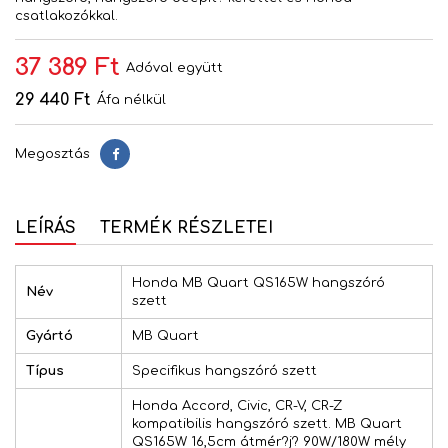
csatlakozókkal.
37 389 Ft
Adóval együtt
29 440 Ft
Áfa nélkül
Megosztás
Megosztás
LEÍRÁS
TERMÉK RÉSZLETEI
Honda MB Quart QS165W hangszóró
Név
szett
Gyártó
MB Quart
Típus
Specifikus hangszóró szett
Honda Accord, Civic, CR-V, CR-Z
kompatibilis hangszóró szett. MB Quart
QS165W 16,5cm átmér?j? 90W/180W mély