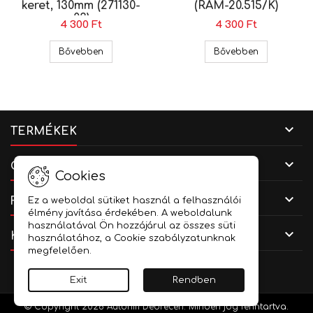
keret, 130mm (271130-
(RAM-20.515/K)
03)
4 300 Ft
4 300 Ft
Honda Civic hangszóró beépít? keret, 130mm (27
Honda hangs
Bővebben
Bővebben

TERMÉKEK

CÉGADATOK
Cookies

FIÓKOD
Ez a weboldal sütiket használ a felhasználói
élmény javítása érdekében. A weboldalunk
használatával Ön hozzájárul az összes süti

KAPCSOLAT
használatához, a Cookie szabályzatunknak
megfelelően.
Facebook
YouTube
Instagram
Exit
Rendben
© Copyright 2026 Autóhifi Debrecen. Minden jog fenntartva.