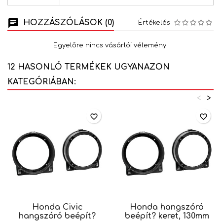
HOZZÁSZÓLÁSOK (0)
Értékelés
Egyelőre nincs vásárlói vélemény.
12 HASONLÓ TERMÉKEK UGYANAZON
KATEGÓRIÁBAN:
<
>
favorite_border
favorite_border
Honda Civic
Honda hangszóró
hangszóró beépít?
beépít? keret, 130mm