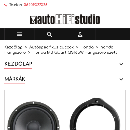
Telefon:
06209327326
×
×
×
Kívánságlistáim
Kívánságlista létrehozása
Bejelentkezés
add_circle_outline
Új lista létrehozása
Be kell jelentkezned a termékek kívánságlistába
Kívánságlista neve
történő mentéséhez.



Kezdőlap
Autóspecifikus cuccok
Honda
honda
Mégsem
Bejelentkezés
Hangszóró
Honda MB Quart QS165W hangszóró szett
Mégsem
Kívánságlista létrehozása
KEZDŐLAP
MÁRKÁK