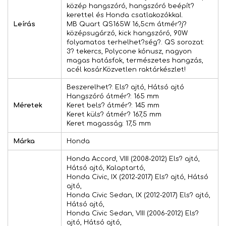
közép hangszóró, hangszóró beépít?
kerettel és Honda csatlakozókkal.
Leírás
MB Quart QS165W 16,5cm átmér?j?
középsugárzó, kick hangszóró, 90W
folyamatos terhelhet?ség?. QS sorozat:
3? tekercs, Polycone kónusz, nagyon
magas hatásfok, természetes hangzás,
acél kosár.Közvetlen raktárkészlet!
Beszerelhet?: Els? ajtó, Hátsó ajtó
Hangszóró átmér?: 165 mm
Méretek
Keret bels? átmér?: 145 mm
Keret küls? átmér? 167,5 mm
Keret magasság: 17,5 mm
Márka
Honda
Honda Accord, VIII (2008-2012) Els? ajtó,
Hátsó ajtó, Kalaptartó,
Honda Civic, IX (2012-2017) Els? ajtó, Hátsó
ajtó,
Honda Civic Sedan, IX (2012-2017) Els? ajtó,
Hátsó ajtó,
Honda Civic Sedan, VIII (2006-2012) Els?
ajtó, Hátsó ajtó,