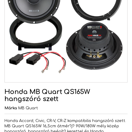
Honda MB Quart QS165W
hangszóró szett
Márka
MB Quart
Honda Accord, Civic, CR-V, CR-Z kompatibilis hangszóró szett.
MB Quart QS165W 16,5cm átmér?j? 90W/180W mély közép
hangszóró, hangszóró beépít? kerettel és Honda