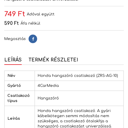
749 Ft
Adóval együtt
590 Ft
Áfa nélkül
Megosztás
Megosztás
LEÍRÁS
TERMÉK RÉSZLETEI
Név
Honda hangszóró csatlakozó (ZRS-AG-10)
Gyártó
4CarMedia
Csatlakozó
Hangszóró
típus
Honda hangszóró csatlakozó. A gyári
kábelkötegen semmi módosítás nem
Leírás
szükséges, a csatlakozó átalakítja a
hangszóró csatlakozást univerzálissá.