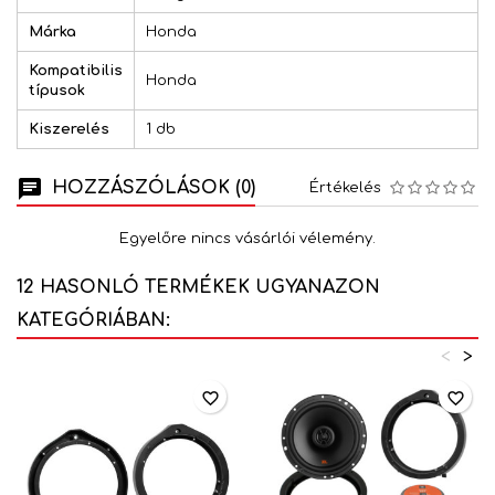
Márka
Honda
Kompatibilis
Honda
típusok
Kiszerelés
1 db
HOZZÁSZÓLÁSOK (0)
Értékelés
Egyelőre nincs vásárlói vélemény.
12 HASONLÓ TERMÉKEK UGYANAZON
KATEGÓRIÁBAN:
<
>
favorite_border
favorite_border