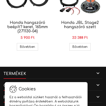
Honda hangszóró
Honda JBL Stage2
beépít? keret, 165mm
hangszóró szett
(271130-04)
5 900 Ft
33 388 Ft
Honda hangszóró beépít? keret, 165mm (271130-
Honda JBL S
Bővebben
Bővebben

TERMÉKEK

CÉGADATOK
Cookies

FIÓKOD
Ez a weboldal sütiket használ a felhasználói
élmény javítása érdekében. A weboldalunk
használatával Ön hozzájárul az összes süti