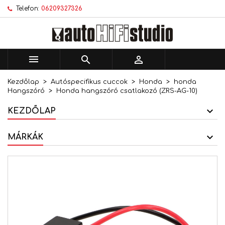
Telefon:
06209327326
×
×
×
Kívánságlistáim
Kívánságlista létrehozása
Bejelentkezés
add_circle_outline
Új lista létrehozása
Be kell jelentkezned a termékek kívánságlistába
Kívánságlista neve
történő mentéséhez.



Kezdőlap
Autóspecifikus cuccok
Honda
honda
Mégsem
Bejelentkezés
Hangszóró
Honda hangszóró csatlakozó (ZRS-AG-10)
Mégsem
Kívánságlista létrehozása
KEZDŐLAP
MÁRKÁK