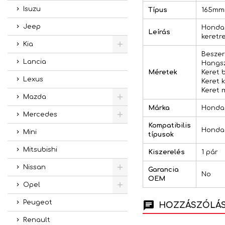
Isuzu
Típus
165mm
Jeep
Honda 
Leírás
keretr
Kia
Beszere
Lancia
Hangsz
Méretek
Keret 
Lexus
Keret 
Keret 
Mazda
Márka
Honda
Mercedes
Kompatibilis
Honda 
Mini
típusok
Mitsubishi
Kiszerelés
1 pár
Nissan
Garancia
No
OEM
Opel
Peugeot
HOZZÁSZÓLÁSO
Renault