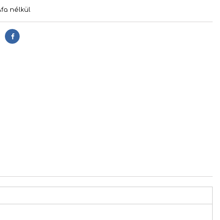
Áfa nélkül
Megosztás
s