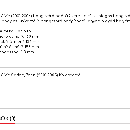
Civic (2001-2006) hangszóró beépít? keret, els?. Utólagos hangs
e hogy az univerzális hangszóró beépíthet? legyen a gyári helyére
lhet?: Els? ajtó
óró átmér?: 160 mm
bels? átmér?: 136 mm
küls? átmér? 158 mm
magasság: 6,3 mm
Civic Sedan, 7gen (2001-2005) Kalaptartó,
K (0)