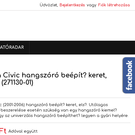
Üdvözlet,
Bejelentkezés
vagy
Fiók létrehozása
×
×
×
ATÓRADAR
s
a
Civic hangszóró beépít? keret,
(271130-01)
V
c (2001-2006) hangszóró beépít? keret, els?. Utólagos
 beszerelése esetén szükség van egy hangszóró kiemel?
gy az univerzális hangszóró beépíthet? legyen a gyári helyére.
Ft
Adóval együtt