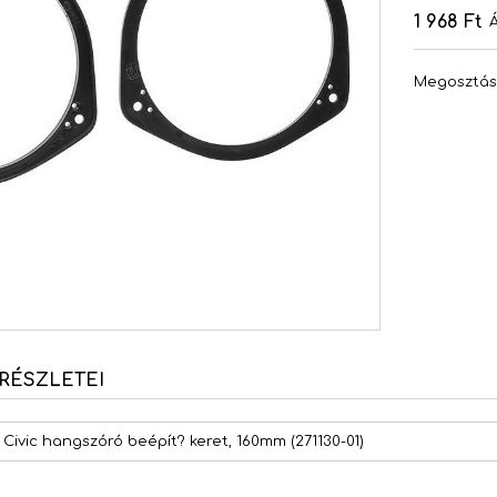
1 968 Ft
Megosztá
RÉSZLETEI
Civic hangszóró beépít? keret, 160mm (271130-01)