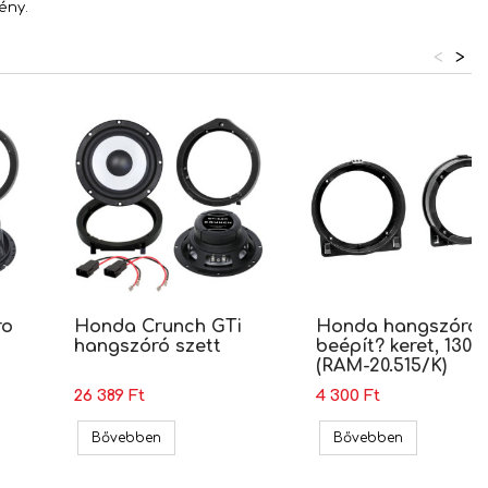
ény.
<
>
ro
Honda Crunch GTi
Honda hangszóró
hangszóró szett
beépít? keret, 130
(RAM-20.515/K)
26 389 Ft
4 300 Ft
nd Zero GZRK hangszóró szett
Honda Crunch GTi hangszóró szett
Honda hangs
Bővebben
Bővebben