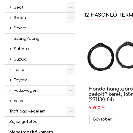
Seat
12 HASONLÓ TER
Skoda
Smart
SsangYoung
Subaru
Suzuki
Tesla
Toyota
Honda hangszóró
Volkswagen
beépít? keret, 16
(271130-04)
Volvo
5 900 Ft
Traffipax védelem
Honda hang
Bővebben
Zajszigetelés
Menetrögzítő kamera