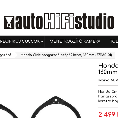
ívánságlistáim
ívánságlista létrehozása
ejelentkezés
Új lista létrehozása
 kell jelentkezned a termékek kívánságlistába történő
vánságlista neve
ntéséhez.
PECIFIKUS CUCCOK
MENETRÖGZÍTŐ KAMERA
TOL
Mégsem
Bejelentkezé
gszóró
Honda Civic hangszóró beépít? keret, 160mm (271130-01)
Mégsem
Kívánságlista létrehozás
Honda 
160mm 
Márka
AC
Honda Civi
hangszóró
keretre ho
2 499 