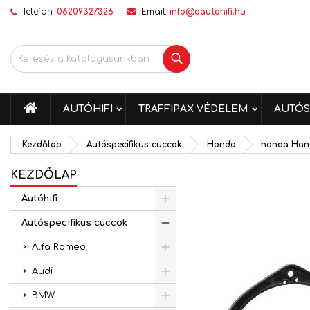
Telefon:
06209327326
Email:
info@qautohifi.hu
K
K
B
Keresés
add_circle_outline
Be
Kí
me
KEZDŐLAP
AUTÓHIFI
TRAFFIPAX VÉDELEM
AUTÓS
Kezdőlap
Autóspecifikus cuccok
Honda
honda Han
KEZDŐLAP
Autóhifi
Autóspecifikus cuccok
Alfa Romeo
Audi
BMW