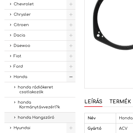
Chevrolet
Chrysler
Citroen
Dacia
Daewoo
Fiat
Ford
Honda
honda rádiókeret
csatlakozók
LEÍRÁS
TERMÉK 
honda
Kormánytávvezérl?k
honda Hangszóró
Név
Honda 
Hyundai
Gyártó
ACV