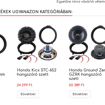
Egyelőre nincs vásárlói vélem
MÉKEK UGYANAZON KATEGÓRIÁBAN:
Honda Kicx STC-652
Honda Ground Ze
5mm
hangszóró szett
GZRK hangszóró
szett
24 299 Ft
50 389 Ft
szóró beépít? keret, 165mm (271130-04)
Honda Kicx STC-652 hangszóró szett
Honda Grou
Bővebben
Bővebben