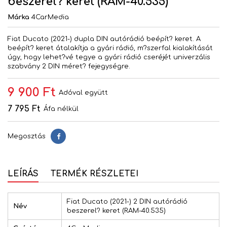
beszerel? keret (RAM-40.535)
Márka
4CarMedia
Fiat Ducato (2021-) dupla DIN autórádió beépít? keret. A
beépít? keret átalakítja a gyári rádió, m?szerfal kialakítását
úgy, hogy lehet?vé tegye a gyári rádió cseréjét univerzális
szabvány 2 DIN méret? fejegységre.
9 900 Ft
Adóval együtt
7 795 Ft
Áfa nélkül
Megosztás
Megosztás
LEÍRÁS
TERMÉK RÉSZLETEI
Fiat Ducato (2021-) 2 DIN autórádió
Név
beszerel? keret (RAM-40.535)