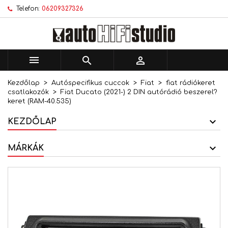
Telefon:
06209327326
×
×
×
Kívánságlistáim
Kívánságlista létrehozása
Bejelentkezés
add_circle_outline
Új lista létrehozása
Be kell jelentkezned a termékek kívánságlistába
Kívánságlista neve
történő mentéséhez.



Kezdőlap
Autóspecifikus cuccok
Fiat
fiat rádiókeret
Mégsem
Bejelentkezés
csatlakozók
Fiat Ducato (2021-) 2 DIN autórádió beszerel?
Mégsem
Kívánságlista létrehozása
keret (RAM-40.535)
KEZDŐLAP
MÁRKÁK