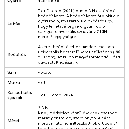
Gyártó
4CarMedia
Fiat Ducato (2021-) dupla DIN autórádió
beépít? keret. A beépít? keret átalakítja a
gyári rádió, m?szerfal kialakítását úgy,
Leírás
hogy lehet?vé tegye a gyári rádió
cseréjét univerzális szabvány 2 DIN
méret? fejegységre.
A keret beépítéséhez minden esetben
univerzális beszerel? keret szükséges (180
Beépítés
x 103mm), ez külön megvásárolandó! Lásd:
Javasolt Kiegészít?k!
Szín
Fekete
Márka
Fiat
Kompatibilis
Fiat Ducato (2021-)
típusok
2 DIN
Kínai, márkátlan készülékek sok esetben
méret pontatlan, szabványtól eltér?
Méret
méret miatt, nem illeszkednek a beépít?
keretbe. Ezzel kapcsolatos reklamációt