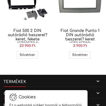
Fiat 500 2 DIN
Fiat Grande Punto 1
autórádió beszerel?
DIN autórádió
keret, fekete
beszerel? keret
(CT23FT34)
(CT24FT08)
23 900 Ft
3 900 Ft
Fiat 500 2 DIN autórádió beszerel? keret, fekete
Fiat Grande 
Bővebben
Bővebben

TERMÉKEK

CÉGADATOK
Cookies

FIÓKOD
Ez a weboldal sütiket használ a felhasználói