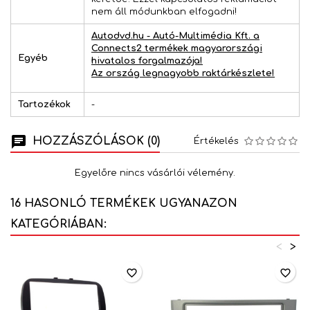
nem áll módunkban elfogadni!
Autodvd.hu - Autó-Multimédia Kft. a
Connects2 termékek magyarországi
Egyéb
hivatalos forgalmazója!
Az ország legnagyobb raktárkészlete!
Tartozékok
-
HOZZÁSZÓLÁSOK (0)
Értékelés
Egyelőre nincs vásárlói vélemény.
16 HASONLÓ TERMÉKEK UGYANAZON
KATEGÓRIÁBAN:
<
>
favorite_border
favorite_border