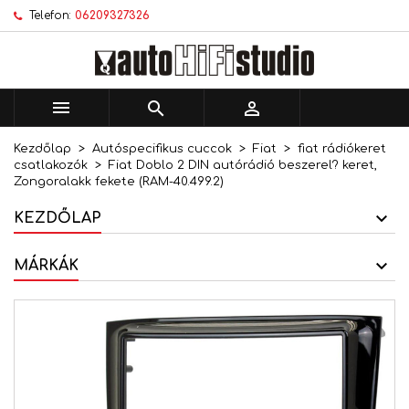
Telefon:
06209327326
×
×
×
Kívánságlistáim
Kívánságlista létrehozása
Bejelentkezés
add_circle_outline
Új lista létrehozása
Be kell jelentkezned a termékek kívánságlistába
Kívánságlista neve
történő mentéséhez.



Kezdőlap
Autóspecifikus cuccok
Fiat
fiat rádiókeret
Mégsem
Bejelentkezés
csatlakozók
Fiat Doblo 2 DIN autórádió beszerel? keret,
Mégsem
Kívánságlista létrehozása
Zongoralakk fekete (RAM-40.499.2)
KEZDŐLAP
MÁRKÁK