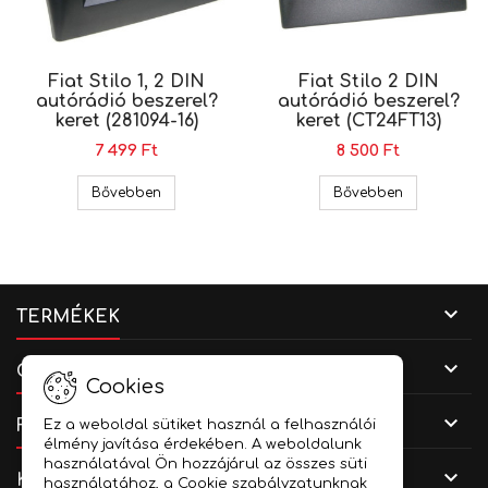
Fiat Stilo 1, 2 DIN
Fiat Stilo 2 DIN
autórádió beszerel?
autórádió beszerel?
keret (281094-16)
keret (CT24FT13)
7 499 Ft
8 500 Ft
Fiat Stilo 1, 2 DIN autórádió beszerel? keret (281
Fiat Stilo 2
Bővebben
Bővebben

TERMÉKEK

CÉGADATOK
Cookies

FIÓKOD
Ez a weboldal sütiket használ a felhasználói
élmény javítása érdekében. A weboldalunk
használatával Ön hozzájárul az összes süti

KAPCSOLAT
használatához, a Cookie szabályzatunknak