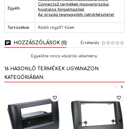
Connects2 termékek magyarországi
Egyéb
hivatalos forgalmazója!
Az ország legnagyobb raktárkészlete!
Tartozékok
Rádió rögzít? fülek
HOZZÁSZÓLÁSOK (0)
Értékelés
Egyelőre nincs vásárlói vélemény.
16 HASONLÓ TERMÉKEK UGYANAZON
KATEGÓRIÁBAN:
<
>
favorite_border
favorite_border