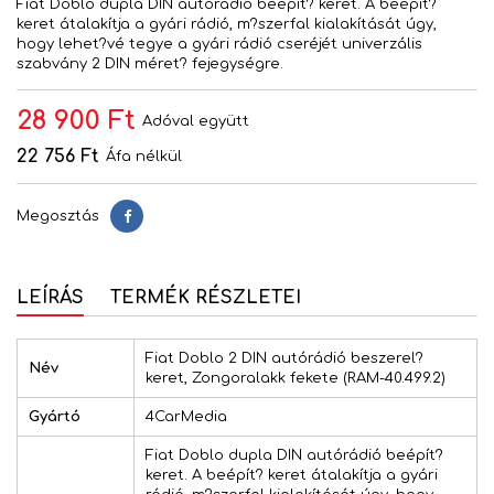
Fiat Doblo dupla DIN autórádió beépít? keret. A beépít?
keret átalakítja a gyári rádió, m?szerfal kialakítását úgy,
hogy lehet?vé tegye a gyári rádió cseréjét univerzális
szabvány 2 DIN méret? fejegységre.
28 900 Ft
Adóval együtt
22 756 Ft
Áfa nélkül
Megosztás
Megosztás
LEÍRÁS
TERMÉK RÉSZLETEI
Fiat Doblo 2 DIN autórádió beszerel?
Név
keret, Zongoralakk fekete (RAM-40.499.2)
Gyártó
4CarMedia
Fiat Doblo dupla DIN autórádió beépít?
keret. A beépít? keret átalakítja a gyári