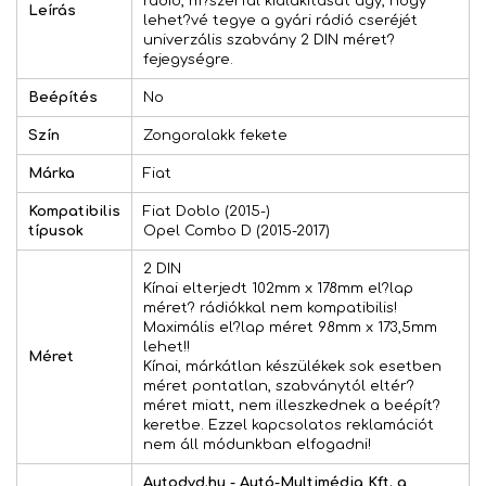
rádió, m?szerfal kialakítását úgy, hogy
Leírás
lehet?vé tegye a gyári rádió cseréjét
univerzális szabvány 2 DIN méret?
fejegységre.
Beépítés
No
Szín
Zongoralakk fekete
Márka
Fiat
Kompatibilis
Fiat Doblo (2015-)
típusok
Opel Combo D (2015-2017)
2 DIN
Kínai elterjedt 102mm x 178mm el?lap
méret? rádiókkal nem kompatibilis!
Maximális el?lap méret 98mm x 173,5mm
lehet!!
Méret
Kínai, márkátlan készülékek sok esetben
méret pontatlan, szabványtól eltér?
méret miatt, nem illeszkednek a beépít?
keretbe. Ezzel kapcsolatos reklamációt
nem áll módunkban elfogadni!
Autodvd.hu - Autó-Multimédia Kft. a