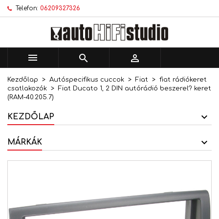
Telefon:
06209327326
×
×
×
Kívánságlistáim
Kívánságlista létrehozása
Bejelentkezés
add_circle_outline
Új lista létrehozása
Be kell jelentkezned a termékek kívánságlistába
Kívánságlista neve
történő mentéséhez.



Kezdőlap
Autóspecifikus cuccok
Fiat
fiat rádiókeret
Mégsem
Bejelentkezés
csatlakozók
Fiat Ducato 1, 2 DIN autórádió beszerel? keret
Mégsem
Kívánságlista létrehozása
(RAM-40.205.7)
KEZDŐLAP
MÁRKÁK