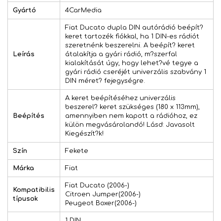
Gyártó
4CarMedia
Fiat Ducato dupla DIN autórádió beépít?
keret tartozék fiókkal, ha 1 DIN-es rádiót
szeretnénk beszerelni. A beépít? keret
Leírás
átalakítja a gyári rádió, m?szerfal
kialakítását úgy, hogy lehet?vé tegye a
gyári rádió cseréjét univerzális szabvány 1
DIN méret? fejegységre.
A keret beépítéséhez univerzális
beszerel? keret szükséges (180 x 113mm),
Beépítés
amennyiben nem kapott a rádióhoz, ez
külön megvásárolandó! Lásd: Javasolt
Kiegészít?k!
Szín
Fekete
Márka
Fiat
Fiat Ducato (2006-)
Kompatibilis
Citroen Jumper(2006-)
típusok
Peugeot Boxer(2006-)
1 DIN