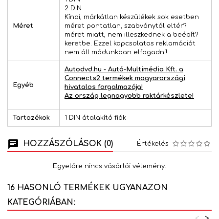
2 DIN
Kínai, márkátlan készülékek sok esetben
Méret
méret pontatlan, szabványtól eltér?
méret miatt, nem illeszkednek a beépít?
keretbe. Ezzel kapcsolatos reklamációt
nem áll módunkban elfogadni!
Autodvd.hu - Autó-Multimédia Kft. a
Connects2 termékek magyarországi
Egyéb
hivatalos forgalmazója!
Az ország legnagyobb raktárkészlete!
Tartozékok
1 DIN átalakító fiók
HOZZÁSZÓLÁSOK (0)
Értékelés
Egyelőre nincs vásárlói vélemény.
16 HASONLÓ TERMÉKEK UGYANAZON
KATEGÓRIÁBAN:
<
>