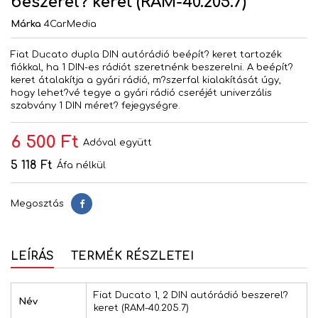
beszerel? keret (RAM-40.205.7)
Márka
4CarMedia
Fiat Ducato dupla DIN autórádió beépít? keret tartozék
fiókkal, ha 1 DIN-es rádiót szeretnénk beszerelni. A beépít?
keret átalakítja a gyári rádió, m?szerfal kialakítását úgy,
hogy lehet?vé tegye a gyári rádió cseréjét univerzális
szabvány 1 DIN méret? fejegységre.
6 500 Ft
Adóval együtt
5 118 Ft
Áfa nélkül
Megosztás
Megosztás
LEÍRÁS
TERMÉK RÉSZLETEI
Fiat Ducato 1, 2 DIN autórádió beszerel?
Név
keret (RAM-40.205.7)