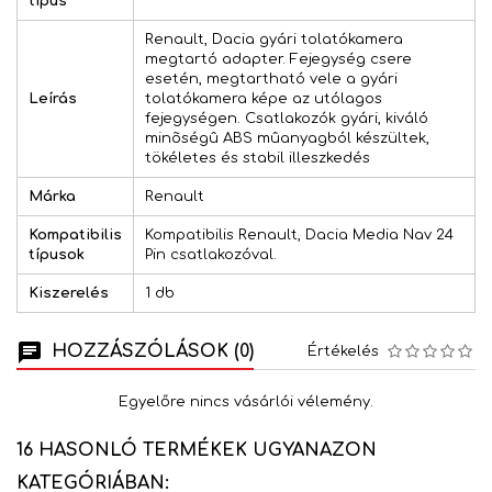
típus
Renault, Dacia gyári tolatókamera
megtartó adapter. Fejegység csere
esetén, megtartható vele a gyári
Leírás
tolatókamera képe az utólagos
fejegységen. Csatlakozók gyári, kiváló
minõségû ABS mûanyagból készültek,
tökéletes és stabil illeszkedés
Márka
Renault
Kompatibilis
Kompatibilis Renault, Dacia Media Nav 24
típusok
Pin csatlakozóval.
Kiszerelés
1 db
HOZZÁSZÓLÁSOK (0)
Értékelés
Egyelőre nincs vásárlói vélemény.
16 HASONLÓ TERMÉKEK UGYANAZON
KATEGÓRIÁBAN: