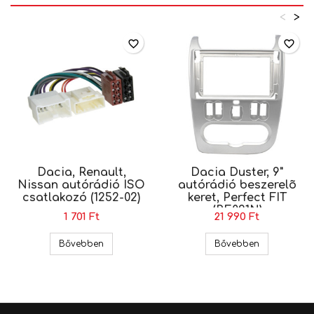
<
>
favorite_border
favorite_border
Dacia, Renault,
Dacia Duster, 9"
Nissan autórádió ISO
autórádió beszerelõ
csatlakozó (1252-02)
keret, Perfect FIT
(RE021N)
1 701 Ft
21 990 Ft
Dacia, Renault, Nissan autórádió ISO csatlakoz
Dacia Duster,
Bővebben
Bővebben