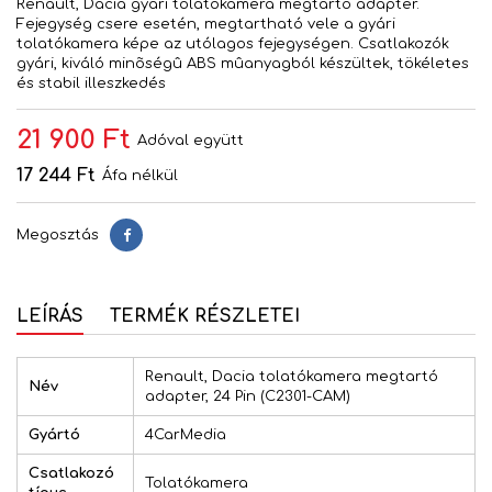
Renault, Dacia gyári tolatókamera megtartó adapter.
Fejegység csere esetén, megtartható vele a gyári
tolatókamera képe az utólagos fejegységen. Csatlakozók
gyári, kiváló minõségû ABS mûanyagból készültek, tökéletes
és stabil illeszkedés
21 900 Ft
Adóval együtt
17 244 Ft
Áfa nélkül
Megosztás
Megosztás
LEÍRÁS
TERMÉK RÉSZLETEI
Renault, Dacia tolatókamera megtartó
Név
adapter, 24 Pin (C2301-CAM)
Gyártó
4CarMedia
Csatlakozó
Tolatókamera