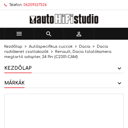
Telefon:
06209327326
×
×
×
Kívánságlistáim
Kívánságlista létrehozása
Bejelentkezés
add_circle_outline
Új lista létrehozása
Be kell jelentkezned a termékek kívánságlistába
Kívánságlista neve
történő mentéséhez.



Kezdőlap
Autóspecifikus cuccok
Dacia
Dacia
Mégsem
Bejelentkezés
radiókeret csatlakozók
Renault, Dacia tolatókamera
Mégsem
Kívánságlista létrehozása
megtartó adapter, 24 Pin (C2301-CAM)
KEZDŐLAP
MÁRKÁK