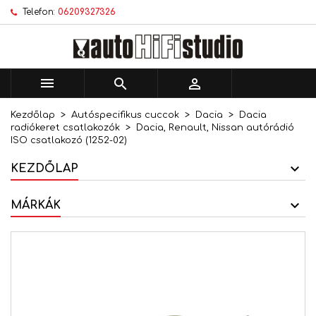
Telefon:
06209327326
×
×
×
Kívánságlistáim
Kívánságlista létrehozása
Bejelentkezés
add_circle_outline
Új lista létrehozása
Be kell jelentkezned a termékek kívánságlistába
Kívánságlista neve
történő mentéséhez.



Kezdőlap
Autóspecifikus cuccok
Dacia
Dacia
Mégsem
Bejelentkezés
radiókeret csatlakozók
Dacia, Renault, Nissan autórádió
Mégsem
Kívánságlista létrehozása
ISO csatlakozó (1252-02)
KEZDŐLAP
MÁRKÁK