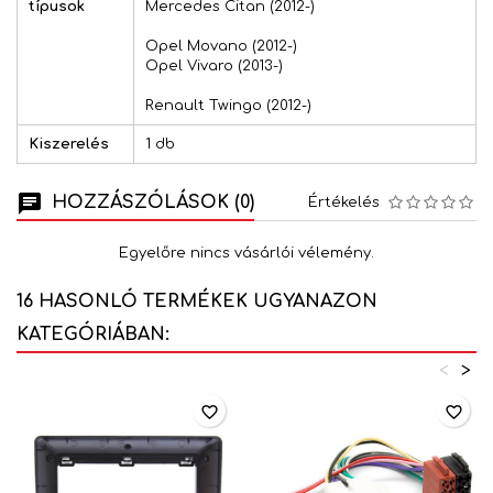
típusok
Mercedes Citan (2012-)
Opel Movano (2012-)
Opel Vivaro (2013-)
Renault Twingo (2012-)
Kiszerelés
1 db
HOZZÁSZÓLÁSOK (0)
Értékelés
Egyelőre nincs vásárlói vélemény.
16 HASONLÓ TERMÉKEK UGYANAZON
KATEGÓRIÁBAN:
<
>
favorite_border
favorite_border