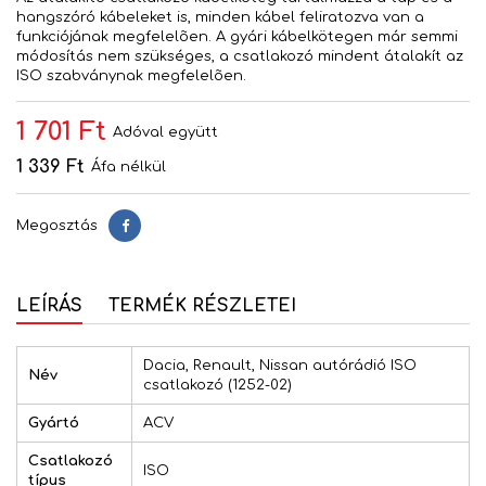
hangszóró kábeleket is, minden kábel feliratozva van a
funkciójának megfelelõen. A gyári kábelkötegen már semmi
módosítás nem szükséges, a csatlakozó mindent átalakít az
ISO szabványnak megfelelõen.
1 701 Ft
Adóval együtt
1 339 Ft
Áfa nélkül
Megosztás
Megosztás
LEÍRÁS
TERMÉK RÉSZLETEI
Dacia, Renault, Nissan autórádió ISO
Név
csatlakozó (1252-02)
Gyártó
ACV
Csatlakozó
ISO
típus