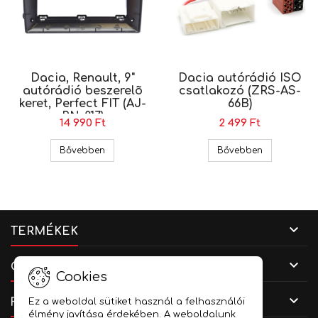
Dacia, Renault, 9"
Dacia autórádió ISO
autórádió beszerelõ
csatlakozó (ZRS-AS-
keret, Perfect FIT (AJ-
66B)
RN-017)
14 990 Ft
2 499 Ft
Dacia, Renault, 9" autórádió beszerelõ keret, Perf
Dacia autór
Bővebben
Bővebben

TERMÉKEK

CÉGADATOK
Cookies

FIÓKOD
Ez a weboldal sütiket használ a felhasználói
élmény javítása érdekében. A weboldalunk