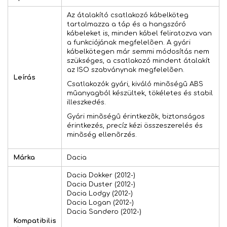
Az átalakító csatlakozó kábelköteg
tartalmazza a táp és a hangszóró
kábeleket is, minden kábel feliratozva van
a funkciójának megfelelõen. A gyári
kábelkötegen már semmi módosítás nem
szükséges, a csatlakozó mindent átalakít
az ISO szabványnak megfelelõen.
Leírás
Csatlakozók gyári, kiváló minõségû ABS
mûanyagból készültek, tökéletes és stabil
illeszkedés.
Gyári minõségû érintkezõk, biztonságos
érintkezés, precíz kézi összeszerelés és
minõség ellenõrzés.
Márka
Dacia
Dacia Dokker (2012-)
Dacia Duster (2012-)
Dacia Lodgy (2012-)
Dacia Logan (2012-)
Dacia Sandero (2012-)
Kompatibilis