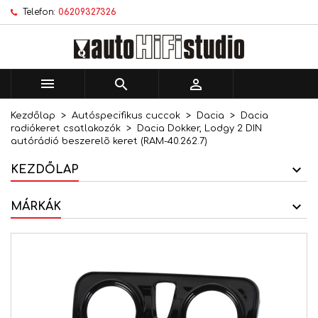
Telefon:
06209327326
×
×
×
Kívánságlistáim
Kívánságlista létrehozása
Bejelentkezés
add_circle_outline
Új lista létrehozása
Be kell jelentkezned a termékek kívánságlistába
Kívánságlista neve
történő mentéséhez.



Kezdőlap
Autóspecifikus cuccok
Dacia
Dacia
Mégsem
Bejelentkezés
radiókeret csatlakozók
Dacia Dokker, Lodgy 2 DIN
Mégsem
Kívánságlista létrehozása
autórádió beszerelõ keret (RAM-40.262.7)
KEZDŐLAP
MÁRKÁK