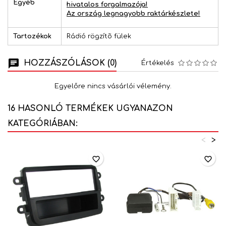
Egyéb
hivatalos forgalmazója!
Az ország legnagyobb raktárkészlete!
Tartozékok
Rádió rögzítõ fülek
HOZZÁSZÓLÁSOK (0)
Értékelés
Egyelőre nincs vásárlói vélemény.
16 HASONLÓ TERMÉKEK UGYANAZON
KATEGÓRIÁBAN:
<
>
favorite_border
favorite_border