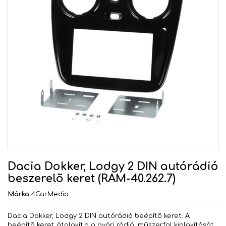
Dacia Dokker, Lodgy 2 DIN autórádió
beszerelõ keret (RAM-40.262.7)
Márka
4CarMedia
Dacia Dokker, Lodgy 2 DIN autórádió beépítõ keret. A
beépítõ keret átalakítja a gyári rádió, mûszerfal kialakítását