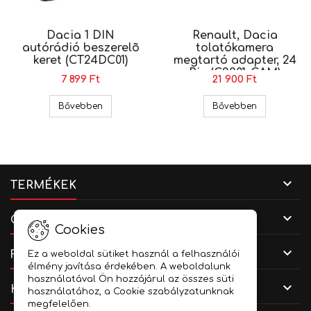
Dacia 1 DIN
Renault, Dacia
autórádió beszerelõ
tolatókamera
keret (CT24DC01)
megtartó adapter, 24
Pin (C2301-CAM)
7 899 Ft
21 900 Ft
Dacia 1 DIN autórádió beszerelõ keret (CT24DC0
Renault, Da
Bővebben
Bővebben

TERMÉKEK

CÉGADATOK
Cookies

FIÓKOD
Ez a weboldal sütiket használ a felhasználói
élmény javítása érdekében. A weboldalunk
használatával Ön hozzájárul az összes süti

KAPCSOLAT
használatához, a Cookie szabályzatunknak
megfelelően.