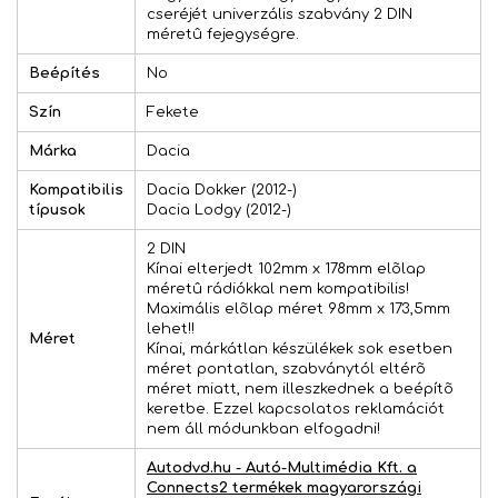
cseréjét univerzális szabvány 2 DIN
méretû fejegységre.
Beépítés
No
Szín
Fekete
Márka
Dacia
Kompatibilis
Dacia Dokker (2012-)
típusok
Dacia Lodgy (2012-)
2 DIN
Kínai elterjedt 102mm x 178mm elõlap
méretû rádiókkal nem kompatibilis!
Maximális elõlap méret 98mm x 173,5mm
lehet!!
Méret
Kínai, márkátlan készülékek sok esetben
méret pontatlan, szabványtól eltérõ
méret miatt, nem illeszkednek a beépítõ
keretbe. Ezzel kapcsolatos reklamációt
nem áll módunkban elfogadni!
Autodvd.hu - Autó-Multimédia Kft. a
Connects2 termékek magyarországi