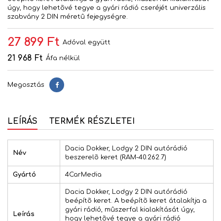
úgy, hogy lehetõvé tegye a gyári rádió cseréjét univerzális
szabvány 2 DIN méretû fejegységre.
27 899 Ft
Adóval együtt
21 968 Ft
Áfa nélkül
Megosztás
Megosztás
LEÍRÁS
TERMÉK RÉSZLETEI
Dacia Dokker, Lodgy 2 DIN autórádió
Név
beszerelõ keret (RAM-40.262.7)
Gyártó
4CarMedia
Dacia Dokker, Lodgy 2 DIN autórádió
beépítõ keret. A beépítõ keret átalakítja a
gyári rádió, mûszerfal kialakítását úgy,
Leírás
hogy lehetõvé tegye a gyári rádió