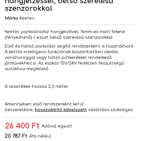
hangjelzéssel, belső szerelésű
szenzorokkal
Márka
Keetec
Keetec parkolóradar hangjelzővel, 16mm-es matt fekete
(fényezhető) / ezüst belső szerelésű szenzorokkal.
Első és hátsó parkolást segítő rendszerként is használható.
A kettős intelligens funkciónak köszönhetően ideális
vonóhoroggal vagy hátsó pótkerékkel rendelkező
járművekhez is. Az eszköz 12V/24V fedélzeti feszültségű
autókhoz megfelelő.
A vezetékek hossza 2,3 méter.
Amennyiben első rendszerként kerül
beszerelésre,
hosszabbító kábelszett
vásárlása szükséges.
26 400 Ft
Adóval együtt
20 787 Ft
Áfa nélkül