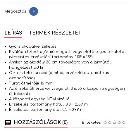
Megosztás
Megosztás
LEÍRÁS
TERMÉK RÉSZLETEI
Gyors akadályérzékelés
Kiválóan lefedi a jármű mögötti vagy előtti teljes területet
(vízszintes érzékelési tartomány: 110° ± 15°)
Amikor az akadály 30 cm távolságra van a járműtől,
hangjelzést ad ki
Öntesztelő funkció (a hibás érzékelő automatikus
azonosítása)
Furat átmérője 16 mm
Az érzékelők érzékenysége állítható a központi egységen
(2 fokozat)
A központi egység NEM vízálló
Érzékelési tartomány hátul: 0,3 ~ 2,59 m
Érzékelési tartomány elöl: 0,3 ~ 0,99 m
HOZZÁSZÓLÁSOK (0)
Értékelés