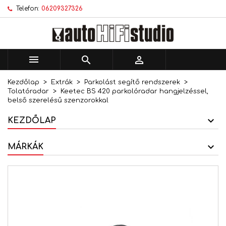
Telefon:
06209327326
×
×
×
Kívánságlistáim
Kívánságlista létrehozása
Bejelentkezés
add_circle_outline
Új lista létrehozása
Be kell jelentkezned a termékek kívánságlistába
Kívánságlista neve
történő mentéséhez.



Kezdőlap
Extrák
Parkolást segítő rendszerek
Mégsem
Bejelentkezés
Tolatóradar
Keetec BS 420 parkolóradar hangjelzéssel,
Mégsem
Kívánságlista létrehozása
belső szerelésű szenzorokkal
KEZDŐLAP
MÁRKÁK