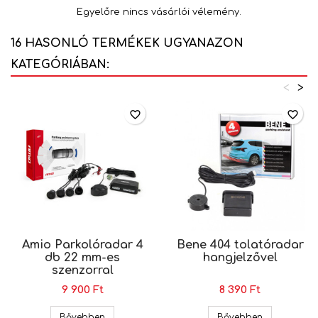
Egyelőre nincs vásárlói vélemény.
16 HASONLÓ TERMÉKEK UGYANAZON
KATEGÓRIÁBAN:
<
>
favorite_border
favorite_border
Amio Parkolóradar 4
Bene 404 tolatóradar
db 22 mm-es
hangjelzővel
szenzorral
9 900 Ft
8 390 Ft
Amio Parkolóradar 4 db 22 mm-es szenzorral
Bene 404 to
Bővebben
Bővebben