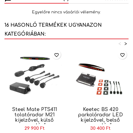
Egyelőre nincs vásárlói vélemény.
16 HASONLÓ TERMÉKEK UGYANAZON
KATEGÓRIÁBAN:
<
>
favorite_border
favorite_border
Steel Mate PTS411
Keetec BS 420
tolatóradar M21
parkolóradar LED
kijelzővel, külső
kijelzővel, belső
szerelésű
szerelésű
29 900 Ft
30 400 Ft
szenzorokkal
szenzorokkal