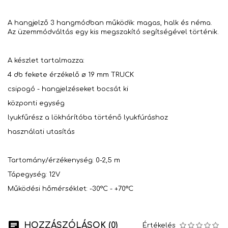
A hangjelző 3 hangmódban működik: magas, halk és néma.
Az üzemmódváltás egy kis megszakító segítségével történik.
A készlet tartalmazza:
4 db fekete érzékelő ø 19 mm TRUCK
csipogó - hangjelzéseket bocsát ki
központi egység
lyukfűrész a lökhárítóba történő lyukfúráshoz
használati utasítás
Tartomány/érzékenység: 0-2,5 m
Tápegység: 12V
Működési hőmérséklet: -30°C - +70°C
HOZZÁSZÓLÁSOK (0)
Értékelés