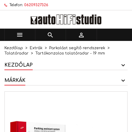
Telefon:
06209327326
×
×
×
Kívánságlistáim
Kívánságlista létrehozása
Bejelentkezés
add_circle_outline
Új lista létrehozása
Be kell jelentkezned a termékek kívánságlistába
Kívánságlista neve
történő mentéséhez.



Kezdőlap
Extrák
Parkolást segítő rendszerek
Mégsem
Bejelentkezés
Tolatóradar
Tartókonzolos tolatóradar - 19 mm
Mégsem
Kívánságlista létrehozása
KEZDŐLAP
MÁRKÁK