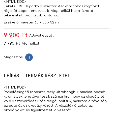
<!HTML KOD>
Fekete TRUCK parkoló szenzor. A lökhárítóhoz rögzített
rögzítőtalppal rendelkezik. Alap nélkül használható
lekerekített profilú lökhárítóhoz.
Érzékelő méretei: 63 x 30 x 32 mm
9 900 Ft
Adóval együtt
7 795 Ft
Áfa nélkül
Megosztás
Megosztás
LEÍRÁS
TERMÉK RÉSZLETEI
<!HTML KOD>
Parkolássegítő rendszer, mely ultrahanghullámokat bocsát
ki, amelyek lehetővé teszik számunkra, hogy az akadályról
való visszaverődés után megállapítsuk, mekkora a távolság
az autó és az akadály között. A készülék érzékeli az
akadályokat és figyelmezteti a vezetőt.