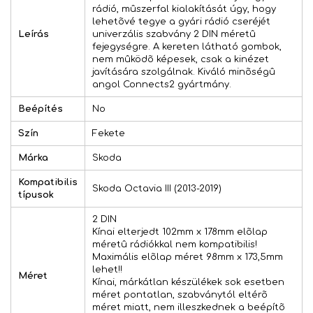
rádió, mûszerfal kialakítását úgy, hogy
lehetõvé tegye a gyári rádió cseréjét
Leírás
univerzális szabvány 2 DIN méretû
fejegységre. A kereten látható gombok,
nem mûködõ képesek, csak a kinézet
javítására szolgálnak. Kiváló minõségû
angol Connects2 gyártmány.
Beépítés
No
Szín
Fekete
Márka
Skoda
Kompatibilis
Skoda Octavia III (2013-2019)
típusok
2 DIN
Kínai elterjedt 102mm x 178mm elõlap
méretû rádiókkal nem kompatibilis!
Maximális elõlap méret 98mm x 173,5mm
lehet!!
Méret
Kínai, márkátlan készülékek sok esetben
méret pontatlan, szabványtól eltérõ
méret miatt, nem illeszkednek a beépítõ