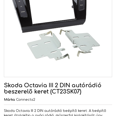
Skoda Octavia III 2 DIN autórádió
beszerelõ keret (CT23SK07)
Márka
Connects2
Skoda Octavia III 2 DIN autórádió beépítõ keret. A beépítõ
keret átalakítja a gyári rádió, mûszerfal kialakítását úgy,