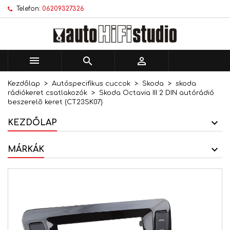
Telefon:
06209327326
×
×
×
Kívánságlistáim
Kívánságlista létrehozása
Bejelentkezés
add_circle_outline
Új lista létrehozása
Be kell jelentkezned a termékek kívánságlistába
Kívánságlista neve
történő mentéséhez.



Kezdőlap
Autóspecifikus cuccok
Skoda
skoda
Mégsem
Bejelentkezés
rádiókeret csatlakozók
Skoda Octavia III 2 DIN autórádió
Mégsem
Kívánságlista létrehozása
beszerelõ keret (CT23SK07)
KEZDŐLAP
MÁRKÁK