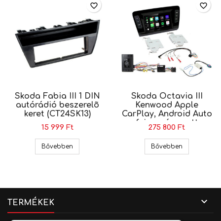
favorite_border
favorite_border
Skoda Fabia III 1 DIN
Skoda Octavia III
autórádió beszerelõ
Kenwood Apple
keret (CT24SK13)
CarPlay, Android Auto
fejegység szett
15 999 Ft
275 800 Ft
Skoda Fabia III 1 DIN autórádió beszerelõ keret
Skoda Octavi
Bővebben
Bővebben

TERMÉKEK