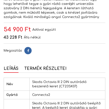
hogy lehetõvé tegye a gyári rádió cseréjét univerzális
szabvány 2 DIN méretû fejegységre. A kereten látható
gombok, nem mûködõ képesek, csak a kinézet javítására
szolgálnak. Kiváló minõségû angol Connects2 gyártmány.
54 900 Ft
Adóval együtt
43 228 Ft
Áfa nélkül
Megosztás
Megosztás
LEÍRÁS
TERMÉK RÉSZLETEI
Skoda Octavia III 2 DIN autórádió
Név
beszerelõ keret (CT23SK07)
Gyártó
Connects2
Skoda Octavia III 2 DIN autórádió beépítõ
keret. A beépítõ keret átalakítja a gyári