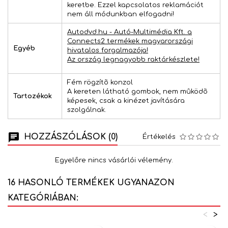
keretbe. Ezzel kapcsolatos reklamációt
nem áll módunkban elfogadni!
Autodvd.hu - Autó-Multimédia Kft. a
Connects2 termékek magyarországi
Egyéb
hivatalos forgalmazója!
Az ország legnagyobb raktárkészlete!
Fém rögzítõ konzol
A kereten látható gombok, nem mûködõ
Tartozékok
képesek, csak a kinézet javítására
szolgálnak.
HOZZÁSZÓLÁSOK (0)
Értékelés
Egyelőre nincs vásárlói vélemény.
16 HASONLÓ TERMÉKEK UGYANAZON
KATEGÓRIÁBAN:
<
>