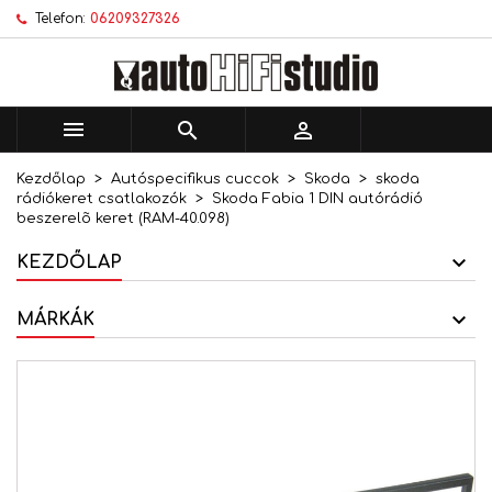
Telefon:
06209327326
×
×
×
Kívánságlistáim
Kívánságlista létrehozása
Bejelentkezés
add_circle_outline
Új lista létrehozása
Be kell jelentkezned a termékek kívánságlistába
Kívánságlista neve
történő mentéséhez.



Kezdőlap
Autóspecifikus cuccok
Skoda
skoda
Mégsem
Bejelentkezés
rádiókeret csatlakozók
Skoda Fabia 1 DIN autórádió
Mégsem
Kívánságlista létrehozása
beszerelõ keret (RAM-40.098)
KEZDŐLAP
MÁRKÁK