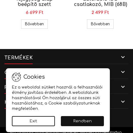
beépítõ szett
csatlakozó, MIB (68B)
6 699 Ft
2 499 Ft
Skoda Fabia I 2 DIN fejegység alap beépítõ sze
Volkswagen 
Bővebben
Bővebben

TERMÉKEK

CÉGADATOK
Cookies

FIÓKOD
Ez a weboldal sütiket használ a felhasználói
élmény javítása érdekében. A weboldalunk
használatával Ön hozzájárul az összes süti

KAPCSOLAT
használatához, a Cookie szabályzatunknak
megfelelően.
Facebook
YouTube
Instagram
Exit
Rendben
© Copyright 2026 Autóhifi Debrecen. Minden jog fenntartva.