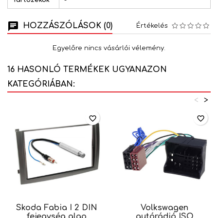
Tartozékok
-
HOZZÁSZÓLÁSOK (0)
Értékelés
Egyelőre nincs vásárlói vélemény.
16 HASONLÓ TERMÉKEK UGYANAZON
KATEGÓRIÁBAN:
<
>
favorite_border
favorite_border
Skoda Fabia I 2 DIN
Volkswagen
fejegység alap
autórádió ISO