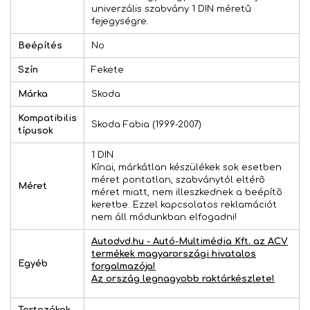
univerzális szabvány 1 DIN méretû
fejegységre.
Beépítés
No
Szín
Fekete
Márka
Skoda
Kompatibilis
Skoda Fabia (1999-2007)
típusok
1 DIN
Kínai, márkátlan készülékek sok esetben
méret pontatlan, szabványtól eltérõ
Méret
méret miatt, nem illeszkednek a beépítõ
keretbe. Ezzel kapcsolatos reklamációt
nem áll módunkban elfogadni!
Autodvd.hu - Autó-Multimédia Kft. az ACV
termékek magyarországi hivatalos
Egyéb
forgalmazója!
Az ország legnagyobb raktárkészlete!