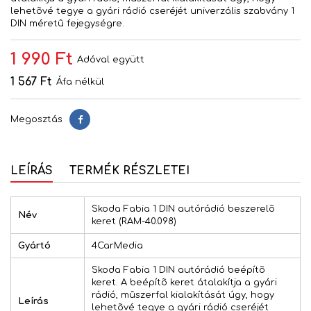
lehetõvé tegye a gyári rádió cseréjét univerzális szabvány 1
DIN méretû fejegységre.
1 990 Ft
Adóval együtt
1 567 Ft
Áfa nélkül
Megosztás
Megosztás
LEÍRÁS
TERMÉK RÉSZLETEI
Skoda Fabia 1 DIN autórádió beszerelõ
Név
keret (RAM-40.098)
Gyártó
4CarMedia
Skoda Fabia 1 DIN autórádió beépítõ
keret. A beépítõ keret átalakítja a gyári
rádió, mûszerfal kialakítását úgy, hogy
Leírás
lehetõvé tegye a gyári rádió cseréjét