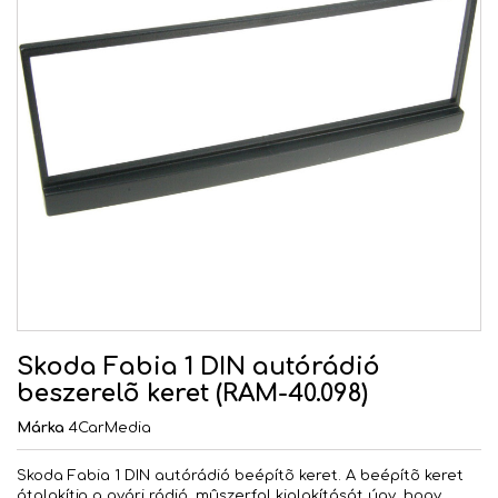
Skoda Fabia 1 DIN autórádió
beszerelõ keret (RAM-40.098)
Márka
4CarMedia
Skoda Fabia 1 DIN autórádió beépítõ keret. A beépítõ keret
átalakítja a gyári rádió, mûszerfal kialakítását úgy, hogy