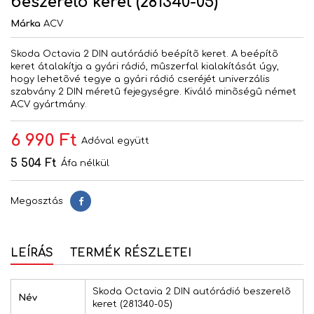
beszerelõ keret (281340-05)
Márka
ACV
Skoda Octavia 2 DIN autórádió beépítõ keret. A beépítõ
keret átalakítja a gyári rádió, mûszerfal kialakítását úgy,
hogy lehetõvé tegye a gyári rádió cseréjét univerzális
szabvány 2 DIN méretû fejegységre. Kiváló minõségû német
ACV gyártmány.
6 990 Ft
Adóval együtt
5 504 Ft
Áfa nélkül
Megosztás
Megosztás
LEÍRÁS
TERMÉK RÉSZLETEI
Skoda Octavia 2 DIN autórádió beszerelõ
Név
keret (281340-05)