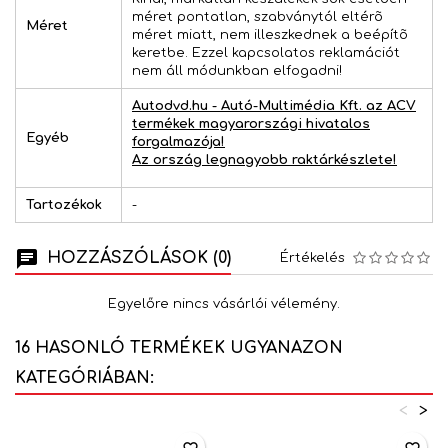
méret pontatlan, szabványtól eltérõ
Méret
méret miatt, nem illeszkednek a beépítõ
keretbe. Ezzel kapcsolatos reklamációt
nem áll módunkban elfogadni!
Autodvd.hu - Autó-Multimédia Kft. az ACV
termékek magyarországi hivatalos
Egyéb
forgalmazója!
Az ország legnagyobb raktárkészlete!
Tartozékok
-
HOZZÁSZÓLÁSOK (0)
Értékelés
Egyelőre nincs vásárlói vélemény.
16 HASONLÓ TERMÉKEK UGYANAZON
KATEGÓRIÁBAN:
<
>