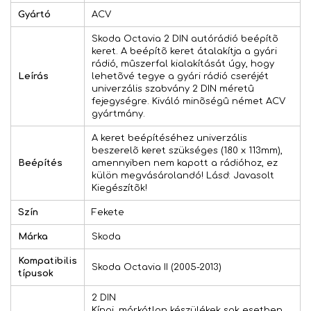
Gyártó
ACV
Skoda Octavia 2 DIN autórádió beépítõ
keret. A beépítõ keret átalakítja a gyári
rádió, mûszerfal kialakítását úgy, hogy
Leírás
lehetõvé tegye a gyári rádió cseréjét
univerzális szabvány 2 DIN méretû
fejegységre. Kiváló minõségû német ACV
gyártmány.
A keret beépítéséhez univerzális
beszerelõ keret szükséges (180 x 113mm),
Beépítés
amennyiben nem kapott a rádióhoz, ez
külön megvásárolandó! Lásd: Javasolt
Kiegészítõk!
Szín
Fekete
Márka
Skoda
Kompatibilis
Skoda Octavia II (2005-2013)
típusok
2 DIN
Kínai, márkátlan készülékek sok esetben