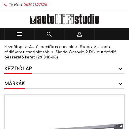
Telefon:
06209327326
×
×
×
Kívánságlistáim
Kívánságlista létrehozása
Bejelentkezés
add_circle_outline
Új lista létrehozása
Be kell jelentkezned a termékek kívánságlistába
Kívánságlista neve
történő mentéséhez.



Kezdőlap
Autóspecifikus cuccok
Skoda
skoda
Mégsem
Bejelentkezés
rádiókeret csatlakozók
Skoda Octavia 2 DIN autórádió
Mégsem
Kívánságlista létrehozása
beszerelõ keret (281340-05)
KEZDŐLAP
MÁRKÁK