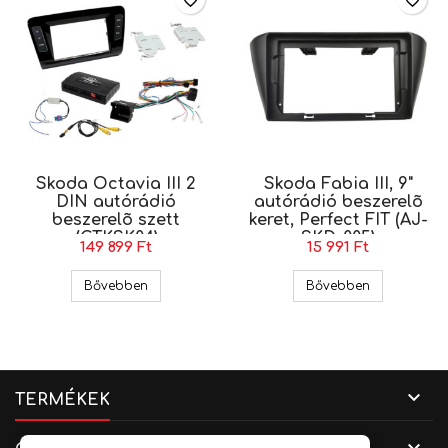
favorite_border
favorite_border
Skoda Octavia III 2
Skoda Fabia III, 9"
DIN autórádió
autórádió beszerelõ
beszerelõ szett
keret, Perfect FIT (AJ-
(CTKSK04)
SKD-005)
149 899 Ft
15 991 Ft
Skoda Octavia III 2 DIN autórádió beszerelõ sz
Skoda Fabia I
Bővebben
Bővebben

TERMÉKEK