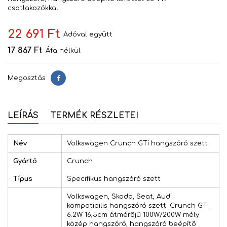
csatlakozókkal.
22 691 Ft
Adóval együtt
17 867 Ft
Áfa nélkül
Megosztás
Megosztás
LEÍRÁS
TERMÉK RÉSZLETEI
Név
Volkswagen Crunch GTi hangszóró szett
Gyártó
Crunch
Típus
Specifikus hangszóró szett
Volkswagen, Skoda, Seat, Audi
kompatibilis hangszóró szett. Crunch GTi
6.2W 16,5cm átmérõjû 100W/200W mély
közép hangszóró, hangszóró beépítõ