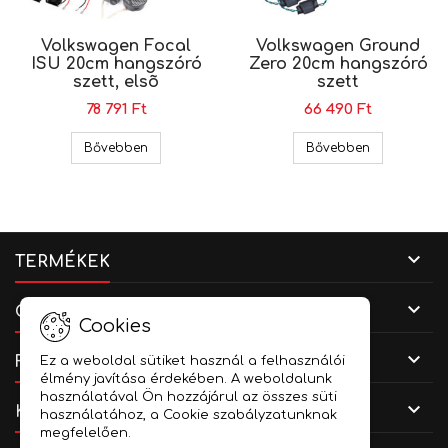
Volkswagen Focal
Volkswagen Ground
ISU 20cm hangszóró
Zero 20cm hangszóró
szett, elsõ
szett
78 791 Ft
66 490 Ft
Volkswagen Focal ISU 20cm hangszóró szett, e
Volkswagen 
Bővebben
Bővebben

TERMÉKEK

CÉGADATOK
Cookies

FIÓKOD
Ez a weboldal sütiket használ a felhasználói
élmény javítása érdekében. A weboldalunk
használatával Ön hozzájárul az összes süti

KAPCSOLAT
használatához, a Cookie szabályzatunknak
megfelelően.