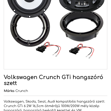
Volkswagen Crunch GTi hangszóró
szett
Márka
Crunch
Volkswagen, Skoda, Seat, Audi kompatibilis hangszóró szett.
Crunch GTi 6.2W 16,5cm átmérõjû 100W/200W mély közép
hangszóró, hangszóró beépítõ kerettel és VW