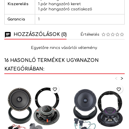
Kiszerelés
1 pár hangszóró keret
1 pár hangszóró csatlakozó
Garancia
1
HOZZÁSZÓLÁSOK (0)
Értékelés
Egyelőre nincs vásárlói vélemény.
16 HASONLÓ TERMÉKEK UGYANAZON
KATEGÓRIÁBAN:
<
>
favorite_border
favorite_border