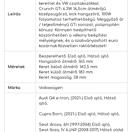
kerettel és VW csatlakozókkal.
Crunch GTi 6.2W 16,5cm átmérõjû
Leírás
középsugárzó, kick hangszóró, 100W
folyamatos terhelhetõségû. Meggyõzõ ár
/ teljesítményû GTi sorozat, polipropilén
kónusz. Könnyen beépíthetõ
köszönhetõen a vékony beépítési
mélységnek, és a szabványosított euro
kosárnak.Közvetlen raktárkészlet!
Beszerelhetõ: Elsõ ajtó, Hátsó ajtó
Hangszóró átmérõ: 165 mm
Méretek
Keret belsõ átmérõ: 143,5 mm
Keret külsõ átmérõ 183 mm
Keret magasság: 38 mm
Márka
Volkswagen
Audi Q4 e-tron, (2021-) Elsõ ajtó, Hátsó
ajtó,
Cupra Born, (2021-) Elsõ ajtó, Hátsó ajtó,
Seat Arosa, 6H (1997-2004) Elsõ ajtó,
Seat Ibiza, IV 6J/6P (2008-2017) Hátsó oldal