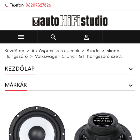
Telefon:
06209327326
×
×
×
Kívánságlistáim
Kívánságlista létrehozása
Bejelentkezés
add_circle_outline
Új lista létrehozása
Be kell jelentkezned a termékek kívánságlistába
Kívánságlista neve
történő mentéséhez.



Kezdőlap
Autóspecifikus cuccok
Skoda
skoda
Mégsem
Bejelentkezés
Hangszóró
Volkswagen Crunch GTi hangszóró szett
Mégsem
Kívánságlista létrehozása
KEZDŐLAP
MÁRKÁK