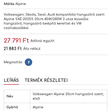
Márka
Alpine
Volkswagen, Skoda, Seat, Audi kompatibilis hangszóró szett.
Alpine SXE-2035S 20cm 45W/280W 3 utas koaxiális
hangszóró, hangszóró beépítõ kerettel és VW
csatlakozókkal.
27 791 Ft
Adóval együtt
21 883 Ft
Áfa nélkül
Megosztás
Megosztás
LEÍRÁS
TERMÉK RÉSZLETEI
Volkswagen Alpine 20cm hangszóró szett,
Név
elsõ
Gyártó
Alpine