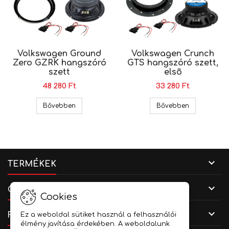
Volkswagen Ground
Volkswagen Crunch
Zero GZRK hangszóró
GTS hangszóró szett,
szett
elsõ
48 280 Ft
33 280 Ft
Volkswagen Ground Zero GZRK hangszóró szet
Volkswagen 
Bővebben
Bővebben

TERMÉKEK

CÉGADATOK
Cookies

FIÓKOD
Ez a weboldal sütiket használ a felhasználói
élmény javítása érdekében. A weboldalunk