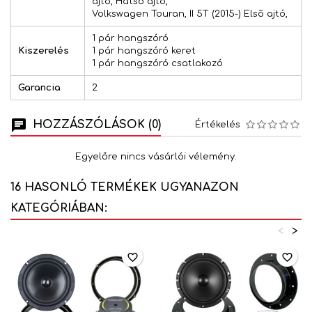
ajtó, Hátsó ajtó,
Volkswagen Touran, II 5T (2015-) Elsõ ajtó,
1 pár hangszóró
Kiszerelés
1 pár hangszóró keret
1 pár hangszóró csatlakozó
Garancia
2
HOZZÁSZÓLÁSOK (0)
Értékelés
Egyelőre nincs vásárlói vélemény.
16 HASONLÓ TERMÉKEK UGYANAZON
KATEGÓRIÁBAN:
<
>
favorite_border
favorite_border