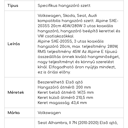
Típus
Specifikus hangszóró szett
Volkswagen, Skoda, Seat, Audi
kompatibilis hangszóró szett. Alpine SXE-
2035S 20cm 45W/280W 3 utas koaxiális
hangszóró, hangszóró beépítõ kerettel és
VW csatlakozókkal.
Alpine SXE-2035S, 3 utas koaxiális
Leírás
hangszóró 20cm, max. teljesítmény: 280W,
RMS teljesítmény: 45W. Az Alpine E típusú
összeállítás önnek kiváló hangminõséget,
nagy teljesítményt és könnyû szerelést
kínál. Elfogadható áron nyújtja mindezt,
ez is óriási elõny.
Beszerelhetõ: Elsõ ajtó
Hangszóró átmérõ: 200 mm
Méretek
Keret belsõ átmérõ: 147,5 mm
Keret külsõ átmérõ 210,5 mm
Keret magasság: 43,4 mm
Márka
Volkswagen
Seat Alhambra, II 7N (2010-2020) Elsõ ajtó,