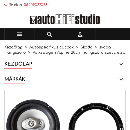
Telefon:
06209327326
×
×
×
Kívánságlistáim
Kívánságlista létrehozása
Bejelentkezés
add_circle_outline
Új lista létrehozása
Be kell jelentkezned a termékek kívánságlistába
Kívánságlista neve
történő mentéséhez.



Kezdőlap
Autóspecifikus cuccok
Skoda
skoda
Mégsem
Bejelentkezés
Hangszóró
Volkswagen Alpine 20cm hangszóró szett, elsõ
Mégsem
Kívánságlista létrehozása
KEZDŐLAP
MÁRKÁK