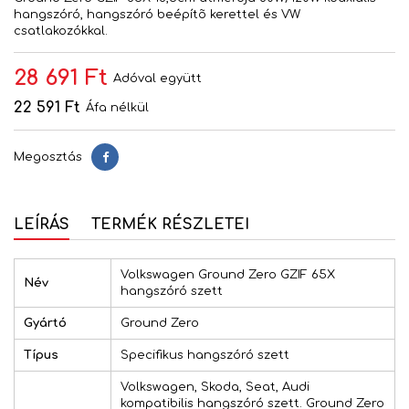
hangszóró, hangszóró beépítõ kerettel és VW
csatlakozókkal.
28 691 Ft
Adóval együtt
22 591 Ft
Áfa nélkül
Megosztás
Megosztás
LEÍRÁS
TERMÉK RÉSZLETEI
Volkswagen Ground Zero GZIF 65X
Név
hangszóró szett
Gyártó
Ground Zero
Típus
Specifikus hangszóró szett
Volkswagen, Skoda, Seat, Audi
kompatibilis hangszóró szett. Ground Zero