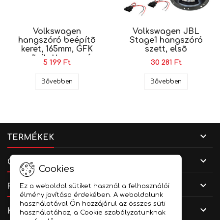
Volkswagen
Volkswagen JBL
hangszóró beépítõ
Stage1 hangszóró
keret, 165mm, GFK
szett, elsõ
erõsített anyagú
5 199 Ft
30 281 Ft
(CT25VW13)
Volkswagen hangszóró beépítõ keret, 165mm, G
Volkswagen 
Bővebben
Bővebben

TERMÉKEK

CÉGADATOK
Cookies

FIÓKOD
Ez a weboldal sütiket használ a felhasználói
élmény javítása érdekében. A weboldalunk
használatával Ön hozzájárul az összes süti

KAPCSOLAT
használatához, a Cookie szabályzatunknak