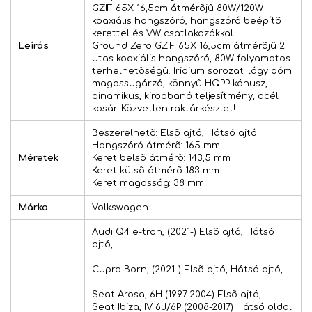
GZIF 65X 16,5cm átmérõjû 80W/120W
koaxiális hangszóró, hangszóró beépítõ
kerettel és VW csatlakozókkal.
Leírás
Ground Zero GZIF 65X 16,5cm átmérõjû 2
utas koaxiális hangszóró, 80W folyamatos
terhelhetõségû. Iridium sorozat: lágy dóm
magassugárzó, könnyû HQPP kónusz,
dinamikus, kirobbanó teljesítmény, acél
kosár. Közvetlen raktárkészlet!
Beszerelhetõ: Elsõ ajtó, Hátsó ajtó
Hangszóró átmérõ: 165 mm
Méretek
Keret belsõ átmérõ: 143,5 mm
Keret külsõ átmérõ 183 mm
Keret magasság: 38 mm
Márka
Volkswagen
Audi Q4 e-tron, (2021-) Elsõ ajtó, Hátsó
ajtó,
Cupra Born, (2021-) Elsõ ajtó, Hátsó ajtó,
Seat Arosa, 6H (1997-2004) Elsõ ajtó,
Seat Ibiza, IV 6J/6P (2008-2017) Hátsó oldal