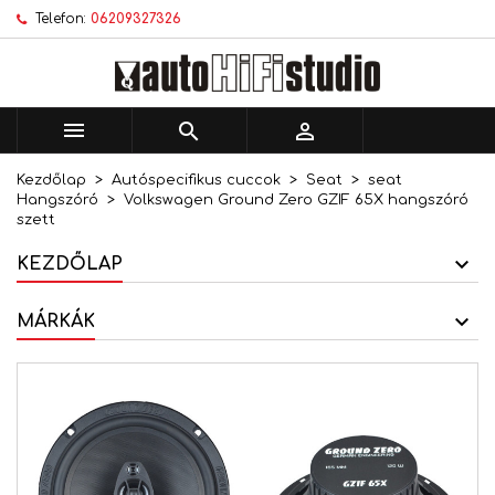
Telefon:
06209327326
×
×
×
Kívánságlistáim
Kívánságlista létrehozása
Bejelentkezés
add_circle_outline
Új lista létrehozása
Be kell jelentkezned a termékek kívánságlistába
Kívánságlista neve
történő mentéséhez.



Kezdőlap
Autóspecifikus cuccok
Seat
seat
Mégsem
Bejelentkezés
Hangszóró
Volkswagen Ground Zero GZIF 65X hangszóró
Mégsem
Kívánságlista létrehozása
szett
KEZDŐLAP
MÁRKÁK