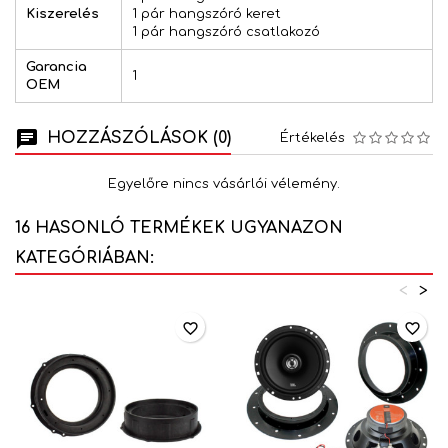
Kiszerelés
1 pár hangszóró keret
1 pár hangszóró csatlakozó
Garancia
1
OEM
HOZZÁSZÓLÁSOK (0)
Értékelés
Egyelőre nincs vásárlói vélemény.
16 HASONLÓ TERMÉKEK UGYANAZON
KATEGÓRIÁBAN:
<
>
favorite_border
favorite_border