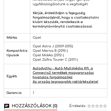
ügyfélszolgálatunk a segítségét.
Kérjük, érdeklõdjön a fejegység
forgalmazójánál, hogy a csatlakoztatni
kívánt készülék, rendelkezik-e
kormánytávirányító csatlakozással.
Márka
Opel
Opel Astra J (2009-2015)
Kompatibilis
Opel Meriva B (2010-)
típusok
Opel Mokka (2012-)
Opel Zafira Tourer C (2011-)
Autodvd.hu - Autó-Multimédia Kft. a
Connects2 termékek magyarországi
Egyéb
hivatalos forgalmazója!
Az ország legnagyobb raktárkészlete!
Garancia
1
HOZZÁSZÓLÁSOK (0)
Értékelés