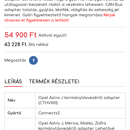
utólagosan beszerelt rádiót is vezérelni lehessen. CAN-Bus
adapter, tolatás, gyújtás, kézifék, világítás és sebesség jel
kimenet. Gyári figyelmeztetõ hangok megtartása.
Kérjük
olvassa el figyelmesen a leírást!
54 900 Ft
Adóval együtt
43 228 Ft
Áfa nélkül
Megosztás
Megosztás
LEÍRÁS
TERMÉK RÉSZLETEI
Opel Astra J kormánytávvezérlõ adapter
Név
(CTHVX01)
Gyártó
Connects2
Opel Astra J, Meriva, Mokka, Zafira
kormánytávvezérlõ adapter. Lehetõvé