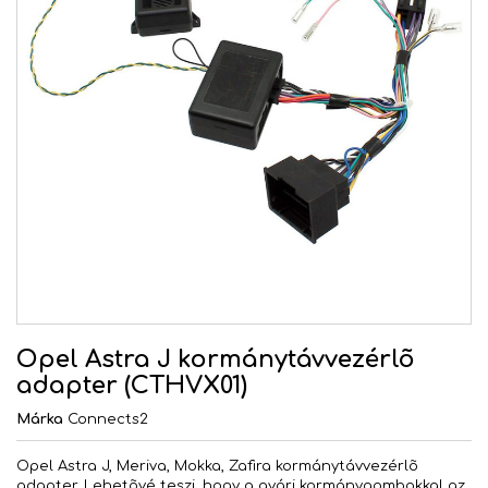
Opel Astra J kormánytávvezérlõ
adapter (CTHVX01)
Márka
Connects2
Opel Astra J, Meriva, Mokka, Zafira kormánytávvezérlõ
adapter. Lehetõvé teszi, hogy a gyári kormánygombokkal az