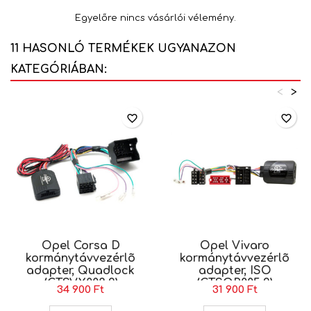
Egyelőre nincs vásárlói vélemény.
11 HASONLÓ TERMÉKEK UGYANAZON
KATEGÓRIÁBAN:
<
>
favorite_border
favorite_border
Opel Corsa D
Opel Vivaro
kormánytávvezérlõ
kormánytávvezérlõ
adapter, Quadlock
adapter, ISO
(CTSVX003.2)
(CTSOP005.2)
34 900 Ft
31 900 Ft