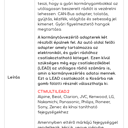
teszi, hogy a gyári kormánygombokkal az
utólagosan beszerelt rádiót is vezérelni
lehessen. CAN-Bus adapter, tolatás,
gyújtás, kézifék, világítás és sebesség jel
kimenet. Gyári figyelmeztetõ hangok
megtartása.
A kormánytávvezérlõ adapterek két
részbõl épülnek fel. Az autó oldal felõli
adapter amely tartalmazza az
elektronikát, és gyári rádióhoz
csatlakoztatható köteget. Ezen kívül
szükséges még egy csatlakozókábel
(LEAD) az utólagos rádió számára is,
amin a kormányvezérlés adatai mennek.
Leírás
Ezt a LEAD csatlakozót a Kosárba rak
gomb fölötti résznél választhatja ki.
CTMULTILEAD.2
Alpine, Beat, Clarion, JVC, Kenwood, LG,
Nakamichi, Panasonic, Philips, Pioneer,
Sony, Zenec és kínai tanítható
fejegységekhez
Amennyiben eltérõ márkájú fejegységgel
rendelkezik, kérjük, vegye igénybe