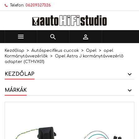
Telefon:
06209327326
×
×
×
Kívánságlistáim
Kívánságlista létrehozása
Bejelentkezés
add_circle_outline
Új lista létrehozása
Be kell jelentkezned a termékek kívánságlistába
Kívánságlista neve
történő mentéséhez.



Kezdőlap
Autóspecifikus cuccok
Opel
opel
Mégsem
Bejelentkezés
Kormánytávvezérlõk
Opel Astra J kormánytávvezérlõ
Mégsem
Kívánságlista létrehozása
adapter (CTHVX01)
KEZDŐLAP
MÁRKÁK