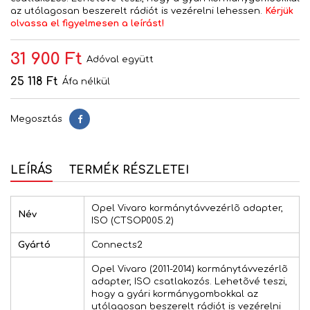
az utólagosan beszerelt rádiót is vezérelni lehessen.
Kérjük
olvassa el figyelmesen a leírást!
31 900 Ft
Adóval együtt
25 118 Ft
Áfa nélkül
Megosztás
Megosztás
LEÍRÁS
TERMÉK RÉSZLETEI
Opel Vivaro kormánytávvezérlõ adapter,
Név
ISO (CTSOP005.2)
Gyártó
Connects2
Opel Vivaro (2011-2014) kormánytávvezérlõ
adapter, ISO csatlakozós. Lehetõvé teszi,
hogy a gyári kormánygombokkal az
utólagosan beszerelt rádiót is vezérelni