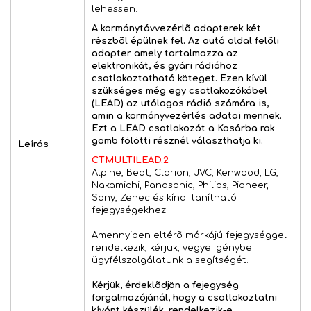
lehessen.
A kormánytávvezérlõ adapterek két
részbõl épülnek fel. Az autó oldal felõli
adapter amely tartalmazza az
elektronikát, és gyári rádióhoz
csatlakoztatható köteget. Ezen kívül
szükséges még egy csatlakozókábel
(LEAD) az utólagos rádió számára is,
amin a kormányvezérlés adatai mennek.
Ezt a LEAD csatlakozót a Kosárba rak
gomb fölötti résznél választhatja ki.
Leírás
CTMULTILEAD.2
Alpine, Beat, Clarion, JVC, Kenwood, LG,
Nakamichi, Panasonic, Philips, Pioneer,
Sony, Zenec és kínai tanítható
fejegységekhez
Amennyiben eltérõ márkájú fejegységgel
rendelkezik, kérjük, vegye igénybe
ügyfélszolgálatunk a segítségét.
Kérjük, érdeklõdjön a fejegység
forgalmazójánál, hogy a csatlakoztatni
kívánt készülék, rendelkezik-e