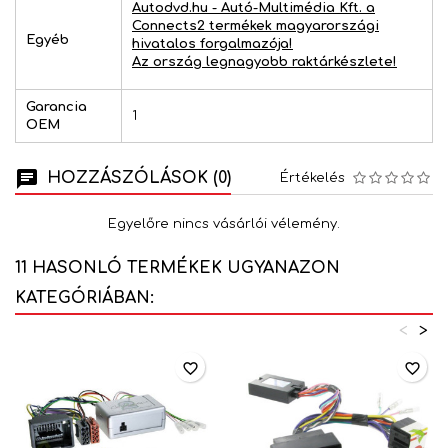
Autodvd.hu - Autó-Multimédia Kft. a
Connects2 termékek magyarországi
Egyéb
hivatalos forgalmazója!
Az ország legnagyobb raktárkészlete!
Garancia
1
OEM
HOZZÁSZÓLÁSOK (0)
Értékelés
Egyelőre nincs vásárlói vélemény.
11 HASONLÓ TERMÉKEK UGYANAZON
KATEGÓRIÁBAN:
<
>
favorite_border
favorite_border