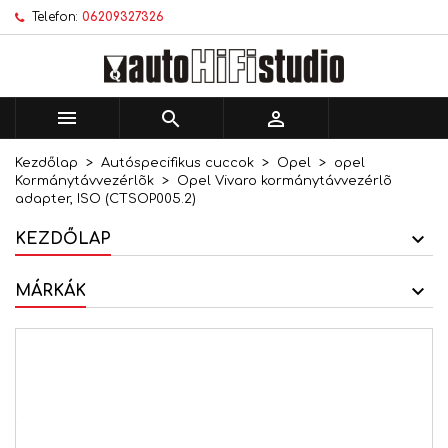
Telefon:
06209327326
×
×
×
Kívánságlistáim
Kívánságlista létrehozása
Bejelentkezés
add_circle_outline
Új lista létrehozása
Be kell jelentkezned a termékek kívánságlistába
Kívánságlista neve
történő mentéséhez.



Kezdőlap
Autóspecifikus cuccok
Opel
opel
Mégsem
Bejelentkezés
Kormánytávvezérlõk
Opel Vivaro kormánytávvezérlõ
Mégsem
Kívánságlista létrehozása
adapter, ISO (CTSOP005.2)
KEZDŐLAP
MÁRKÁK