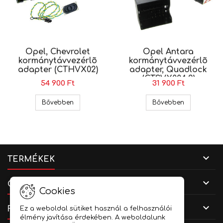
Opel, Chevrolet
Opel Antara
kormánytávvezérlõ
kormánytávvezérlõ
adapter (CTHVX02)
adapter, Quadlock
(CTSVX004.2)
54 900 Ft
31 900 Ft
Opel, Chevrolet kormánytávvezérlõ adapter (
Opel Antara
Bővebben
Bővebben

TERMÉKEK

CÉGADATOK
Cookies

FIÓKOD
Ez a weboldal sütiket használ a felhasználói
élmény javítása érdekében. A weboldalunk