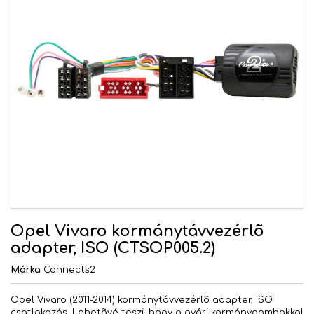
Opel Vivaro kormánytávvezérlõ
adapter, ISO (CTSOP005.2)
Márka
Connects2
Opel Vivaro (2011-2014) kormánytávvezérlõ adapter, ISO
csatlakozós. Lehetõvé teszi, hogy a gyári kormánygombokkal