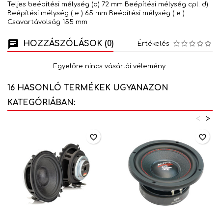
Teljes beépítési mélység (d) 72 mm Beépítési mélység cpl. d)
Beépítési mélység ( e ) 65 mm Beépítési mélység ( e )
Csavartávolság 155 mm
HOZZÁSZÓLÁSOK (0)
Értékelés
Egyelőre nincs vásárlói vélemény.
16 HASONLÓ TERMÉKEK UGYANAZON
KATEGÓRIÁBAN:
<
>
favorite_border
favorite_border