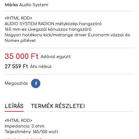
Márka
Audio System
<!HTML KOD>
AUDIO SYSTEM RADION mélyközép hangszóró
165 mm-es üvegszál kónuszos hangszóró
Nagyon hatékony kick/midrange driver Euronorm vázzal és
Nomex pillével
35 000 Ft
Adóval együtt
27 559 Ft
Áfa nélkül
Megosztás
Megosztás
LEÍRÁS
TERMÉK RÉSZLETEI
<!HTML KOD>
Impedancia: 3 ohm
Teljesítmény: 145/100 watt