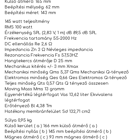
Külső átmérő: 165 mm
Beépítési mélység: 62 mm
Beépítési méret: 143 mm
145 watt teljesítmény
RMS 100 watt
Érzékenység SPL (2,83 V, 1 m) dB 89,5 dB SPL
Frekvencia tartomány 55-2000 Hz
DC ellenállás Re 2,6 Ω
Impedancia Zn 3 Ω Névleges impedancia
Rezonancia Frekvencia Fs 57,53HZ
Hangtekercs átmérője D 25 mm
Mechanikus kitérés +/- 3 mm Xmax
Mechanikai minőség Qms 5,37 Qms Mechanikai Q-tényező
Elektromos minőség Qes 0,66 Qes Elektromos Q-tényező
Teljes minőség Qts 0,57 Qts Q tényező összesen
Moving Mass Mms 13 gramm
Egyenértékű légtérfogat Vas 13,62 liter Ekvivalens
légtérfogat
Erőtényező Bl 4,38 Tm
Hatékony membránfelület Sd 132,71 cm2
Súlya 0,95 kg
Külső kerület ( a ) 166 mm külső átmérő ( a )
Beépítési nyílás ( b ) 145 mm beépítési átmérő ( b )
Mágnes átmérő ( c ) 93 mm mágnes átmérő ( c )