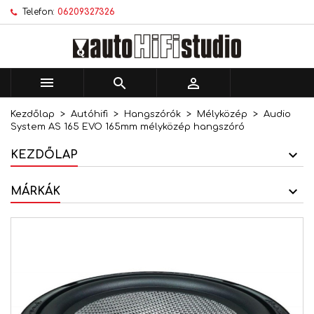
Telefon:
06209327326
×
×
×
Kívánságlistáim
Kívánságlista létrehozása
Bejelentkezés
add_circle_outline
Új lista létrehozása
Be kell jelentkezned a termékek kívánságlistába
Kívánságlista neve
történő mentéséhez.



Kezdőlap
Autóhifi
Hangszórók
Mélyközép
Audio
Mégsem
Bejelentkezés
System AS 165 EVO 165mm mélyközép hangszóró
Mégsem
Kívánságlista létrehozása
KEZDŐLAP
MÁRKÁK