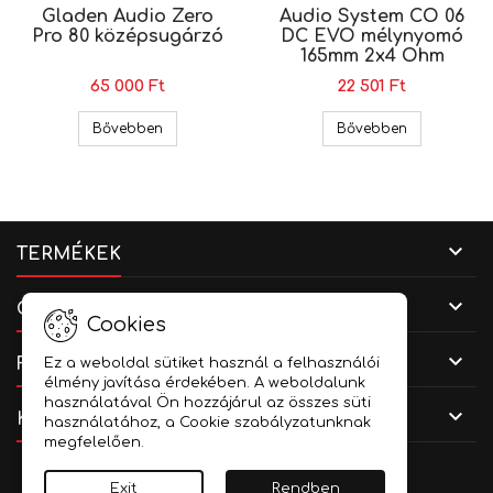
Gladen Audio Zero
Audio System CO 06
Pro 80 középsugárzó
DC EVO mélynyomó
165mm 2x4 Ohm
65 000 Ft
22 501 Ft
Gladen Audio Zero Pro 80 középsugárzó
Audio Syst
Bővebben
Bővebben

TERMÉKEK

CÉGADATOK
Cookies

FIÓKOD
Ez a weboldal sütiket használ a felhasználói
élmény javítása érdekében. A weboldalunk
használatával Ön hozzájárul az összes süti

KAPCSOLAT
használatához, a Cookie szabályzatunknak
megfelelően.
Facebook
YouTube
Instagram
Exit
Rendben