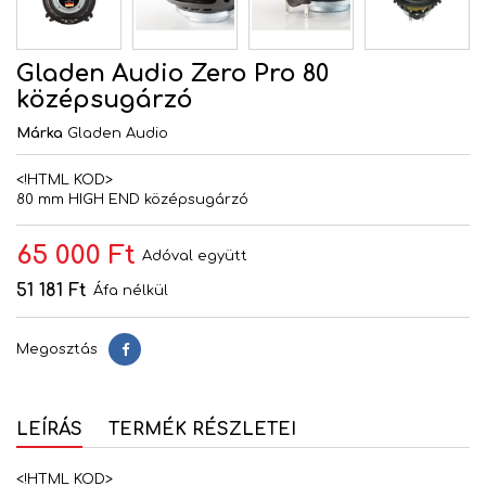
Gladen Audio Zero Pro 80
középsugárzó
Márka
Gladen Audio
<!HTML KOD>
80 mm HIGH END középsugárzó
65 000 Ft
Adóval együtt
51 181 Ft
Áfa nélkül
Megosztás
Megosztás
LEÍRÁS
TERMÉK RÉSZLETEI
<!HTML KOD>