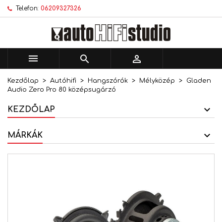
Telefon:
06209327326
×
×
×
Kívánságlistáim
Kívánságlista létrehozása
Bejelentkezés
add_circle_outline
Új lista létrehozása
Be kell jelentkezned a termékek kívánságlistába
Kívánságlista neve
történő mentéséhez.



Kezdőlap
Autóhifi
Hangszórók
Mélyközép
Gladen
Mégsem
Bejelentkezés
Audio Zero Pro 80 középsugárzó
Mégsem
Kívánságlista létrehozása
KEZDŐLAP
MÁRKÁK