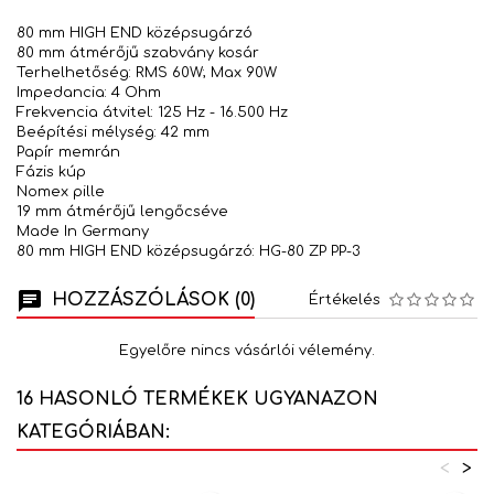
80 mm HIGH END középsugárzó
80 mm átmérőjű szabvány kosár
Terhelhetőség: RMS 60W; Max 90W
Impedancia: 4 Ohm
Frekvencia átvitel: 125 Hz - 16.500 Hz
Beépítési mélység: 42 mm
Papír memrán
Fázis kúp
Nomex pille
19 mm átmérőjű lengőcséve
Made In Germany
80 mm HIGH END középsugárzó: HG-80 ZP PP-3
HOZZÁSZÓLÁSOK (0)
Értékelés
Egyelőre nincs vásárlói vélemény.
16 HASONLÓ TERMÉKEK UGYANAZON
KATEGÓRIÁBAN:
<
>