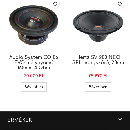
favorite_border
favorite_border
Audio System CO 06
Hertz SV 200 NEO
EVO mélynyomó
SPL hangszóró, 20cm
165mm 4 Ohm
20 000 Ft
99 990 Ft
Audio System CO 06 EVO mélynyomó 165mm 
Hertz SV 20
Bővebben
Bővebben

TERMÉKEK