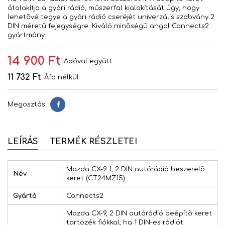
átalakítja a gyári rádió, mûszerfal kialakítását úgy, hogy
lehetõvé tegye a gyári rádió cseréjét univerzális szabvány 2
DIN méretû fejegységre. Kiváló minõségû angol Connects2
gyártmány.
14 900 Ft
Adóval együtt
11 732 Ft
Áfa nélkül
Megosztás
Megosztás
LEÍRÁS
TERMÉK RÉSZLETEI
Mazda CX-9 1, 2 DIN autórádió beszerelõ
Név
keret (CT24MZ15)
Gyártó
Connects2
Mazda CX-9, 2 DIN autórádió beépítõ keret
tartozék fiókkal, ha 1 DIN-es rádiót