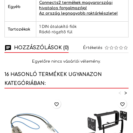
Connects2 termékek magyarországi
Egyéb
hivatalos forgalmazója!
Az ország legnagyobb raktárkészlete!
1 DIN átalakító fiók
Tartozékok
Rádió rögzítõ fül
HOZZÁSZÓLÁSOK (0)
Értékelés
Egyelőre nincs vásárlói vélemény.
16 HASONLÓ TERMÉKEK UGYANAZON
KATEGÓRIÁBAN:
<
>
favorite_border
favorite_border