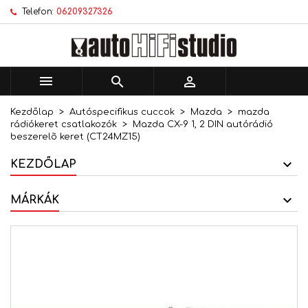
Telefon:
06209327326
×
×
×
Kívánságlistáim
Kívánságlista létrehozása
Bejelentkezés
add_circle_outline
Új lista létrehozása
Be kell jelentkezned a termékek kívánságlistába
Kívánságlista neve
történő mentéséhez.



Kezdőlap
Autóspecifikus cuccok
Mazda
mazda
Mégsem
Bejelentkezés
rádiókeret csatlakozók
Mazda CX-9 1, 2 DIN autórádió
Mégsem
Kívánságlista létrehozása
beszerelõ keret (CT24MZ15)
KEZDŐLAP
MÁRKÁK