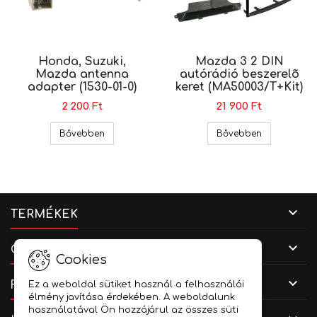
Honda, Suzuki,
Mazda 3 2 DIN
Mazda antenna
autórádió beszerelõ
adapter (1530-01-0)
keret (MA50003/T+Kit)
2 200 Ft
21 900 Ft
Honda, Suzuki, Mazda antenna adapter (1530-0
Mazda 3 2 D
Bővebben
Bővebben

TERMÉKEK

CÉGADATOK
Cookies

FIÓKOD
Ez a weboldal sütiket használ a felhasználói
élmény javítása érdekében. A weboldalunk
használatával Ön hozzájárul az összes süti