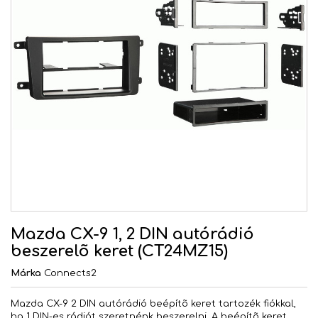
Mazda CX-9 1, 2 DIN autórádió
beszerelõ keret (CT24MZ15)
Márka
Connects2
Mazda CX-9 2 DIN autórádió beépítõ keret tartozék fiókkal,
ha 1 DIN-es rádiót szeretnénk beszerelni. A beépítõ keret