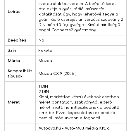
szeretnénk beszerelni. A beépítõ keret
átalakítja a gyári rádió, mûszerfal
Leírás
kialakítását úgy, hogy lehetõvé tegye a
gyári rádió cseréjét univerzális szabvány 2
DIN méretû fejegységre. Kiváló minõségû
angol Connects2 gyártmány.
Beépítés
No
Szín
Fekete
Márka
Mazda
Kompatibilis
Mazda CX-9 (2006-)
típusok
1 DIN
2 DIN
Kínai, márkátlan készülékek sok esetben
Méret
méret pontatlan, szabványtól eltérõ
méret miatt, nem illeszkednek a beépítõ
keretbe. Ezzel kapcsolatos reklamációt
nem áll módunkban elfogadni!
Autodvd.hu - Autó-Multimédia Kft. a