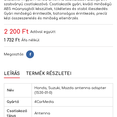
szabványú csatlakozóvá. Csatlakozók gyári, kiváló minõségû
ABS mûanyagból készültek, tökéletes és stabil illeszkedés.
Gyári minõségû érintkezõk, biztonságos érintkezés, precíz
kézi összeszerelés és minõség ellenõrzés.
2 200 Ft
Adóval együtt
1 732 Ft
Áfa nélkül
Megosztás
Megosztás
LEÍRÁS
TERMÉK RÉSZLETEI
Honda, Suzuki, Mazda antenna adapter
Név
(1530-01-0)
Gyártó
4CarMedia
Csatlakozó
Antenna
típus