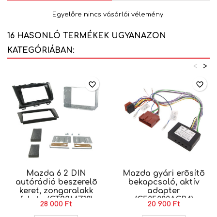
Egyelőre nincs vásárlói vélemény.
16 HASONLÓ TERMÉKEK UGYANAZON
KATEGÓRIÁBAN:
<
>
favorite_border
favorite_border
Mazda 6 2 DIN
Mazda gyári erõsítõ
autórádió beszerelõ
bekapcsoló, aktív
keret, zongoralakk
adapter
fekete (CT23MZ10)
(C505000ACP4)
28 000 Ft
20 900 Ft