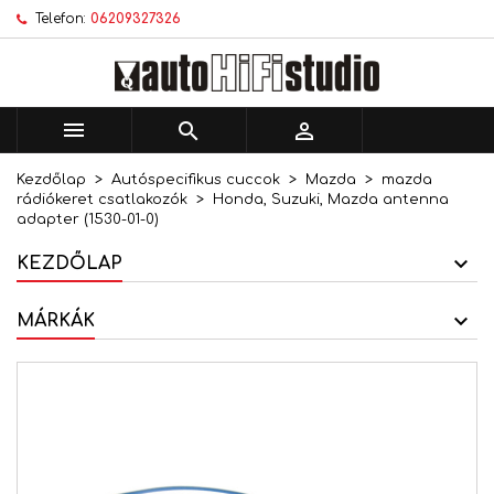
Telefon:
06209327326
×
×
×
Kívánságlistáim
Kívánságlista létrehozása
Bejelentkezés
add_circle_outline
Új lista létrehozása
Be kell jelentkezned a termékek kívánságlistába
Kívánságlista neve
történő mentéséhez.



Kezdőlap
Autóspecifikus cuccok
Mazda
mazda
Mégsem
Bejelentkezés
rádiókeret csatlakozók
Honda, Suzuki, Mazda antenna
Mégsem
Kívánságlista létrehozása
adapter (1530-01-0)
KEZDŐLAP
MÁRKÁK