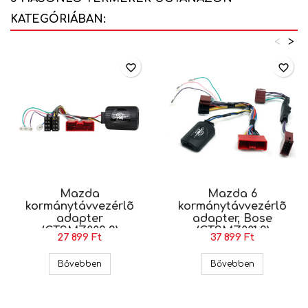
KATEGÓRIÁBAN:
<
>
favorite_border
favorite_border
Mazda
Mazda 6
kormánytávvezérlõ
kormánytávvezérlõ
adapter
adapter, Bose
(CTSMZ002.2)
(CTSMZ001.2)
27 899 Ft
37 899 Ft
Mazda kormánytávvezérlõ adapter (CTSMZ002
Mazda 6 kor
Bővebben
Bővebben