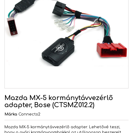
Mazda MX-5 kormánytávvezérlõ
adapter, Bose (CTSMZ012.2)
Márka
Connects2
Mazda MX-5 kormánytávvezérlõ adapter. Lehetõvé teszi,
hogy a gyári kormánygombokkal az utólagosan beszerelt