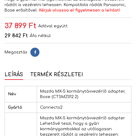
rádiót is vezérelni lehessen. Kompatibilis rádiók Panasonic,
Bose erõsítõvel.
Kérjük olvassa el figyelmesen a leírást!
37 899 Ft
Adóval együtt
29 842 Ft
Áfa nélkül
Megosztás
Megosztás
LEÍRÁS
TERMÉK RÉSZLETEI
Mazda MX-5 kormánytávvezérlõ adapter,
Név
Bose (CTSMZ012.2)
Gyártó
Connects2
Mazda MX-5 kormánytávvezérlõ adapter.
Lehetõvé teszi, hogy a gyári
kormánygombokkal az utólagosan
beszerelt rádiót is vezérelni lehessen.