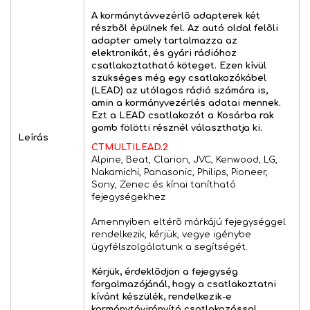
A kormánytávvezérlõ adapterek két
részbõl épülnek fel. Az autó oldal felõli
adapter amely tartalmazza az
elektronikát, és gyári rádióhoz
csatlakoztatható köteget. Ezen kívül
szükséges még egy csatlakozókábel
(LEAD) az utólagos rádió számára is,
amin a kormányvezérlés adatai mennek.
Ezt a LEAD csatlakozót a Kosárba rak
gomb fölötti résznél választhatja ki.
Leírás
CTMULTILEAD.2
Alpine, Beat, Clarion, JVC, Kenwood, LG,
Nakamichi, Panasonic, Philips, Pioneer,
Sony, Zenec és kínai tanítható
fejegységekhez
Amennyiben eltérõ márkájú fejegységgel
rendelkezik, kérjük, vegye igénybe
ügyfélszolgálatunk a segítségét.
Kérjük, érdeklõdjön a fejegység
forgalmazójánál, hogy a csatlakoztatni
kívánt készülék, rendelkezik-e
kormánytávirányító csatlakozással.