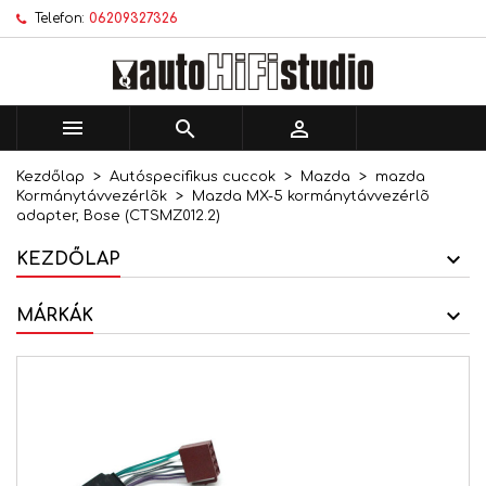
Telefon:
06209327326
×
×
×
Kívánságlistáim
Kívánságlista létrehozása
Bejelentkezés
add_circle_outline
Új lista létrehozása
Be kell jelentkezned a termékek kívánságlistába
Kívánságlista neve
történő mentéséhez.



Kezdőlap
Autóspecifikus cuccok
Mazda
mazda
Mégsem
Bejelentkezés
Kormánytávvezérlõk
Mazda MX-5 kormánytávvezérlõ
Mégsem
Kívánságlista létrehozása
adapter, Bose (CTSMZ012.2)
KEZDŐLAP
MÁRKÁK