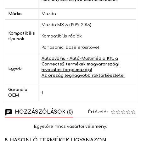
Márka
Mazda
Mazda MX-5 (1999-2015)
Kompatibilis
Kompatibilis rádiók:
típusok
Panasonic, Bose erõsítõvel
Autodvd.hu - Autó-Multimédia Kft. a
Connects2 termékek magyarországi
Egyéb
hivatalos forgalmazója!
Az ország legnagyobb raktárkészlete!
Garancia
1
OEM
HOZZÁSZÓLÁSOK (0)
Értékelés
Egyelőre nincs vásárlói vélemény.
8 HASONLÓ TERMÉKEK UGYANAZON