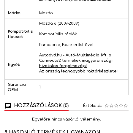
Márka
Mazda
Mazda 6 (2007-2009)
Kompatibilis
Kompatibilis rádiók:
típusok
Panasonic, Bose erõsítõvel
Autodvd.hu - Autó-Multimédia Kft. a
Connects2 termékek magyarországi
Egyéb
hivatalos forgalmazója!
Az ország legnagyobb raktárkészlete!
Garancia
1
OEM
HOZZÁSZÓLÁSOK (0)
Értékelés
Egyelőre nincs vásárlói vélemény.
8 HASONLÓ TERMÉKEK UGYANAZON