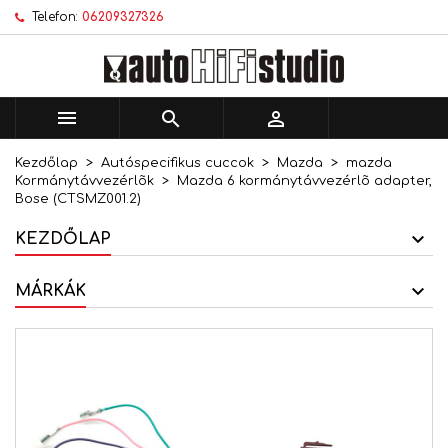
Telefon:
06209327326
×
×
×
Kívánságlistáim
Kívánságlista létrehozása
Bejelentkezés
add_circle_outline
Új lista létrehozása
Be kell jelentkezned a termékek kívánságlistába
Kívánságlista neve
történő mentéséhez.



Kezdőlap
Autóspecifikus cuccok
Mazda
mazda
Mégsem
Bejelentkezés
Kormánytávvezérlõk
Mazda 6 kormánytávvezérlõ adapter,
Mégsem
Kívánságlista létrehozása
Bose (CTSMZ001.2)
KEZDŐLAP
MÁRKÁK