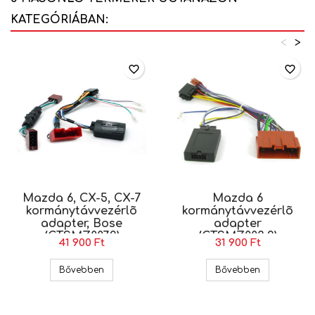
KATEGÓRIÁBAN:
<
>
favorite_border
favorite_border
Mazda 6, CX-5, CX-7
Mazda 6
kormánytávvezérlõ
kormánytávvezérlõ
adapter, Bose
adapter
(CTSMZ007.2)
(CTSMZ003.2)
41 900 Ft
31 900 Ft
Mazda 6, CX-5, CX-7 kormánytávvezérlõ adapte
Mazda 6 kor
Bővebben
Bővebben