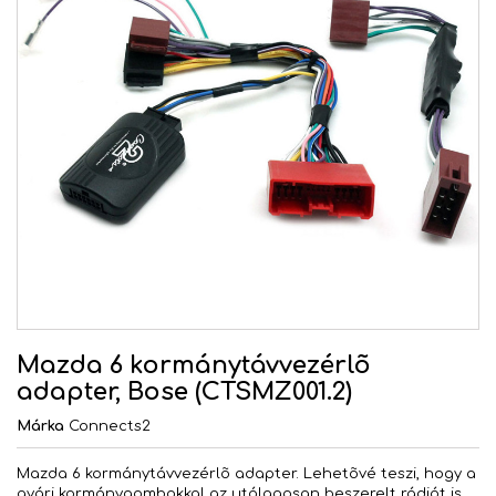
Mazda 6 kormánytávvezérlõ
adapter, Bose (CTSMZ001.2)
Márka
Connects2
Mazda 6 kormánytávvezérlõ adapter. Lehetõvé teszi, hogy a
gyári kormánygombokkal az utólagosan beszerelt rádiót is