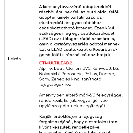
A kormánytávvezérlõ adapterek két
részbõl épülnek fel. Az autó oldal felõli
adapter amely tartalmazza az
elektronikát, és gyári rádióhoz
csatlakoztatható köteget. Ezen kívül
szükséges még egy csatlakozókábel
(LEAD) az utólagos rádió számára is,
amin a kormányvezérlés adatai mennek.
Ezt a LEAD csatlakozót a Kosárba rak
gomb fölötti résznél választhatja ki.
Leírás
CTMULTILEAD.2
Alpine, Beat, Clarion, JVC, Kenwood, LG,
Nakamichi, Panasonic, Philips, Pioneer,
Sony, Zenec és kínai tanítható
fejegységekhez
Amennyiben eltérõ márkájú fejegységgel
rendelkezik, kérjük, vegye igénybe
ügyfélszolgálatunk a segítségét.
Kérjük, érdeklõdjön a fejegység
forgalmazójánál, hogy a csatlakoztatni
kívánt készülék, rendelkezik-e
kormánytávirányító csatlakozással.