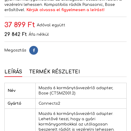
vezérelni lehessen. Kompatibilis rádiók Panasonic, Bose
erõsítõvel.
Kérjük olvassa el figyelmesen a leírást!
37 899 Ft
Adóval együtt
29 842 Ft
Áfa nélkül
Megosztás
Megosztás
LEÍRÁS
TERMÉK RÉSZLETEI
Mazda 6 kormánytávvezérlõ adapter,
Név
Bose (CTSMZ001.2)
Gyártó
Connects2
Mazda 6 kormánytávvezérlõ adapter.
Lehetõvé teszi, hogy a gyári
kormánygombokkal az utólagosan
beszerelt rádiót is vezérelni lehessen.