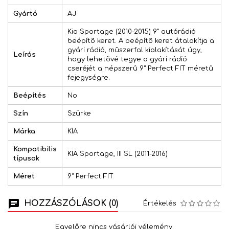
Gyártó
AJ
Kia Sportage (2010-2015) 9" autórádió
beépítõ keret. A beépítõ keret átalakítja a
gyári rádió, mûszerfal kialakítását úgy,
Leírás
hogy lehetõvé tegye a gyári rádió
cseréjét a népszerû 9" Perfect FIT méretû
fejegységre.
Beépítés
No
Szín
Szürke
Márka
KIA
Kompatibilis
KIA Sportage, III SL (2011-2016)
típusok
Méret
9" Perfect FIT
HOZZÁSZÓLÁSOK (0)
Értékelés
Egyelőre nincs vásárlói vélemény.