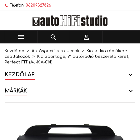
Telefon:
06209327326
×
×
×
Kívánságlistáim
Kívánságlista létrehozása
Bejelentkezés
add_circle_outline
Új lista létrehozása
Be kell jelentkezned a termékek kívánságlistába
Kívánságlista neve
történő mentéséhez.



Kezdőlap
Autóspecifikus cuccok
Kia
kia rádiókeret
Mégsem
Bejelentkezés
csatlakozók
Kia Sportage, 9" autórádió beszerelõ keret,
Mégsem
Kívánságlista létrehozása
Perfect FIT (AJ-KIA-014)
KEZDŐLAP
MÁRKÁK