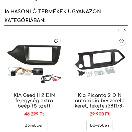
16 HASONLÓ TERMÉKEK UGYANAZON
KATEGÓRIÁBAN:
<
>
favorite_border
favorite_border
KIA Ceed II 2 DIN
Kia Picanto 2 DIN
fejegység extra
autórádió beszerelõ
beépítõ szett
keret, fekete (381178-
30)
46 299 Ft
29 900 Ft
KIA Ceed II 2 DIN fejegység extra beépítõ szett
Kia Picanto 
Bővebben
Bővebben