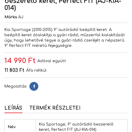
beszerelõ keret, Perfect FIT (AJ-KIA-
014)
Márka
AJ
Kia Sportage (2010-2015) 9" autórádió beépítõ keret. A
beépítõ keret átalakítja a gyári rádió, mûszerfal kialakítását
úgy, hogy lehetõvé tegye a gyári rádió cseréjét a népszerû
9" Perfect FIT méretû fejegységre.
14 990 Ft
Adóval együtt
11 803 Ft
Áfa nélkül
Megosztás
Megosztás
LEÍRÁS
TERMÉK RÉSZLETEI
Kia Sportage, 9" autórádió beszerelõ
Név
keret, Perfect FIT (AJ-KIA-014)